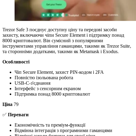
Trezor Safe 3 поєднує доступну ціну та передові засоби
захисту, включаючи чіпи Secure Element і підтримку понад
8000 криптовалют. Він сумісний з популярними
інструментами управління гаманцями, такими як Trezor Suite,
та сторонніми додатками, такими як Metamask і Exodus.
Особливості
Чіп Secure Element, захист PIN-кодом і 2FA
Повністю ізольована робота
USB-C-з'єднання
Інтерфейс з сенсорним екраном
Підтримка понад 8000 криптовалют
Ціна
79
✅
Переваги
Економічність та преміум-функції
Відмінна інтеграція з програмними гаманцями
Відмінні заходи безпеки для своєї ціни