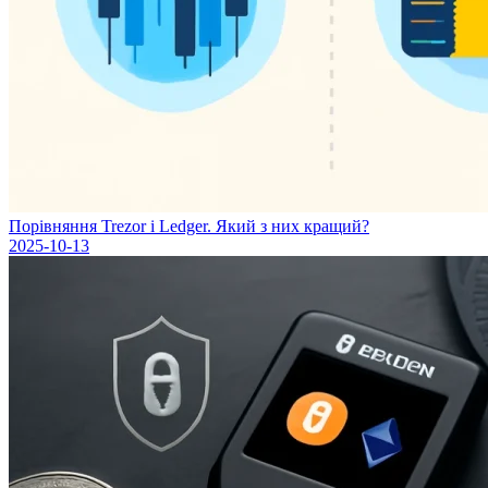
Порівняння Trezor і Ledger. Який з них кращий?
2025-10-13