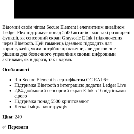
Відомий своїм чіпом Secure Element і елегантним дизайном,
Ledger Flex підтримує понад 5500 активів і має такі розширені
функції, як сенсорний екран Grayscale E Ink і підключення
через Bluetooth. Цей гаманець ідеально підходить для
користувачів, яким потрібне практичне, але довговічне
рішення для безпечного управління своїми цифровими
активами, як в дорозі, так і вдома.
Особливості
Чіп Secure Element із сертифікатом CC EAL6+
Підтримка Bluetooth з інтеграцією додатка Ledger Live
2,84-дюймовий сенсорний екран E Ink з 16 відтінками
сірого
Підтримка понад 5500 криптовалют
Легка і міцна конструкція
Ціна
: 249
✅
Переваги