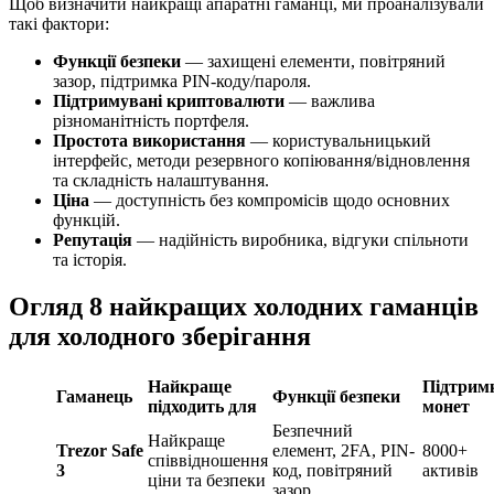
Щоб визначити найкращі апаратні гаманці, ми проаналізували
такі фактори:
Функції безпеки
— захищені елементи, повітряний
зазор, підтримка PIN-коду/пароля.
Підтримувані криптовалюти
— важлива
різноманітність портфеля.
Простота використання
— користувальницький
інтерфейс, методи резервного копіювання/відновлення
та складність налаштування.
Ціна
— доступність без компромісів щодо основних
функцій.
Репутація
— надійність виробника, відгуки спільноти
та історія.
Огляд 8 найкращих холодних гаманців
для холодного зберігання
Найкраще
Підтрим
Гаманець
Функції безпеки
підходить для
монет
Безпечний
Найкраще
Trezor Safe
елемент, 2FA, PIN-
8000+
співвідношення
3
код, повітряний
активів
ціни та безпеки
зазор