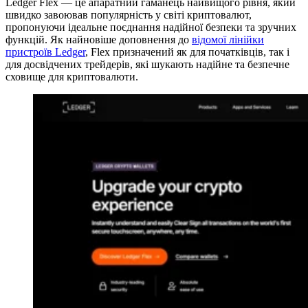
Ledger Flex — це апаратний гаманець найвищого рівня, який
швидко завоював популярність у світі криптовалют,
пропонуючи ідеальне поєднання надійної безпеки та зручних
функцій. Як найновіше доповнення до
відомої лінійки
пристроїв Ledger
, Flex призначений як для початківців, так і
для досвідчених трейдерів, які шукають надійне та безпечне
сховище для криптовалюти.