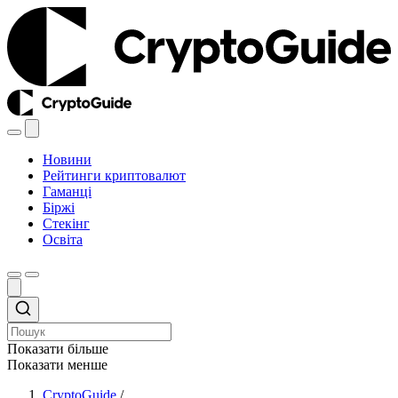
Новини
Рейтинги криптовалют
Гаманці
Біржі
Стекінг
Освіта
Показати більше
Показати менше
CryptoGuide
/