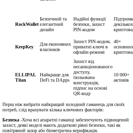
Безпечний та
Надійні функції
Підтримк
RockWallet
елегантний
безпеки, захист
декількох
дизайн
PIN-кодом
криптов
Захист PIN-кодом,
40+
Для економних
KeepKey
приватні ключі в
основни
власників
офлайн-режимі
криптов
Захист від
несанкціонованого
доступу,
ELLIPAL
Найкраще для
10 000+
ізольована
Titan
DeFi та DApps
активів
конструкція,
підпис на основі
QR-коду
Перш ніж вибрати найкращий холодний гаманець для своїх
потреб, слід врахувати кілька ключових факторів:
Безпека
-Хоча всі апаратні гаманці забезпечують підвищений
захист, деякі моделі мають додаткові рівні безпеки, такі як
повітряний зазор або біометрична верифікація.