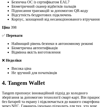
Безпечна ОС із сертифікатом EAL7
Біометричний сканер відбитків пальців
Підписання транзакцій за допомогою QR-коду
Відсутність бездротових підключень
Корпус, захищений від несанкціонованого втручання
Ціна
398
✅
Переваги
Найвищий рівень безпеки в автономному режимі
Біометрична автентифікація
Відмінна якість виготовлення
❌
Недоліки
Висока ціна
Не зручний для початківців
4. Tangem Wallet
Tangem пропонує інноваційний підхід до холодного
зберігання за допомогою технології смарт-карт. Він працює
без батарей та екрану і підключається до вашого смартфона
через NFC. Гаманець ідеально підходить для тих, хто хоче