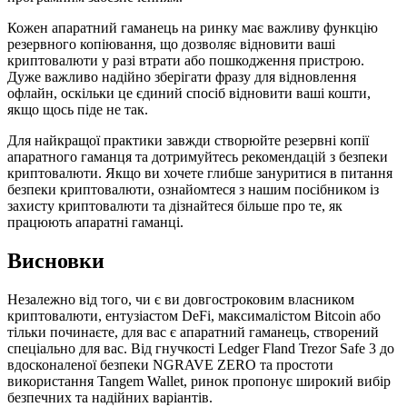
Кожен апаратний гаманець на ринку має важливу функцію
резервного копіювання, що дозволяє відновити ваші
криптовалюти у разі втрати або пошкодження пристрою.
Дуже важливо надійно зберігати фразу для відновлення
офлайн, оскільки це єдиний спосіб відновити ваші кошти,
якщо щось піде не так.
Для найкращої практики завжди створюйте резервні копії
апаратного гаманця та дотримуйтесь рекомендацій з безпеки
криптовалюти. Якщо ви хочете глибше зануритися в питання
безпеки криптовалюти, ознайомтеся з нашим посібником із
захисту криптовалюти та дізнайтеся більше про те, як
працюють апаратні гаманці.
Висновки
Незалежно від того, чи є ви довгостроковим власником
криптовалюти, ентузіастом DeFi, максималістом Bitcoin або
тільки починаєте, для вас є апаратний гаманець, створений
спеціально для вас. Від гнучкості Ledger Fland Trezor Safe 3 до
вдосконаленої безпеки NGRAVE ZERO та простоти
використання Tangem Wallet, ринок пропонує широкий вибір
безпечних та надійних варіантів.