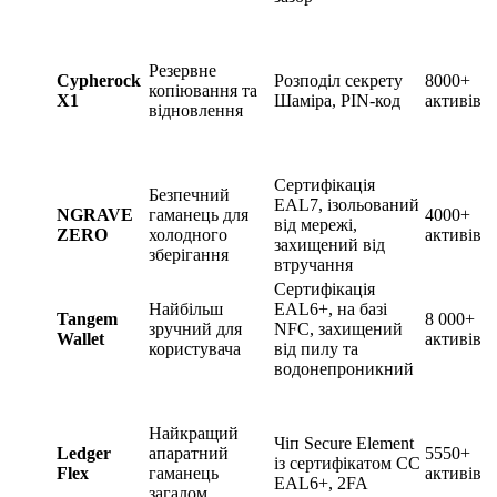
Резервне
Cypherock
Розподіл секрету
8000+
копіювання та
X1
Шаміра, PIN-код
активів
відновлення
Сертифікація
Безпечний
EAL7, ізольований
NGRAVE
гаманець для
4000+
від мережі,
ZERO
холодного
активів
захищений від
зберігання
втручання
Сертифікація
Найбільш
EAL6+, на базі
Tangem
8 000+
зручний для
NFC, захищений
Wallet
активів
користувача
від пилу та
водонепроникний
Найкращий
Чіп Secure Element
Ledger
апаратний
5550+
із сертифікатом CC
Flex
гаманець
активів
EAL6+, 2FA
загалом