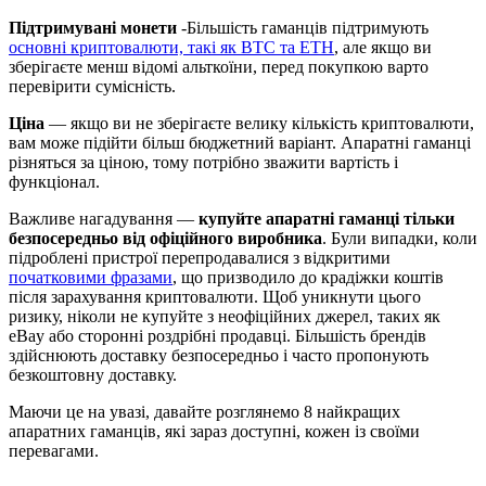
Підтримувані монети
-Більшість гаманців підтримують
основні криптовалюти, такі як BTC та ETH
, але якщо ви
зберігаєте менш відомі альткоїни, перед покупкою варто
перевірити сумісність.
Ціна
— якщо ви не зберігаєте велику кількість криптовалюти,
вам може підійти більш бюджетний варіант. Апаратні гаманці
різняться за ціною, тому потрібно зважити вартість і
функціонал.
Важливе нагадування —
купуйте апаратні гаманці тільки
безпосередньо від офіційного виробника
. Були випадки, коли
підроблені пристрої перепродавалися з відкритими
початковими фразами
, що призводило до крадіжки коштів
після зарахування криптовалюти. Щоб уникнути цього
ризику, ніколи не купуйте з неофіційних джерел, таких як
eBay або сторонні роздрібні продавці. Більшість брендів
здійснюють доставку безпосередньо і часто пропонують
безкоштовну доставку.
Маючи це на увазі, давайте розглянемо 8 найкращих
апаратних гаманців, які зараз доступні, кожен із своїми
перевагами.