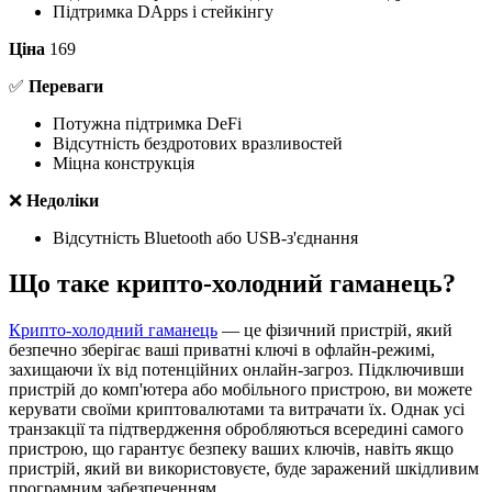
Підтримка DApps і стейкінгу
Ціна
169
✅
Переваги
Потужна підтримка DeFi
Відсутність бездротових вразливостей
Міцна конструкція
❌
Недоліки
Відсутність Bluetooth або USB-з'єднання
Що таке крипто-холодний гаманець?
Крипто-холодний гаманець
— це фізичний пристрій, який
безпечно зберігає ваші приватні ключі в офлайн-режимі,
захищаючи їх від потенційних онлайн-загроз. Підключивши
пристрій до комп'ютера або мобільного пристрою, ви можете
керувати своїми криптовалютами та витрачати їх. Однак усі
транзакції та підтвердження обробляються всередині самого
пристрою, що гарантує безпеку ваших ключів, навіть якщо
пристрій, який ви використовуєте, буде заражений шкідливим
програмним забезпеченням.