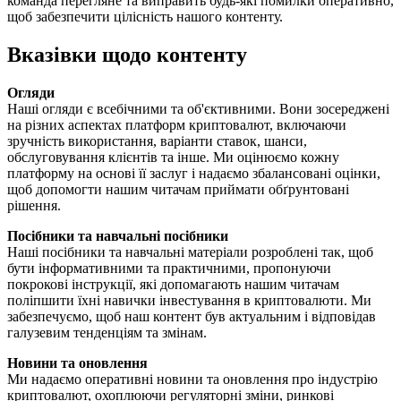
команда перегляне та виправить будь-які помилки оперативно,
щоб забезпечити цілісність нашого контенту.
Вказівки щодо контенту
Огляди
Наші огляди є всебічними та об'єктивними. Вони зосереджені
на різних аспектах платформ криптовалют, включаючи
зручність використання, варіанти ставок, шанси,
обслуговування клієнтів та інше. Ми оцінюємо кожну
платформу на основі її заслуг і надаємо збалансовані оцінки,
щоб допомогти нашим читачам приймати обґрунтовані
рішення.
Посібники та навчальні посібники
Наші посібники та навчальні матеріали розроблені так, щоб
бути інформативними та практичними, пропонуючи
покрокові інструкції, які допомагають нашим читачам
поліпшити їхні навички інвестування в криптовалюти. Ми
забезпечуємо, щоб наш контент був актуальним і відповідав
галузевим тенденціям та змінам.
Новини та оновлення
Ми надаємо оперативні новини та оновлення про індустрію
криптовалют, охоплюючи регуляторні зміни, ринкові