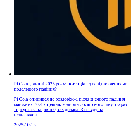
Pi Coin у липні 2025 року: потенціал для відновлення чи
подальшого падіння?
Pi Coin опинився на роздоріжжі після значного падіння
майже на 70% з травня, коли він досяг свого піку, і зараз
торгується на рівні 0,523 долара. З огляду на
невизначен..
2025-10-13