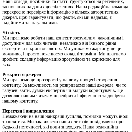
Наші огляди, посібники та статті ґрунтуються на ретельних,
заснованих на даних дослідженнях. Наша редакційна команда
перехресно перевіряє інформацію з кількох авторитетних
джерел, щоб гарантувати, що факти, які ми надаємо, є
надійними та актуальними.
Чіткість
Ми прагнемо робити наш контент зрозумілим, лаконічним і
доступним для всіх читачів, незалежно від їхнього рівня
експертизи в криптовалютах. Ми уникаємо жаргону, де це
можливо, і просто пояснюємо складні терміни. Ми прагнемо
зробити складну інформацію зрозумілою та корисною для
всіх.
Розкриття джерел
Ми прагнемо до прозорості у нашому процесі створення
контенту. За можливості ми розкриваємо наші джерела, чи то
галузеві звіти, думки експертів чи відгуки користувачів. Це
дозволяє нашим читачам перевірити інформацію та довіряти
нашому контенту.
Перегляд і виправлення
Незважаючи на наші найкращі зусилля, помилки можуть іноді
траплятися. Ми закликаємо наших читачів повідомляти про
будь-які неточності, які вони знаходять. Наша редакційна