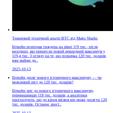
Тижневий технічний аналіз BTC від Mako Sharks
Біткойн розпочав тиждень на рівні 119 тис., після
вихідних, які принесли новий рекордний максимум у
119,4 тис. З огляду на те, що позначка 120 тис. доларів
вже майже до..
2025-10-13
Біткойн досяг нового історичного максимуму — чи
можливий ріст до 120 тис. доларів?
Біткойн зріс до нового історичного максимуму,
перевищивши 118 тис. доларів, а аналітики
прогнозують, що до кінця місяця він може досягти 120
тис. доларів. Останнє зрост..
2025-10-13