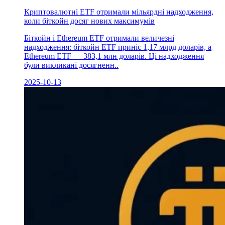
Криптовалютні ETF отримали мільярдні надходження,
коли біткойн досяг нових максимумів
Біткойн і Ethereum ETF отримали величезні
надходження: біткойн ETF приніс 1,17 млрд доларів, а
Ethereum ETF — 383,1 млн доларів. Ці надходження
були викликані досягненн..
2025-10-13