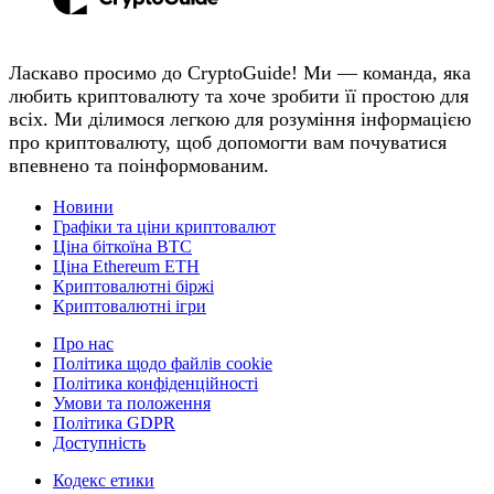
Ласкаво просимо до CryptoGuide! Ми — команда, яка
любить криптовалюту та хоче зробити її простою для
всіх. Ми ділимося легкою для розуміння інформацією
про криптовалюту, щоб допомогти вам почуватися
впевнено та поінформованим.
Новини
Графіки та ціни криптовалют
Ціна біткоїна BTC
Ціна Ethereum ETH
Криптовалютні біржі
Криптовалютні ігри
Про нас
Політика щодо файлів cookie
Політика конфіденційності
Умови та положення
Політика GDPR
Доступність
Кодекс етики