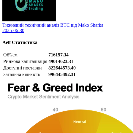
Тижневий технічний аналіз BTC від Mako Sharks
2025-06-30
Aelf
Статистика
Об\\'єм
716157.34
Ринкова капіталізація
49014623.31
Доступні поставки
822644573.40
Загальна кількість
996445492.31