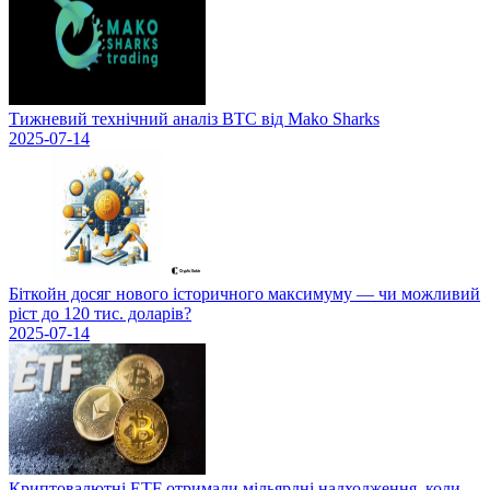
Тижневий технічний аналіз BTC від Mako Sharks
2025-07-14
Біткойн досяг нового історичного максимуму — чи можливий
ріст до 120 тис. доларів?
2025-07-14
Криптовалютні ETF отримали мільярдні надходження, коли