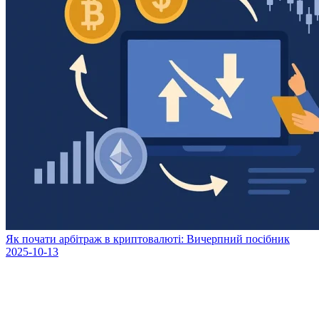
Як почати арбітраж в криптовалюті: Вичерпний посібник
2025-10-13