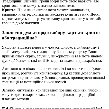
Традиційні:
Звичайні гроші зберігають свою вартість, але
криптовалюти можуть значно змінюватися.
Крипто:
Ціни на криптовалюти можуть коливатися,
впливаючи на те, скільки ви зможете купити за них. Деякі
картки можуть конвертувати вашу криптовалюту в звичайні
гроші під час покупки.
Заключні думки щодо вибору картки: крипто
або традиційна?
Якщо ви віддаєте перевагу чомусь широко прийнятному і
знайомому, виберіть традиційну банківську картку. Вони
приймаються скрізь, зручні у використанні та мають знайомі
функції безпеки, такі як ПІН-коди та захист від шахрайства.
Але якщо вам цікава нова технологія і ви хочете спробувати
щось інше, розгляньте криптокартку. Ці картки дозволяють
витрачати криптовалюту безпосередньо, пропонуючи швидкі
транзакції та потенційно нижчі комісії.
Загалом, ентузіасти криптовалют повинні оцінити плюси і
мінуси криптокарток так, як вони оцінюють традиційні
платіжні методи.