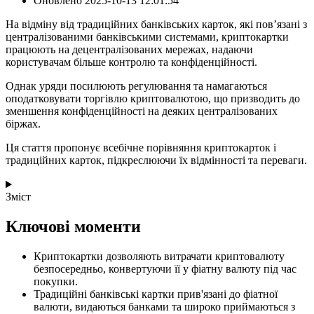
Оновлено
2025-10-13 12:01:54
На відміну від традиційних банківських карток, які пов’язані з
централізованими банківськими системами, криптокартки
працюють на децентралізованих мережах, надаючи
користувачам більше контролю та конфіденційності.
Однак уряди посилюють регулювання та намагаються
оподатковувати торгівлю криптовалютою, що призводить до
зменшення конфіденційності на деяких централізованих
біржах.
Ця стаття пропонує всебічне порівняння криптокарток і
традиційних карток, підкреслюючи їх відмінності та переваги.
Зміст
Ключові моменти
Криптокартки дозволяють витрачати криптовалюту
безпосередньо, конвертуючи її у фіатну валюту під час
покупки.
Традиційні банківські картки прив'язані до фіатної
валюти, видаються банками та широко приймаються з