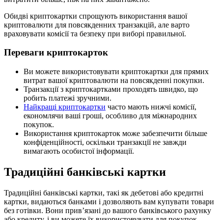
Обидві криптокартки спрощують використання вашої
криптовалюти для повсякденних транзакцій, але варто
враховувати комісії та безпеку при виборі правильної.
Переваги криптокарток
Ви можете використовувати криптокартки для прямих
витрат вашої криптовалюти на повсякденні покупки.
Транзакції з криптокартками проходять швидко, що
робить платежі зручними.
Найкращі криптокартки
часто мають нижчі комісії,
економлячи ваші гроші, особливо для міжнародних
покупок.
Використання криптокарток може забезпечити більше
конфіденційності, оскільки транзакції не завжди
вимагають особистої інформації.
Традиційні банківські картки
Традиційні банківські картки, такі як дебетові або кредитні
картки, видаються банками і дозволяють вам купувати товари
без готівки. Вони прив’язані до вашого банківського рахунку
або кредиту, і ви можете їх використовувати для покупок,