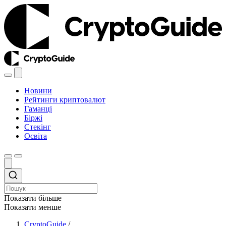
Новини
Рейтинги криптовалют
Гаманці
Біржі
Стекінг
Освіта
Показати більше
Показати менше
CryptoGuide
/