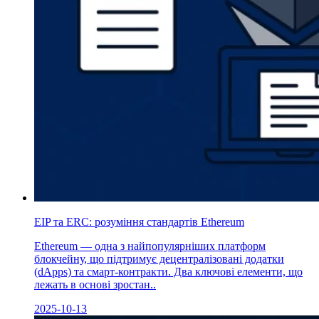
EIP та ERC: розуміння стандартів Ethereum
Ethereum — одна з найпопулярніших платформ
блокчейну, що підтримує децентралізовані додатки
(dApps) та смарт-контракти. Два ключові елементи, що
лежать в основі зростан..
2025-10-13