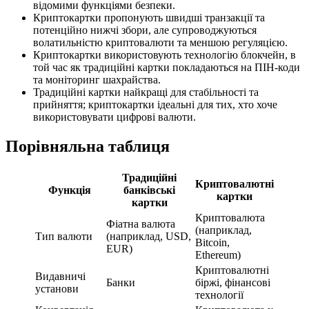
відомими функціями безпеки.
Криптокартки пропонують швидші транзакції та
потенційно нижчі збори, але супроводжуються
волатильністю криптовалюти та меншою регуляцією.
Криптокартки використовують технологію блокчейн, в
той час як традиційні картки покладаються на ПІН-коди
та моніторинг шахрайства.
Традиційні картки найкращі для стабільності та
прийняття; криптокартки ідеальні для тих, хто хоче
використовувати цифрові валюти.
Порівняльна таблиця
Традиційні
Криптовалютні
Функція
банківські
картки
картки
Криптовалюта
Фіатна валюта
(наприклад,
Тип валюти
(наприклад, USD,
Bitcoin,
EUR)
Ethereum)
Криптовалютні
Видавничі
Банки
біржі, фінансові
установи
технології