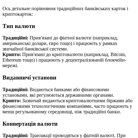
Ось детальне порівняння традиційних банківських карток і
криптокарток:
Тип валюти
Традиційні:
Прив'язані до фіатної валюти (наприклад,
американські долари, євро тощо) і працюють у рамках
звичайної банківської системи.
Крипто:
Прив'язані до криптовалюти (наприклад, Bitcoin,
Ethereum тощо) і працюють у децентралізованій блокчейн-
мережі.
Видавничі установи
Традиційні:
Видаються банками або фінансовими
установами, які регулюються державними органами.
Крипто:
Зазвичай видаються криптовалютними біржами або
фінансовими технологічними компаніями, часто працюють у
менш регульованому середовищі, ніж традиційні банки.
Конвертація валюти
Традиційні:
Транзакції проводяться у фіатній валюті. При