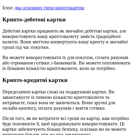
Існує
два основних типи криптокарток
:
Крипто-дебетові картки
Дебетові картки працюють як звичайні дебетові картки, але
використовують вашу криптовалюту замість традиційної
валюти. Вони миттєво конвертують вашу крипту в звичайні
гроші під час покупки.
Ви можете використовувати їх для покупок, сплати рахунків
або отримання готівки з банкоматів. Ви можете поповнювати
їх більшою кількістю криптовалюти, коли це потрібно.
Крипто-кредитні картки
Передплачені картки схожі на подарункові картки. Ви
завантажуєте їх певною кількістю криптовалюти та
витрачаєте, поки вона не закінчиться. Вони зручні для
онлайн-шопінгу, оплати рахунків і зняття готівки.
Після того, як ви витратите всі гроші на картці, вам потрібно
буде поповнити її, щоб продовжувати використовувати. Ці
картки забезпечують більшу безпеку, оскільки ви не можете
витратити більше, ніж на них завантажено.