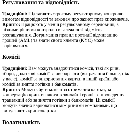
Регулювання та відповідність
Традиційні:
Підлягають строгому регуляторному контролю,
вимогам відповідності та законам про захист прав споживачів.
Крипто:
Працюють у менш регульованому середовищі, з
різними рівнями контролю в залежності від місця
розташування. Дотримання правил протидії відмиванню
грошей (AML) та знати свого клієнта (KYC) може
варіюватися.
Комісії
Традиційні:
Вам можуть знадобитися комісії, такі як річні
збори, додаткові комісії за овердрафти (витрачання більше, ніж
у вас є), комісії за використання картки в іншій країні або
комісії за зняття готівки з банкоматів.
Крипто:
Можуть бути комісії за отримання картки, за
конвертацію криптовалюти в звичайні гроші, за проведення
транзакцій або за зняття готівки з банкоматів. Ці комісії
можуть значно варіюватися між різними компаніями, що
випускають криптокартки.
Волатильність