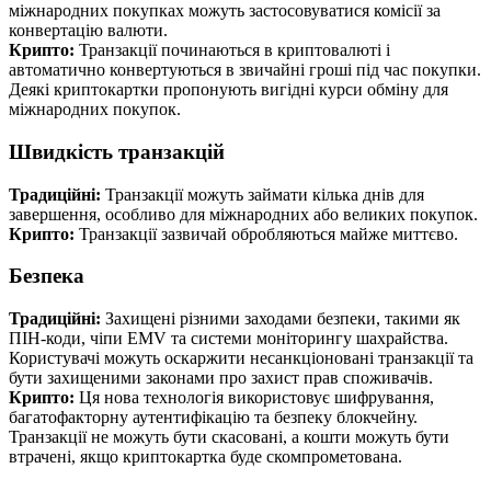
міжнародних покупках можуть застосовуватися комісії за
конвертацію валюти.
Крипто:
Транзакції починаються в криптовалюті і
автоматично конвертуються в звичайні гроші під час покупки.
Деякі криптокартки пропонують вигідні курси обміну для
міжнародних покупок.
Швидкість транзакцій
Традиційні:
Транзакції можуть займати кілька днів для
завершення, особливо для міжнародних або великих покупок.
Крипто:
Транзакції зазвичай обробляються майже миттєво.
Безпека
Традиційні:
Захищені різними заходами безпеки, такими як
ПІН-коди, чіпи EMV та системи моніторингу шахрайства.
Користувачі можуть оскаржити несанкціоновані транзакції та
бути захищеними законами про захист прав споживачів.
Крипто:
Ця нова технологія використовує шифрування,
багатофакторну аутентифікацію та безпеку блокчейну.
Транзакції не можуть бути скасовані, а кошти можуть бути
втрачені, якщо криптокартка буде скомпрометована.