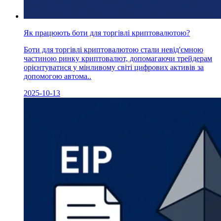
Як працюють боти для торгівлі криптовалютою?
Боти для торгівлі криптовалютою стали невід'ємною
частиною ринку криптовалют, допомагаючи трейдерам
орієнтуватися у мінливому світі цифрових активів за
допомогою автома..
2025-10-13