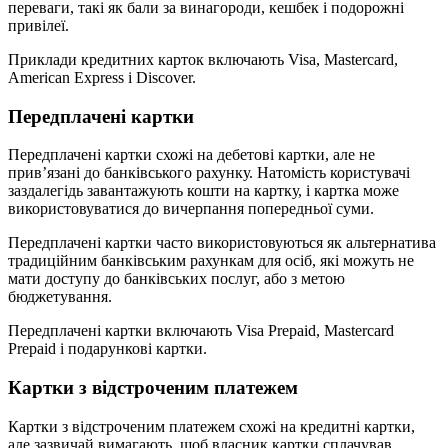
переваги, такі як бали за винагороди, кешбек і подорожні
привілеї.
Приклади кредитних карток включають Visa, Mastercard,
American Express і Discover.
Передплачені картки
Передплачені картки схожі на дебетові картки, але не
прив’язані до банківського рахунку. Натомість користувачі
заздалегідь завантажують кошти на картку, і картка може
використовуватися до вичерпання попередньої суми.
Передплачені картки часто використовуються як альтернатива
традиційним банківським рахункам для осіб, які можуть не
мати доступу до банківських послуг, або з метою
бюджетування.
Передплачені картки включають Visa Prepaid, Mastercard
Prepaid і подарункові картки.
Картки з відстроченим платежем
Картки з відстроченим платежем схожі на кредитні картки,
але зазвичай вимагають, щоб власник картки сплачував