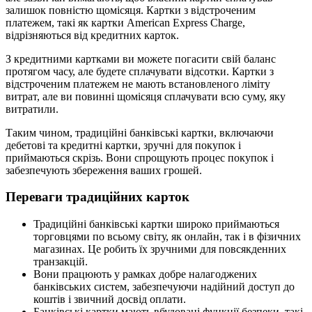
залишок повністю щомісяця. Картки з відстроченим
платежем, такі як картки American Express Charge,
відрізняються від кредитних карток.
З кредитними картками ви можете погасити свій баланс
протягом часу, але будете сплачувати відсотки. Картки з
відстроченим платежем не мають встановленого ліміту
витрат, але ви повинні щомісяця сплачувати всю суму, яку
витратили.
Таким чином, традиційні банківські картки, включаючи
дебетові та кредитні картки, зручні для покупок і
приймаються скрізь. Вони спрощують процес покупок і
забезпечують збереження ваших грошей.
Переваги традиційних карток
Традиційні банківські картки широко приймаються
торговцями по всьому світу, як онлайн, так і в фізичних
магазинах. Це робить їх зручними для повсякденних
транзакцій.
Вони працюють у рамках добре налагоджених
банківських систем, забезпечуючи надійний доступ до
коштів і звичний досвід оплати.
Банківські картки мають вбудовані функції безпеки, такі