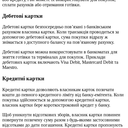
сплати рахунків або отримання готівки.
Дебетові картки
Дебетові картки безпосередньо пов’язані з банківським
рахунком власника картки. Коли транзакція проводиться за
допомогою дебетової картки, сума покупки відразу ж
знімається з доступного балансу на пов’язаному рахунку.
Дебетові картки можна використовувати в банкоматах для
зняття готівки та терміналах для покупок. Приклади
дебетових карток включають Visa Debit, Mastercard Debit та
Maestro.
Кредитні картки
Кредитні картки дозволяють власникам карток позичати
кошти до певного кредитного ліміту від банку-емітента. Коли
покупка здійснюється за допомогою кредитної картки,
власник картки бере короткостроковий кредит у банку.
Щоб уникнути відсоткових зборів, власник картки повинен
повернути позичену суму разом з будь-якими застосовними
відсотками до дати погашення. Кредитні картки пропонують