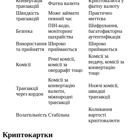
Конвертація
Криптовалюта у
Фіатна валюта
транзакцій
фіатну валюту
Швидкість
Може займати
Практично
транзакцій
певний час
миттєва
ПІН-коди,
Шифрування,
Безпека
моніторинг
багатофакторна
шахрайства
аутентифікація
Використання
Широко
Широко
та прийняття
приймаються
приймаються
Комісії за
Річні комісії,
видачу, комісії за
Комісії
комісії за
конвертацію
овердрафт тощо
тощо
Комісії за
конвертацію
Нижчі комісії,
Транзакції
валюти,
швидші
через кордон
міжнародні
транзакції
транзакції
Коливання
Волатильність
Стабільна
вартості
криптовалюти
Криптокартки