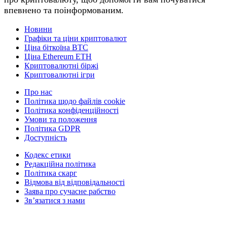
впевнено та поінформованим.
Новини
Графіки та ціни криптовалют
Ціна біткоїна BTC
Ціна Ethereum ETH
Криптовалютні біржі
Криптовалютні ігри
Про нас
Політика щодо файлів cookie
Політика конфіденційності
Умови та положення
Політика GDPR
Доступність
Кодекс етики
Редакційна політика
Політика скарг
Відмова від відповідальності
Заява про сучасне рабство
Зв’язатися з нами