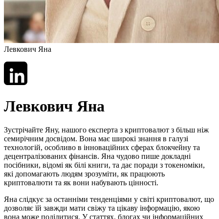
Левкович Яна
Левкович Яна
Зустрічайте Яну, нашого експерта з криптовалют з більш ніж
семирічним досвідом. Вона має широкі знання в галузі
технологій, особливо в інноваційних сферах блокчейну та
децентралізованих фінансів. Яна чудово пише докладні
посібники, відомі як білі книги, та дає поради з токеноміки,
які допомагають людям зрозуміти, як працюють
криптовалюти та як вони набувають цінності.
Яна слідкує за останніми тенденціями у світі криптовалют, що
дозволяє їй завжди мати свіжу та цікаву інформацію, якою
вона може поділитися. У статтях, блогах чи інформаційних