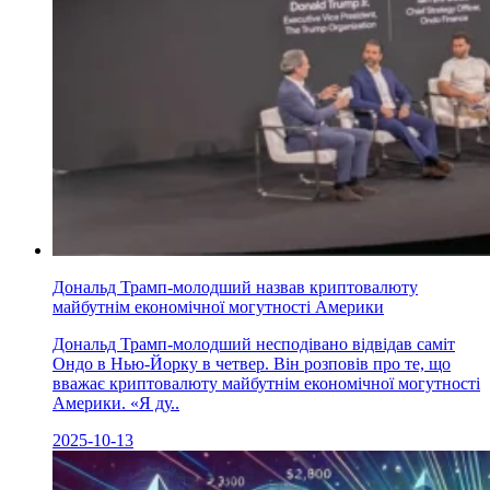
Дональд Трамп-молодший назвав криптовалюту
майбутнім економічної могутності Америки
Дональд Трамп-молодший несподівано відвідав саміт
Ондо в Нью-Йорку в четвер. Він розповів про те, що
вважає криптовалюту майбутнім економічної могутності
Америки. «Я ду..
2025-10-13