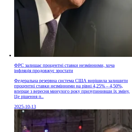
ФРС залишає процентні ставки незмінними, хоча
інфляція продовжує зростати
Федеральна резервна система США вирішила залишити
процентні ставки незмінними на рівні 4,25% – 4,50%,
вперше з вересня минулого року призупинивши їх зміну.
Це рішення п..
2025-10-13