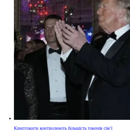
Криптокити контролюють більшість токенів сім’ї