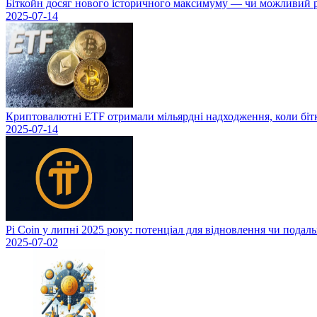
Біткойн досяг нового історичного максимуму — чи можливий рі
2025-07-14
Криптовалютні ETF отримали мільярдні надходження, коли біт
2025-07-14
Pi Coin у липні 2025 року: потенціал для відновлення чи подал
2025-07-02