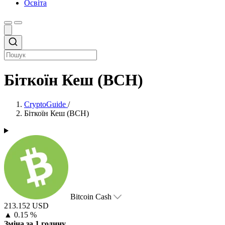
Освіта
Біткоїн Кеш (BCH)
CryptoGuide
/
Біткоїн Кеш (BCH)
Bitcoin Cash
213.152 USD
▲
0.15 %
Зміна за 1 годину