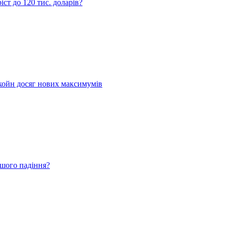
ст до 120 тис. доларів?
койн досяг нових максимумів
ьшого падіння?