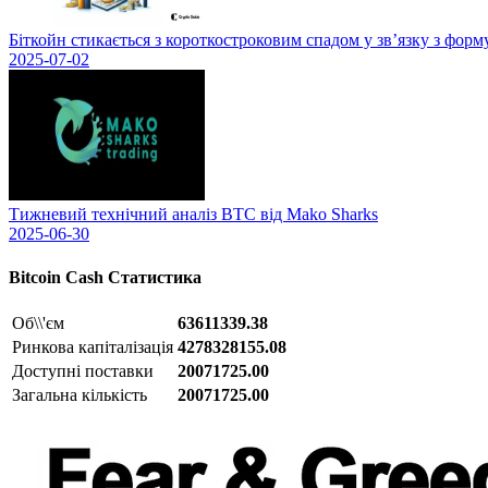
Біткойн стикається з короткостроковим спадом у зв’язку з фор
2025-07-02
Тижневий технічний аналіз BTC від Mako Sharks
2025-06-30
Bitcoin Cash
Статистика
Об\\'єм
63611339.38
Ринкова капіталізація
4278328155.08
Доступні поставки
20071725.00
Загальна кількість
20071725.00