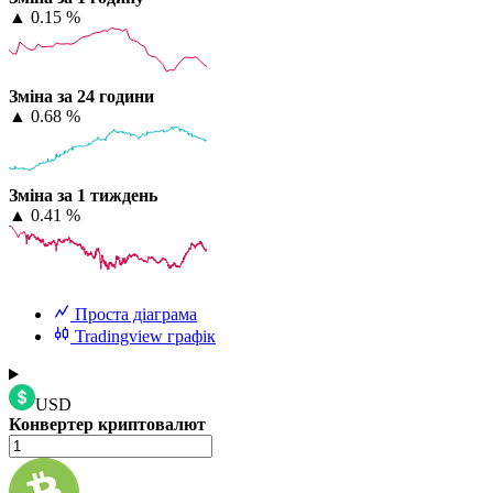
▲
0.15 %
Зміна за 24 години
▲
0.68 %
Зміна за 1 тиждень
▲
0.41 %
Проста діаграма
Tradingview графік
USD
Конвертер криптовалют