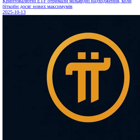
Криптовалютні ETF отримали мільярдні надходження, коли
біткойн досяг нових максимумів
2025-10-13