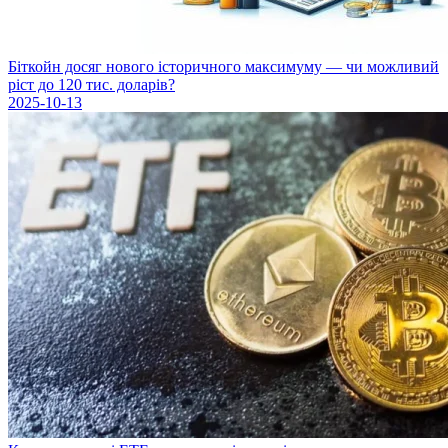
Біткойн досяг нового історичного максимуму — чи можливий
ріст до 120 тис. доларів?
2025-10-13