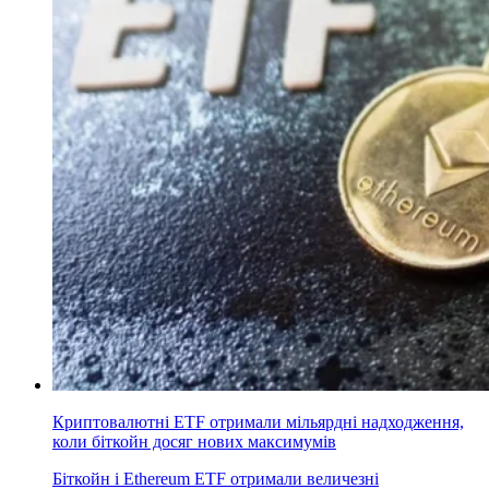
Криптовалютні ETF отримали мільярдні надходження,
коли біткойн досяг нових максимумів
Біткойн і Ethereum ETF отримали величезні