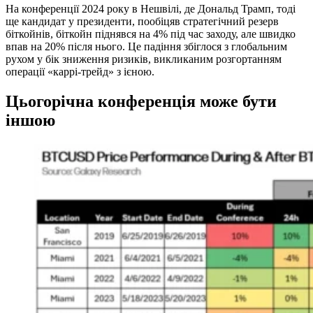
На конференції 2024 року в Нешвілі, де Дональд Трамп, тоді
ще кандидат у президенти, пообіцяв стратегічний резерв
біткойнів, біткойн піднявся на 4% під час заходу, але швидко
впав на 20% після нього. Це падіння збіглося з глобальним
рухом у бік зниження ризиків, викликаним розгортанням
операції «каррі-трейд» з ієною.
Цьогорічна конференція може бути
іншою