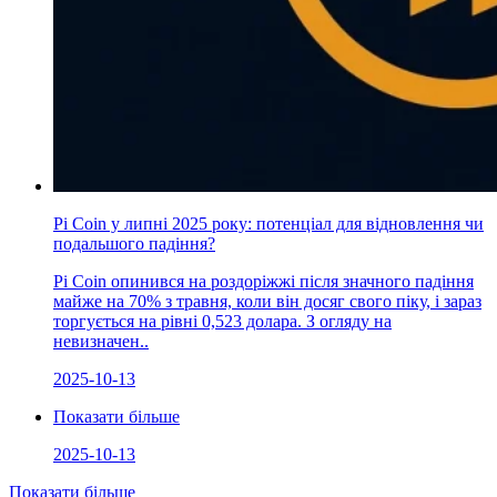
Pi Coin у липні 2025 року: потенціал для відновлення чи
подальшого падіння?
Pi Coin опинився на роздоріжжі після значного падіння
майже на 70% з травня, коли він досяг свого піку, і зараз
торгується на рівні 0,523 долара. З огляду на
невизначен..
2025-10-13
Показати більше
2025-10-13
Показати більше