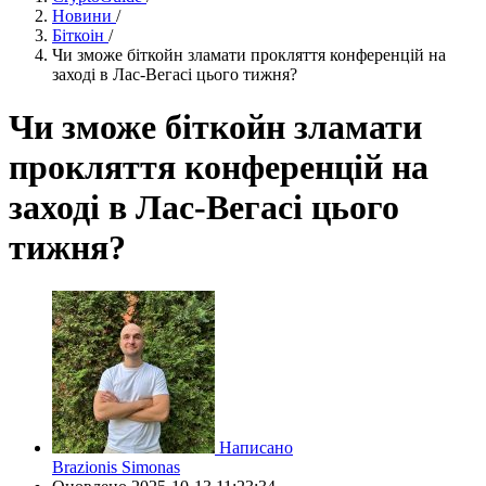
Новини
/
Біткоін
/
Чи зможе біткойн зламати прокляття конференцій на
заході в Лас-Вегасі цього тижня?
Чи зможе біткойн зламати
прокляття конференцій на
заході в Лас-Вегасі цього
тижня?
Написано
Brazionis Simonas