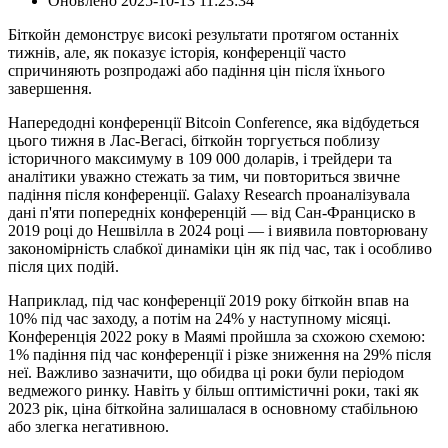
Оновлено
2025-10-13 11:23:34
Біткойн демонструє високі результати протягом останніх
тижнів, але, як показує історія, конференції часто
спричиняють розпродажі або падіння цін після їхнього
завершення.
Напередодні конференції Bitcoin Conference, яка відбудеться
цього тижня в Лас-Вегасі, біткойн торгується поблизу
історичного максимуму в 109 000 доларів, і трейдери та
аналітики уважно стежать за тим, чи повториться звичне
падіння після конференції. Galaxy Research проаналізувала
дані п'яти попередніх конференцій — від Сан-Франциско в
2019 році до Нешвілла в 2024 році — і виявила повторювану
закономірність слабкої динаміки цін як під час, так і особливо
після цих подій.
Наприклад, під час конференції 2019 року біткойн впав на
10% під час заходу, а потім на 24% у наступному місяці.
Конференція 2022 року в Маямі пройшла за схожою схемою:
1% падіння під час конференції і різке зниження на 29% після
неї. Важливо зазначити, що обидва ці роки були періодом
ведмежого ринку. Навіть у більш оптимістичні роки, такі як
2023 рік, ціна біткойна залишалася в основному стабільною
або злегка негативною.