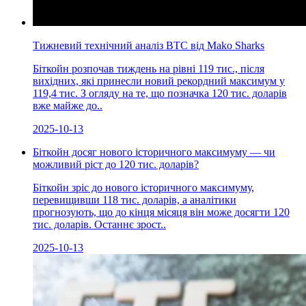
Тижневий технічний аналіз BTC від Mako Sharks
Біткойн розпочав тиждень на рівні 119 тис., після
вихідних, які принесли новий рекордний максимум у
119,4 тис. З огляду на те, що позначка 120 тис. доларів
вже майже до..
2025-10-13
Біткойн досяг нового історичного максимуму — чи
можливий ріст до 120 тис. доларів?
Біткойн зріс до нового історичного максимуму,
перевищивши 118 тис. доларів, а аналітики
прогнозують, що до кінця місяця він може досягти 120
тис. доларів. Останнє зрост..
2025-10-13