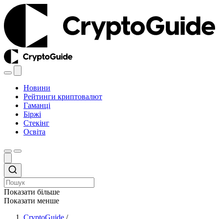
Новини
Рейтинги криптовалют
Гаманці
Біржі
Стекінг
Освіта
Показати більше
Показати менше
CryptoGuide
/