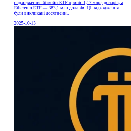
надходження: біткойн ETF приніс 1,17 млрд доларів, а
Ethereum ETF — 383,1 млн доларів. Ці надходження
були викликані досягненн..
2025-10-13