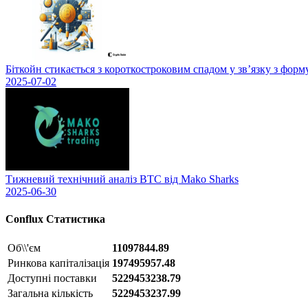
Біткойн стикається з короткостроковим спадом у зв’язку з фор
2025-07-02
Тижневий технічний аналіз BTC від Mako Sharks
2025-06-30
Conflux
Статистика
Об\\'єм
11097844.89
Ринкова капіталізація
197495957.48
Доступні поставки
5229453238.79
Загальна кількість
5229453237.99