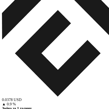
0.0378 USD
▲
0.9 %
Зміна за 1 годину