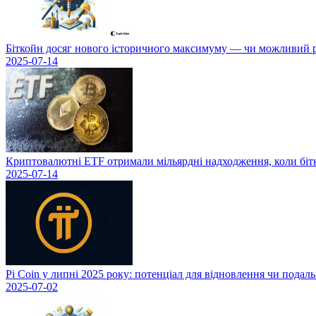
Біткойн досяг нового історичного максимуму — чи можливий рі
2025-07-14
Криптовалютні ETF отримали мільярдні надходження, коли біт
2025-07-14
Pi Coin у липні 2025 року: потенціал для відновлення чи подал
2025-07-02