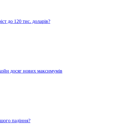
ст до 120 тис. доларів?
койн досяг нових максимумів
ьшого падіння?