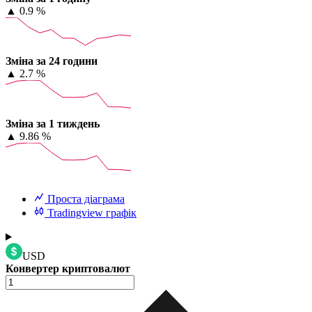
▲
0.9 %
Зміна за 24 години
▲
2.7 %
Зміна за 1 тиждень
▲
9.86 %
Проста діаграма
Tradingview графік
USD
Конвертер криптовалют