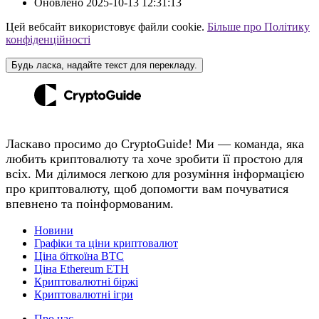
Оновлено
2025-10-13 12:31:13
Цей вебсайт використовує файли cookie.
Більше про Політику
конфіденційності
Будь ласка, надайте текст для перекладу.
Ласкаво просимо до CryptoGuide! Ми — команда, яка
любить криптовалюту та хоче зробити її простою для
всіх. Ми ділимося легкою для розуміння інформацією
про криптовалюту, щоб допомогти вам почуватися
впевнено та поінформованим.
Новини
Графіки та ціни криптовалют
Ціна біткоїна BTC
Ціна Ethereum ETH
Криптовалютні біржі
Криптовалютні ігри
Про нас