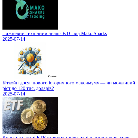
Тижневий технічний аналіз BTC від Mako Sharks
2025-07-14
Біткойн досяг нового історичного максимуму — чи можливий
ріст до 120 тис. доларів?
2025-07-14
Криптовалютні ETF отримали мільярдні надходження, коли