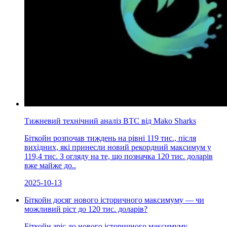
Тижневий технічний аналіз BTC від Mako Sharks
Біткойн розпочав тиждень на рівні 119 тис., після
вихідних, які принесли новий рекордний максимум у
119,4 тис. З огляду на те, що позначка 120 тис. доларів
вже майже до..
2025-10-13
Біткойн досяг нового історичного максимуму — чи
можливий ріст до 120 тис. доларів?
Біткойн зріс до нового історичного максимуму,