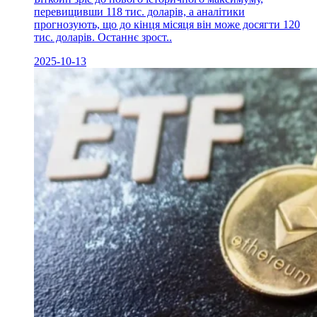
перевищивши 118 тис. доларів, а аналітики
прогнозують, що до кінця місяця він може досягти 120
тис. доларів. Останнє зрост..
2025-10-13