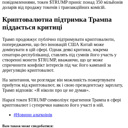
повідомленнями, токен $TRUMP приніс понад 350 мільйонів
доларів від продажу токенів і транзакційних комісій.
Криптовалютна підтримка Трампа
піддається критиці
Трамп продовжує публічно підтримувати криптовалюти,
попереджаючи, що без інновацій США Китай може
домінувати в цій сфері. Однак деякі критики, зокрема
сенатори-республіканці, ставлять під сумнів його участь у
створенні монети $TRUMP, вважаючи, що це може
спричинити конфлікт інтересів під час його кампанії за
дерегуляцію криптовалют.
На запитання, чи розглядає він можливість пожертвувати
прибуток від криптовалют, як і свою президентську зарплату,
Трамп відповів: «Я ніколи про це не думав».
Наразі токен $TRUMP символізує прагнення Трампа в сфері
криптовалют і суперечки навколо його участі в ній.
#Новини альткоінів
Вам також може сподобатися: