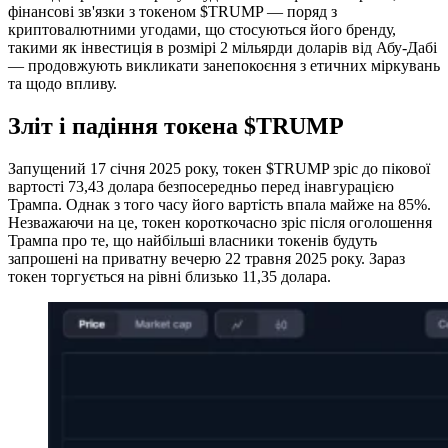
фінансові зв'язки з токеном $TRUMP — поряд з
криптовалютними угодами, що стосуються його бренду,
такими як інвестиція в розмірі 2 мільярди доларів від Абу-Дабі
— продовжують викликати занепокоєння з етичних міркувань
та щодо впливу.
Зліт і падіння токена $TRUMP
Запущений 17 січня 2025 року, токен $TRUMP зріс до пікової
вартості 73,43 долара безпосередньо перед інавгурацією
Трампа. Однак з того часу його вартість впала майже на 85%.
Незважаючи на це, токен короткочасно зріс після оголошення
Трампа про те, що найбільші власники токенів будуть
запрошені на приватну вечерю 22 травня 2025 року. Зараз
токен торгується на рівні близько 11,35 долара.