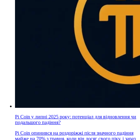
Pi Coin у липні 2025 року: потенціал для відновлення чи
подальшого падіння?
Pi Coin опинився на роздоріжжі після значного падіння
майже на 70% з травня, коли він досяг свого піку, і зараз