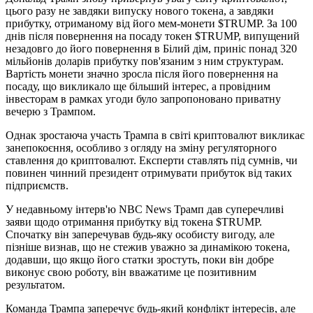
цього разу не завдяки випуску нового токена, а завдяки
прибутку, отриманому від його мем-монети $TRUMP. За 100
днів після повернення на посаду токен $TRUMP, випущений
незадовго до його повернення в Білий дім, приніс понад 320
мільйонів доларів прибутку пов'язаним з ним структурам.
Вартість монети значно зросла після його повернення на
посаду, що викликало ще більший інтерес, а провідним
інвесторам в рамках угоди було запропоновано приватну
вечерю з Трампом.
Однак зростаюча участь Трампа в світі криптовалют викликає
занепокоєння, особливо з огляду на зміну регуляторного
ставлення до криптовалют. Експерти ставлять під сумнів, чи
повинен чинний президент отримувати прибуток від таких
підприємств.
У недавньому інтерв'ю NBC News Трамп дав суперечливі
заяви щодо отримання прибутку від токена $TRUMP.
Спочатку він заперечував будь-яку особисту вигоду, але
пізніше визнав, що не стежив уважно за динамікою токена,
додавши, що якщо його статки зростуть, поки він добре
виконує свою роботу, він вважатиме це позитивним
результатом.
Команда Трампа заперечує будь-який конфлікт інтересів, але