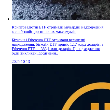
Криптовалютні ETF отримали мільярдні надходження,
коли біткойн досяг нових максимумів
Біткойн і Ethereum ETF отримали величезні
надходження: біткойн ETF приніс 1,17 млрд доларів, а
Ethereum ETF — 383,1 млн доларів. Ці надходження
були викликані досягненн..
2025-10-13