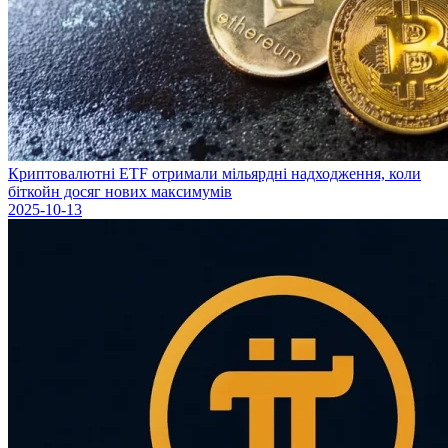
Криптовалютні ETF отримали мільярдні надходження, коли
біткойн досяг нових максимумів
2025-10-13