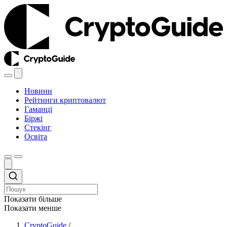
Новини
Рейтинги криптовалют
Гаманці
Біржі
Стекінг
Освіта
Показати більше
Показати менше
CryptoGuide
/