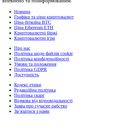
впевнено та поінформованим.
Новини
Графіки та ціни криптовалют
Ціна біткоїна BTC
Ціна Ethereum ETH
Криптовалютні біржі
Криптовалютні ігри
Про нас
Політика щодо файлів cookie
Політика конфіденційності
Умови та положення
Політика GDPR
Доступність
Кодекс етики
Редакційна політика
Політика скарг
Відмова від відповідальності
Заява про сучасне рабство
Зв’язатися з нами