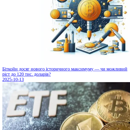
Біткойн досяг нового історичного максимуму — чи можливий
ріст до 120 тис. доларів?
2025-10-13