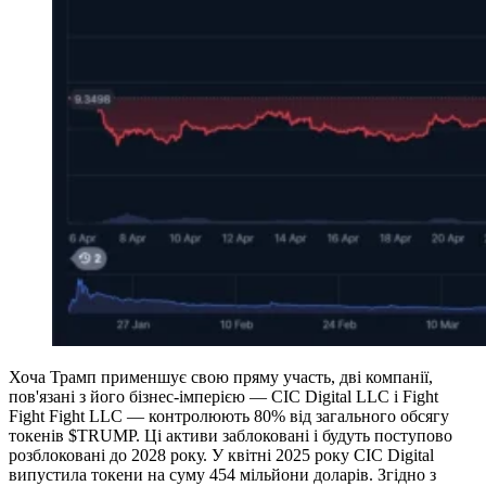
Хоча Трамп применшує свою пряму участь, дві компанії,
пов'язані з його бізнес-імперією — CIC Digital LLC і Fight
Fight Fight LLC — контролюють 80% від загального обсягу
токенів $TRUMP. Ці активи заблоковані і будуть поступово
розблоковані до 2028 року. У квітні 2025 року CIC Digital
випустила токени на суму 454 мільйони доларів. Згідно з