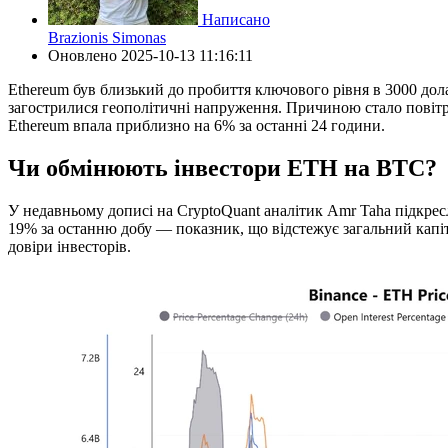
Написано
Brazionis Simonas
Оновлено
2025-10-13 11:16:11
Ethereum був близький до пробиття ключового рівня в 3000 долар
загострилися геополітичні напруження. Причиною стало повітр
Ethereum впала приблизно на 6% за останні 24 години.
Чи обмінюють інвестори ETH на BTC?
У недавньому дописі на CryptoQuant аналітик Amr Taha підкресли
19% за останню добу — показник, що відстежує загальний капіт
довіри інвесторів.