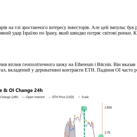
ів на тлі зростаючого інтересу інвесторів. Але цей імпульс був 
яний удар Ізраїлю по Ірану, який швидко потряс світові ринки.
в вплив геополітичного шоку на Ethereum і Bitcoin. Він вказав на
ал, вкладений у деривативні контракти ETH. Падіння OI часто р