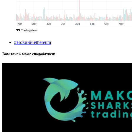
#Новини ethereum
Вам також може сподобатися: