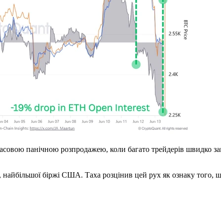
асовою панічною розпродажею, коли багато трейдерів швидко за
, найбільшої біржі США. Таха розцінив цей рух як ознаку того, 