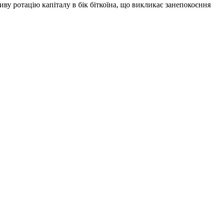
иву ротацію капіталу в бік біткоїна, що викликає занепокоєння