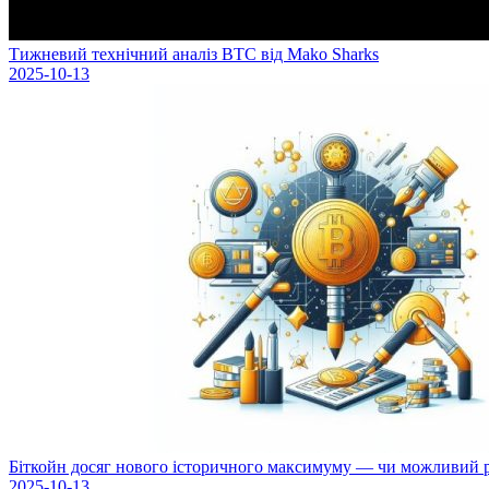
Тижневий технічний аналіз BTC від Mako Sharks
2025-10-13
Біткойн досяг нового історичного максимуму — чи можливий рі
2025-10-13