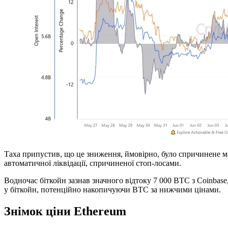
Таха припустив, що це зниження, ймовірно, було спричинене м
автоматичної ліквідації, спричиненої стоп-лосами.
Водночас біткойн зазнав значного відтоку 7 000 BTC з Coinbase
у біткойн, потенційно накопичуючи BTC за нижчими цінами.
Знімок ціни Ethereum