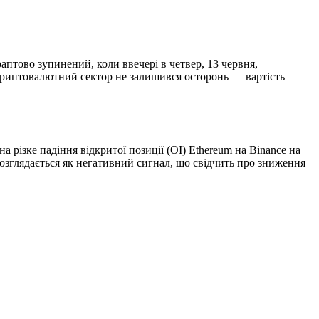
раптово зупинений, коли ввечері в четвер, 13 червня,
 Криптовалютний сектор не залишився осторонь — вартість
 різке падіння відкритої позиції (OI) Ethereum на Binance на
озглядається як негативний сигнал, що свідчить про зниження