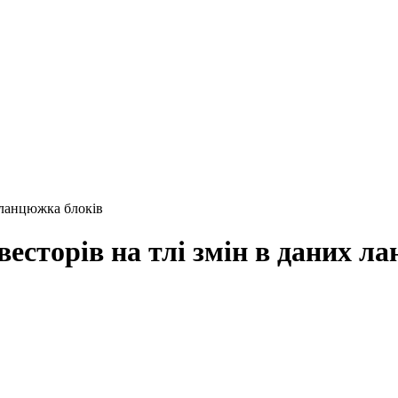
х ланцюжка блоків
нвесторів на тлі змін в даних л