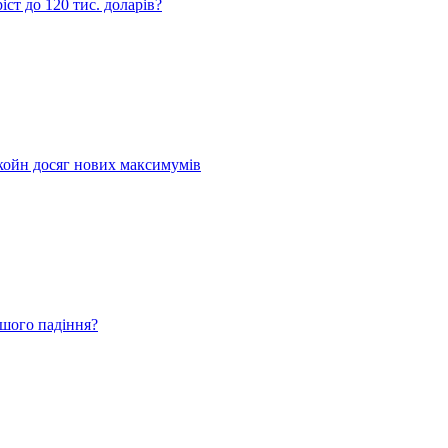
ст до 120 тис. доларів?
койн досяг нових максимумів
ьшого падіння?