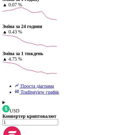
▲
0.07 %
Зміна за 24 години
▲
0.43 %
Зміна за 1 тиждень
▲
4.75 %
Проста діаграма
Tradingview графік
USD
Конвертер криптовалют