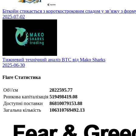
Біткойн стикається з короткостроковим спадом у зв’язку з фор
2025-07-02
Тижневий технічний аналіз BTC від Mako Sharks
2025-06-30
Flare
Статистика
Об\\'єм
2822595.77
Ринкова капіталізація
519498419.08
Доступні поставки
86810079153.88
Загальна кількість
106310769492.13