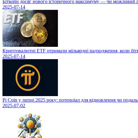
Біткойн досяг нового історичного максимуму — чи можливий рі
2025-07-14
Криптовалютні ETF отримали мільярдні надходження, коли біт
2025-07-14
Pi Coin у липні 2025 року: потенціал для відновлення чи подал
2025-07-02