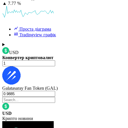
▲
7.77 %
Проста діаграма
Tradingview графік
USD
Конвертер криптовалют
Galatasaray Fan Token (GAL)
USD
Крипто новини