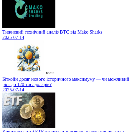
Тижневий технічний аналіз BTC від Mako Sharks
2025-07-14
Біткойн досяг нового історичного максимуму — чи можливий
ріст до 120 тис. доларів?
2025-07-14
Криптовалютні ETF отримали мільярдні надходження, коли