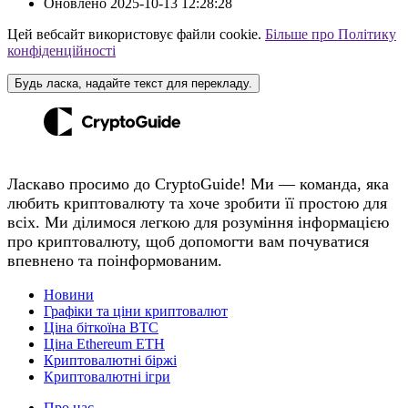
Оновлено
2025-10-13 12:28:28
Цей вебсайт використовує файли cookie.
Більше про Політику
конфіденційності
Будь ласка, надайте текст для перекладу.
Ласкаво просимо до CryptoGuide! Ми — команда, яка
любить криптовалюту та хоче зробити її простою для
всіх. Ми ділимося легкою для розуміння інформацією
про криптовалюту, щоб допомогти вам почуватися
впевнено та поінформованим.
Новини
Графіки та ціни криптовалют
Ціна біткоїна BTC
Ціна Ethereum ETH
Криптовалютні біржі
Криптовалютні ігри
Про нас