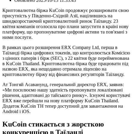
Оновлено
2025-10-13 11:33:43
Криптовалютна біржа KuCoin продовжує розширювати свою
присутність у Південно-Східній Азії, націлившись на
швидкозростаючий криптовалютний ринок Таїланду. 23
квітня компанія оголосила про плани запустити в країні нову
платформу, що пропонуватиме цифрові активи та пов'язані з
ними послуги.
В рамках цього розширення ERX Company Ltd, перша в
Таїланді біржа цифрових токенів, що контролюється Комісією
з цінних паперів і бірж (SEC), з 22 квітня буде перейменована
в KuCoin Thailand. Криптовалютна біржа буде працювати під
назвою ERX, яка нещодавно отримала ліцензію на
криптовалютну біржу від фінансових регуляторів Таїланду.
Ат Тонгяй Асаванунд, генеральний директор ERX, заявив:
«Ми посилюємо нашу здатність пропонувати локалізовані
рішення, адаптовані до тайського ринку». Існуючі користувачі
ERX вже перейшли на нову платформу KuCoin Thailand.
Додаток KuCoin TH тепер доступний для завантаження на
Android і iOS.
KuCoin стикається з жорсткою
конкуренцією в Таїланді