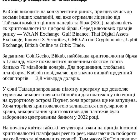
KuCoin виходить на конкурентний ринок, приєднуючись до
восьми інших компаній, які вже отримали ліцензію від
Тайської комісії з цінних паперів та бірж (SEC) на діяльність
як криптовалютні та цифрові біржі. Серед ключових гравців
ринку — WAAN Exchange, Gulf Binance, Thai Digital Assets
Exchange, InnovestX Securities, GMO-Z.com Cryptonomics, Upbit
Exchange, Bitkub Online та Orbix Trade.
За даними CoinGecko, Bitkub, найбільша криптовалютна біржа
в Таїланді, може похвалитися щоденним обсягом торгів
близько 70 мільйонів доларів. Для порівняння, глобальна
платформа KuCoin повідомляє про значно вищий щоденний
обсяг торгів — 3,8 мільярда доларів.
У січні Таїланд запровадив пілотну програму, що дозволяє
туристам використовувати біткойни для платежів у пісочниці
на курортному острові Пхукет, хоча програма ще не запущена.
Хоча торгівля криптовалютою залишається популярною в
країні, використання криптоактивів для платежів було
заборонено центральним банком у 2022 році.
На початку квітня тайські регулятори взяли на приціл іноземні
криптовалютні платформи peer-to-peer, намагаючись побороти
шахрайство та відмивання грошей. Тим часом KuCoin працює