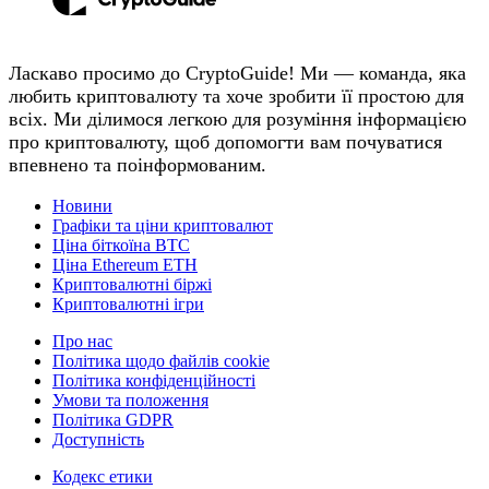
Ласкаво просимо до CryptoGuide! Ми — команда, яка
любить криптовалюту та хоче зробити її простою для
всіх. Ми ділимося легкою для розуміння інформацією
про криптовалюту, щоб допомогти вам почуватися
впевнено та поінформованим.
Новини
Графіки та ціни криптовалют
Ціна біткоїна BTC
Ціна Ethereum ETH
Криптовалютні біржі
Криптовалютні ігри
Про нас
Політика щодо файлів cookie
Політика конфіденційності
Умови та положення
Політика GDPR
Доступність
Кодекс етики