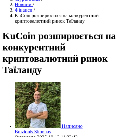
Новини
/
Фінанси
/
KuCoin розширюється на конкурентний
криптовалютний ринок Таїланду
KuCoin розширюється на
конкурентний
криптовалютний ринок
Таїланду
Написано
Brazionis Simonas