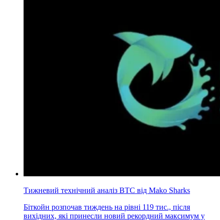
Тижневий технічний аналіз BTC від Mako Sharks
Біткойн розпочав тиждень на рівні 119 тис., після
вихідних, які принесли новий рекордний максимум у