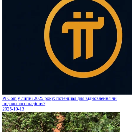
Pi Coin у липні 2025 року: потенціал для відновлення чи
подальшого падіння?
2025-10-13