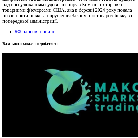
над врегулюванням судового спору з Комісією з торгівлі
товарними ф'ючерсами США, яка в березні 2024 року подала
позов проти біржі за порушення Закону про товарну біржу за
попередньої адміністрації.
#Фінансові новини
Вам також може сподобатися: