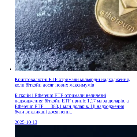
Криптовалютні ETF отримали мільярдні надходження,
коли біткойн досяг нових максимумів
Біткойн і Ethereum ETF отримали величезні
надходження: біткойн ETF приніс 1,17 млрд доларів, а
Ethereum ETF — 383,1 млн доларів. Ці надходження
були викликані досягненн..
2025-10-13