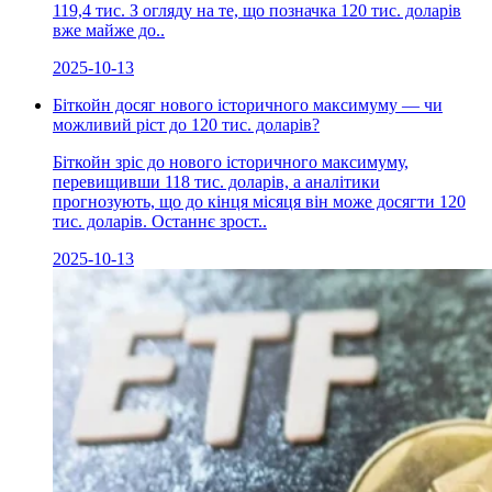
119,4 тис. З огляду на те, що позначка 120 тис. доларів
вже майже до..
2025-10-13
Біткойн досяг нового історичного максимуму — чи
можливий ріст до 120 тис. доларів?
Біткойн зріс до нового історичного максимуму,
перевищивши 118 тис. доларів, а аналітики
прогнозують, що до кінця місяця він може досягти 120
тис. доларів. Останнє зрост..
2025-10-13