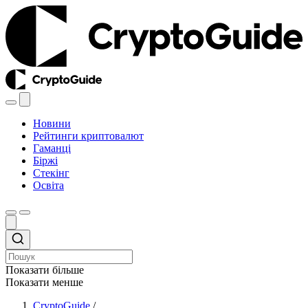
Новини
Рейтинги криптовалют
Гаманці
Біржі
Стекінг
Освіта
Показати більше
Показати менше
CryptoGuide
/