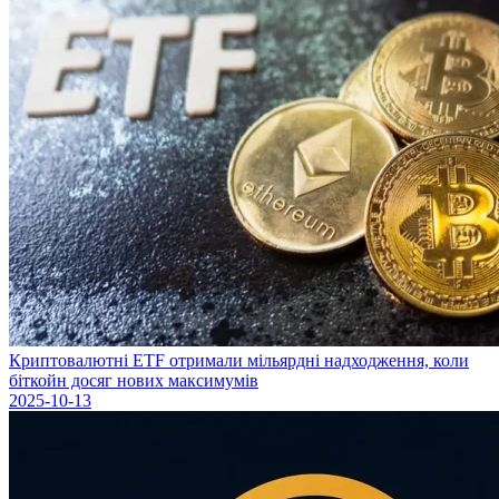
Криптовалютні ETF отримали мільярдні надходження, коли
біткойн досяг нових максимумів
2025-10-13