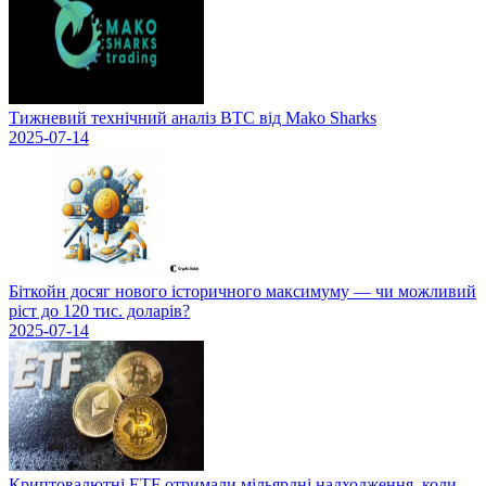
Тижневий технічний аналіз BTC від Mako Sharks
2025-07-14
Біткойн досяг нового історичного максимуму — чи можливий
ріст до 120 тис. доларів?
2025-07-14
Криптовалютні ETF отримали мільярдні надходження, коли