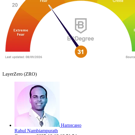
LayerZero (ZRO)
Написано
Rahul Nambiampurath