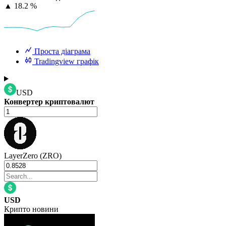
▲
18.2 %
Проста діаграма
Tradingview графік
USD
Конвертер криптовалют
LayerZero (ZRO)
USD
Крипто новини