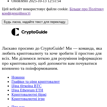
Оновлено
2025-10-13 12:51:54
Цей вебсайт використовує файли cookie.
Більше про Політику
конфіденційності
Будь ласка, надайте текст для перекладу.
Ласкаво просимо до CryptoGuide! Ми — команда, яка
любить криптовалюту та хоче зробити її простою для
всіх. Ми ділимося легкою для розуміння інформацією
про криптовалюту, щоб допомогти вам почуватися
впевнено та поінформованим.
Новини
Графіки та ціни криптовалют
Ціна біткоїна BTC
Ціна Ethereum ETH
Криптовалютні біржі
Криптовалютні ігри
Про нас