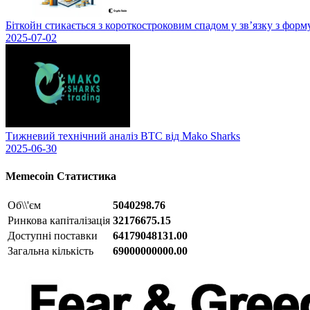
Біткойн стикається з короткостроковим спадом у зв’язку з фор
2025-07-02
Тижневий технічний аналіз BTC від Mako Sharks
2025-06-30
Memecoin
Статистика
Об\\'єм
5040298.76
Ринкова капіталізація
32176675.15
Доступні поставки
64179048131.00
Загальна кількість
69000000000.00