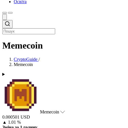
Освіта
Memecoin
CryptoGuide
/
Memecoin
Memecoin
0.000501 USD
▲
1.01 %
Зміна за 1 годину