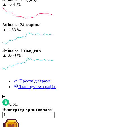
▲
1.01 %
Зміна за 24 години
▲
1.33 %
Зміна за 1 тиждень
▲
2.09 %
Проста діаграма
Tradingview графік
USD
Конвертер криптовалют