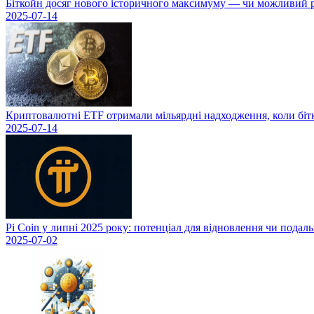
Біткойн досяг нового історичного максимуму — чи можливий рі
2025-07-14
Криптовалютні ETF отримали мільярдні надходження, коли біт
2025-07-14
Pi Coin у липні 2025 року: потенціал для відновлення чи подал
2025-07-02