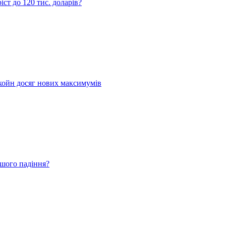
ст до 120 тис. доларів?
койн досяг нових максимумів
ьшого падіння?