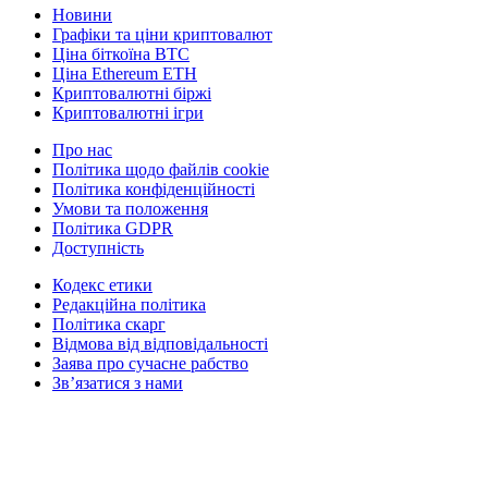
Новини
Графіки та ціни криптовалют
Ціна біткоїна BTC
Ціна Ethereum ETH
Криптовалютні біржі
Криптовалютні ігри
Про нас
Політика щодо файлів cookie
Політика конфіденційності
Умови та положення
Політика GDPR
Доступність
Кодекс етики
Редакційна політика
Політика скарг
Відмова від відповідальності
Заява про сучасне рабство
Зв’язатися з нами