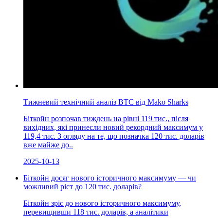
Тижневий технічний аналіз BTC від Mako Sharks
Біткойн розпочав тиждень на рівні 119 тис., після
вихідних, які принесли новий рекордний максимум у
119,4 тис. З огляду на те, що позначка 120 тис. доларів
вже майже до..
2025-10-13
Біткойн досяг нового історичного максимуму — чи
можливий ріст до 120 тис. доларів?
Біткойн зріс до нового історичного максимуму,
перевищивши 118 тис. доларів, а аналітики