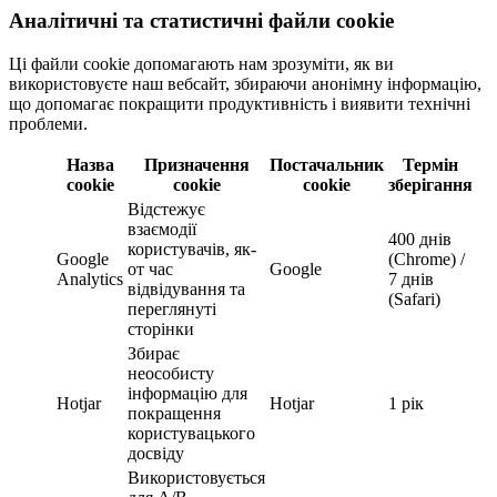
Аналітичні та статистичні файли cookie
Ці файли cookie допомагають нам зрозуміти, як ви
використовуєте наш вебсайт, збираючи анонімну інформацію,
що допомагає покращити продуктивність і виявити технічні
проблеми.
Назва
Призначення
Постачальник
Термін
cookie
cookie
cookie
зберігання
Відстежує
взаємодії
400 днів
користувачів, як-
Google
(Chrome) /
от час
Google
Analytics
7 днів
відвідування та
(Safari)
переглянуті
сторінки
Збирає
неособисту
інформацію для
Hotjar
Hotjar
1 рік
покращення
користувацького
досвіду
Використовується