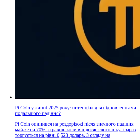
Pi Coin у липні 2025 року: потенціал для відновлення чи
подальшого падіння?
Pi Coin опинився на роздоріжжі після значного падіння
майже на 70% з травня, коли він досяг свого піку, і зараз
торгується на рівні 0,523 долара. З огляду на