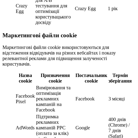
для A/B
Crazy
тестування для
Crazy Egg
1 рік
Egg
оптимізації
користувацького
досвіду
Маркетингові файли cookie
Маркетингові файли cookie використовуються для
відстеження відвідувачів на різних вебсайтах і показу
релевантної реклами для підвищення залученості
користувачів.
Назва
Призначення
Постачальник
Термін
cookie
cookie
cookie
зберігання
Вимірювання та
оптимізація
Facebook
рекламних
Facebook
3 місяці
Pixel
кампаній на
Facebook
Підтримка
400 днів
рекламних
(Chrome) /
AdWords
кампаній PPC
Google
7 днів
(оплата за клік)
(Safari)