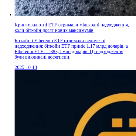
Криптовалютні ETF отримали мільярдні надходження,
коли біткойн досяг нових максимумів
Біткойн і Ethereum ETF отримали величезні
надходження: біткойн ETF приніс 1,17 млрд доларів, а
Ethereum ETF — 383,1 млн доларів. Ці надходження
були викликані досягненн..
2025-10-13