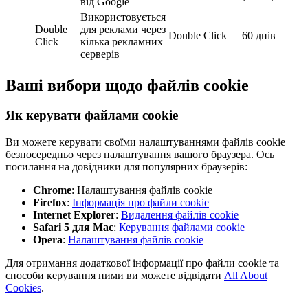
від Google
Використовується
Double
для реклами через
Double Click
60 днів
Click
кілька рекламних
серверів
Ваші вибори щодо файлів cookie
Як керувати файлами cookie
Ви можете керувати своїми налаштуваннями файлів cookie
безпосередньо через налаштування вашого браузера. Ось
посилання на довідники для популярних браузерів:
Chrome
:
Налаштування файлів cookie
Firefox
:
Інформація про файли cookie
Internet Explorer
:
Видалення файлів cookie
Safari 5 для Mac
:
Керування файлами cookie
Opera
:
Налаштування файлів cookie
Для отримання додаткової інформації про файли cookie та
способи керування ними ви можете відвідати
All About
Cookies
.