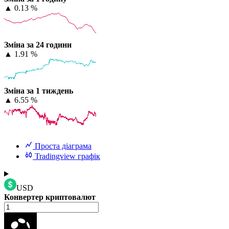
▲
0.13 %
Зміна за 24 години
▲
1.91 %
Зміна за 1 тиждень
▲
6.55 %
Проста діаграма
Tradingview графік
USD
Конвертер криптовалют