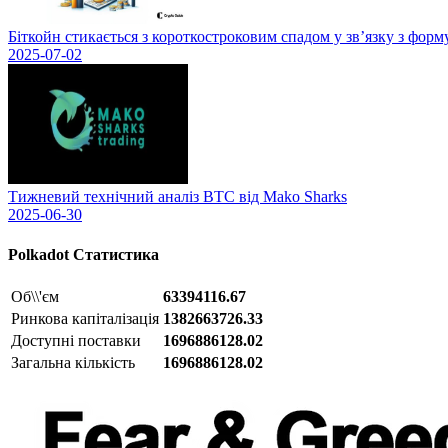
Біткойн стикається з короткостроковим спадом у зв’язку з фор
2025-07-02
Тижневий технічний аналіз BTC від Mako Sharks
2025-06-30
Polkadot
Статистика
Об\\'єм
63394116.67
Ринкова капіталізація
1382663726.33
Доступні поставки
1696886128.02
Загальна кількість
1696886128.02