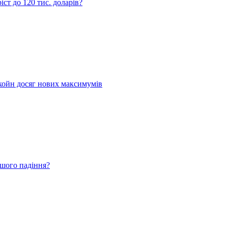
ст до 120 тис. доларів?
койн досяг нових максимумів
ьшого падіння?