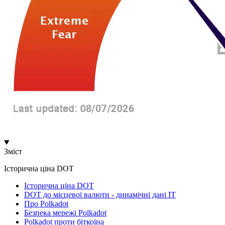
Зміст
Історична ціна DOT
Історична ціна DOT
DOT до місцевої валюти - динамічні дані ІТ
Про Polkadot
Безпека мережі Polkadot
Polkadot проти біткоїна