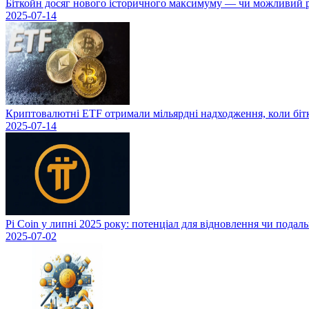
Біткойн досяг нового історичного максимуму — чи можливий рі
2025-07-14
Криптовалютні ETF отримали мільярдні надходження, коли біт
2025-07-14
Pi Coin у липні 2025 року: потенціал для відновлення чи подал
2025-07-02