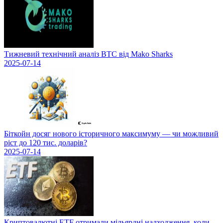
Тижневий технічний аналіз BTC від Mako Sharks
2025-07-14
Біткойн досяг нового історичного максимуму — чи можливий
ріст до 120 тис. доларів?
2025-07-14
Криптовалютні ETF отримали мільярдні надходження, коли