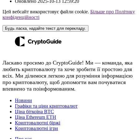
Оновлено
2025-10-13 12:59:20
Цей вебсайт використовує файли cookie.
Більше про Політику
конфіденційності
Будь ласка, надайте текст для перекладу.
Ласкаво просимо до CryptoGuide! Ми — команда, яка
любить криптовалюту та хоче зробити її простою для
всіх. Ми ділимося легкою для розуміння інформацією
про криптовалюту, щоб допомогти вам почуватися
впевнено та поінформованим.
Новини
Графіки та ціни криптовалют
Ціна біткоїна BTC
Ціна Ethereum ETH
Криптовалютні біржі
Криптовалютні ігри
Про нас