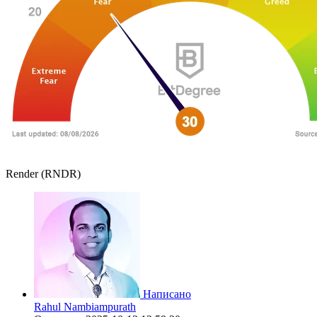
Render (RNDR)
Написано
Rahul Nambiampurath