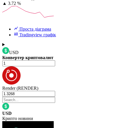
▲
3.72 %
Проста діаграма
Tradingview графік
USD
Конвертер криптовалют
Render (RENDER)
USD
Крипто новини