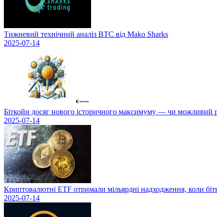
Тижневий технічний аналіз BTC від Mako Sharks
2025-07-14
Біткойн досяг нового історичного максимуму — чи можливий рі
2025-07-14
Криптовалютні ETF отримали мільярдні надходження, коли біт
2025-07-14