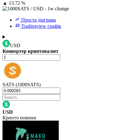
▲
13.72 %
Проста діаграма
Tradingview графік
USD
Конвертер криптовалют
SATS (1000SATS)
USD
Крипто новини