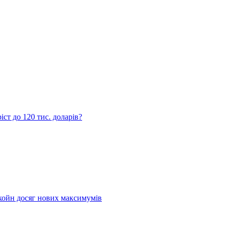
ст до 120 тис. доларів?
койн досяг нових максимумів