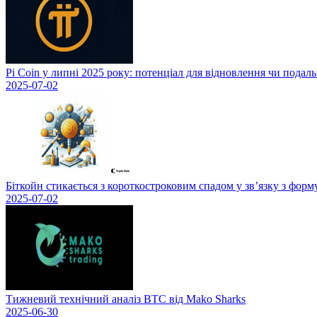
Pi Coin у липні 2025 року: потенціал для відновлення чи подал
2025-07-02
Біткойн стикається з короткостроковим спадом у зв’язку з фор
2025-07-02
Тижневий технічний аналіз BTC від Mako Sharks
2025-06-30