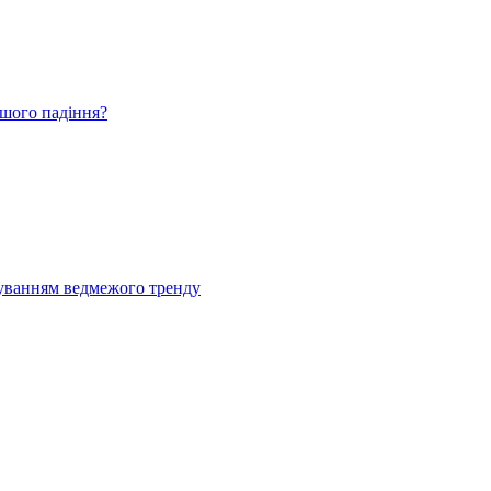
ьшого падіння?
муванням ведмежого тренду