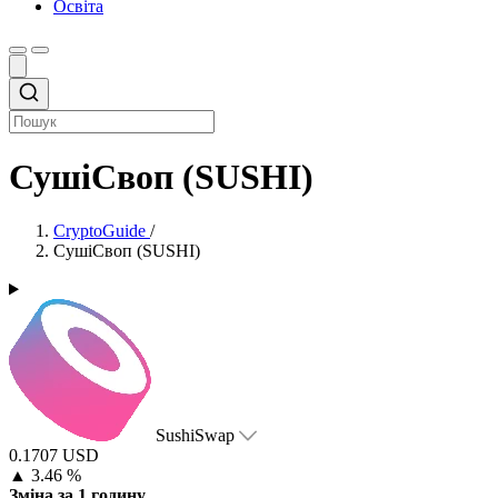
Освіта
СушіСвоп (SUSHI)
CryptoGuide
/
СушіСвоп (SUSHI)
SushiSwap
0.1707 USD
▲
3.46 %
Зміна за 1 годину