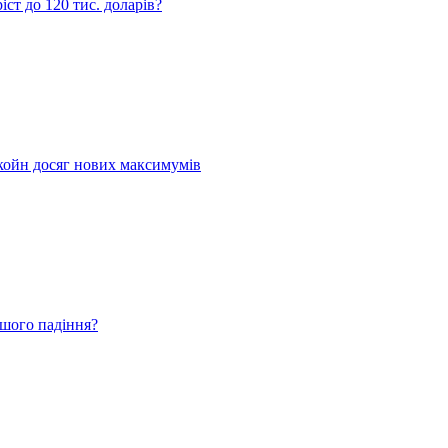
ст до 120 тис. доларів?
койн досяг нових максимумів
ьшого падіння?