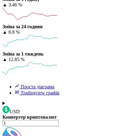
▲
3.46 %
Зміна за 24 години
▲
8.8 %
Зміна за 1 тиждень
▲
12.85 %
Проста діаграма
Tradingview графік
USD
Конвертер криптовалют