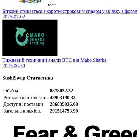
Біткойн стикається з короткостроковим спадом у зв’язку з фор
2025-07-02
Тижневий технічний аналіз BTC від Mako Sharks
2025-06-30
SushiSwap
Статистика
Об\\'єм
8878052.32
Ринкова капіталізація
48963190.33
Доступні поставки
286835036.08
Загальна кількість
291514753.90