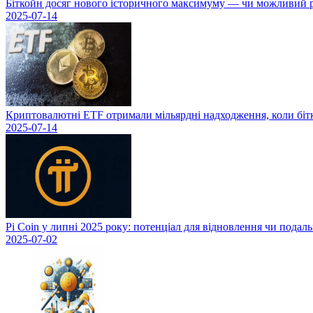
Біткойн досяг нового історичного максимуму — чи можливий рі
2025-07-14
Криптовалютні ETF отримали мільярдні надходження, коли біт
2025-07-14
Pi Coin у липні 2025 року: потенціал для відновлення чи подал
2025-07-02