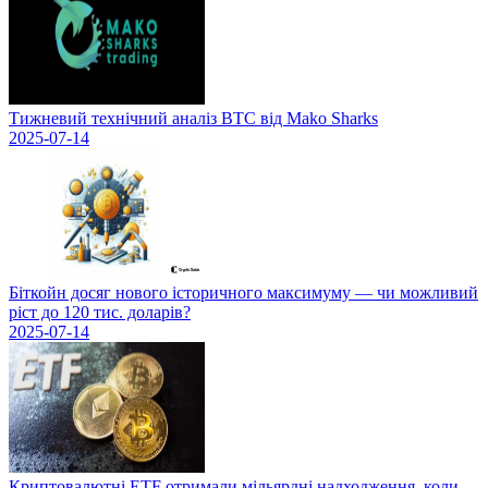
Тижневий технічний аналіз BTC від Mako Sharks
2025-07-14
Біткойн досяг нового історичного максимуму — чи можливий
ріст до 120 тис. доларів?
2025-07-14
Криптовалютні ETF отримали мільярдні надходження, коли