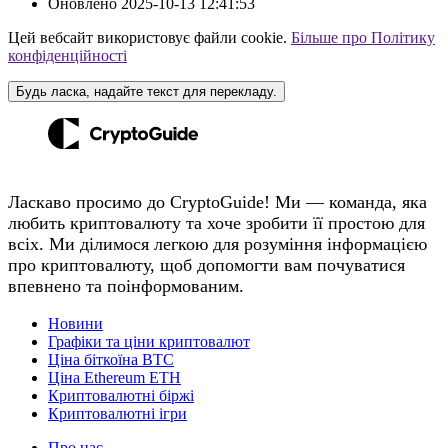
Оновлено
2025-10-13 12:41:53
Цей вебсайт використовує файли cookie.
Більше про Політику
конфіденційності
Будь ласка, надайте текст для перекладу.
Ласкаво просимо до CryptoGuide! Ми — команда, яка
любить криптовалюту та хоче зробити її простою для
всіх. Ми ділимося легкою для розуміння інформацією
про криптовалюту, щоб допомогти вам почуватися
впевнено та поінформованим.
Новини
Графіки та ціни криптовалют
Ціна біткоїна BTC
Ціна Ethereum ETH
Криптовалютні біржі
Криптовалютні ігри
Про нас