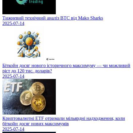
Тижневий технічний аналіз BTC від Mako Sharks
2025-07-14
Біткойн досяг нового історичного максимуму — чи можливий
ріст до 120 тис. доларів?
2025-07-14
Криптовалютні ETF отримали мільярдні надходження, коли
біткойн досяг нових максимумів
2025-07-14