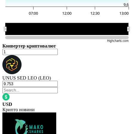
9,6
07:00
12:00
12:30
13:00
07:00
07:00
12:00
12:00
Highcharts.com
Конвертер криптовалют
UNUS SED LEO (LEO)
USD
Крипто новини