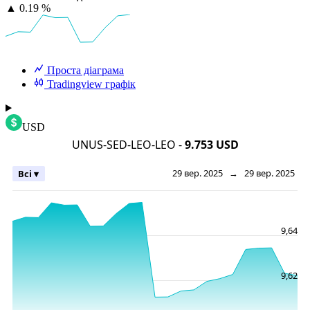
▲
0.19 %
Проста діаграма
Tradingview графік
USD
UNUS-SED-LEO-LEO -
9.753 USD
29 вер. 2025
→
29 вер. 2025
Всі ▾
9,64
9,62