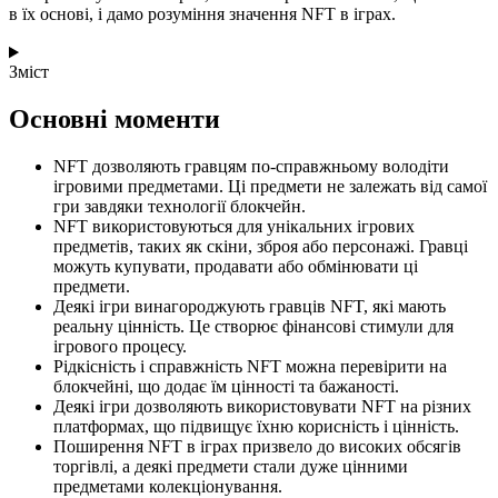
в їх основі, і дамо розуміння значення NFT в іграх.
Зміст
Основні моменти
NFT дозволяють гравцям по-справжньому володіти
ігровими предметами. Ці предмети не залежать від самої
гри завдяки технології блокчейн.
NFT використовуються для унікальних ігрових
предметів, таких як скіни, зброя або персонажі. Гравці
можуть купувати, продавати або обмінювати ці
предмети.
Деякі ігри винагороджують гравців NFT, які мають
реальну цінність. Це створює фінансові стимули для
ігрового процесу.
Рідкісність і справжність NFT можна перевірити на
блокчейні, що додає їм цінності та бажаності.
Деякі ігри дозволяють використовувати NFT на різних
платформах, що підвищує їхню корисність і цінність.
Поширення NFT в іграх призвело до високих обсягів
торгівлі, а деякі предмети стали дуже цінними
предметами колекціонування.