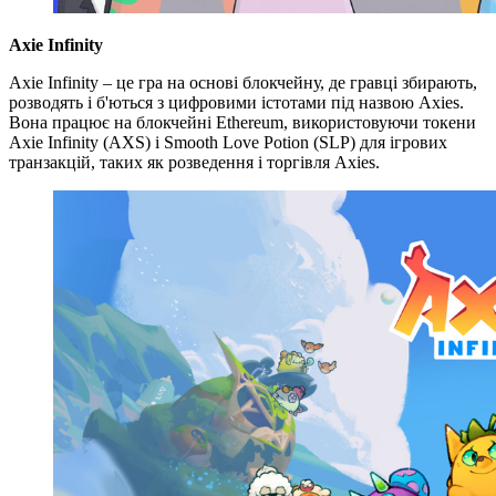
Axie Infinity
Axie Infinity – це гра на основі блокчейну, де гравці збирають,
розводять і б'ються з цифровими істотами під назвою Axies.
Вона працює на блокчейні Ethereum, використовуючи токени
Axie Infinity (AXS) і Smooth Love Potion (SLP) для ігрових
транзакцій, таких як розведення і торгівля Axies.