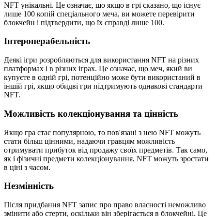
NFT унікальні. Це означає, що якщо в грі сказано, що існує
лише 100 копій спеціального меча, ви можете перевірити
блокчейн і підтвердити, що їх справді лише 100.
Інтероперабельність
Деякі ігри розробляються для використання NFT на різних
платформах і в різних іграх. Це означає, що меч, який ви
купуєте в одній грі, потенційно може бути використаний в
іншій грі, якщо обидві гри підтримують однакові стандарти
NFT.
Можливість колекціонування та цінність
Якщо гра стає популярною, то пов'язані з нею NFT можуть
стати більш цінними, надаючи гравцям можливість
отримувати прибуток від продажу своїх предметів. Так само,
як і фізичні предмети колекціонування, NFT можуть зростати
в ціні з часом.
Незмінність
Після придбання NFT запис про право власності неможливо
змінити або стерти, оскільки він зберігається в блокчейні. Це