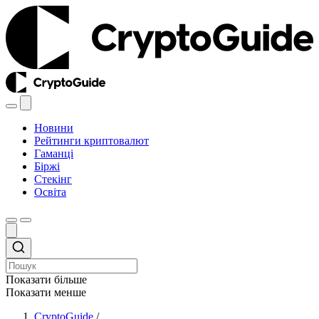
Новини
Рейтинги криптовалют
Гаманці
Біржі
Стекінг
Освіта
Показати більше
Показати менше
CryptoGuide
/