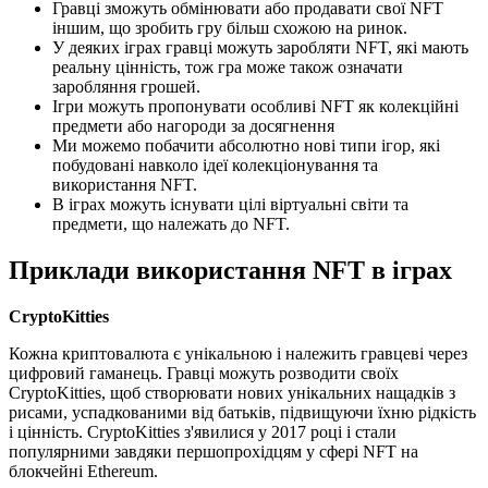
Гравці зможуть обмінювати або продавати свої NFT
іншим, що зробить гру більш схожою на ринок.
У деяких іграх гравці можуть заробляти NFT, які мають
реальну цінність, тож гра може також означати
заробляння грошей.
Ігри можуть пропонувати особливі NFT як колекційні
предмети або нагороди за досягнення
Ми можемо побачити абсолютно нові типи ігор, які
побудовані навколо ідеї колекціонування та
використання NFT.
В іграх можуть існувати цілі віртуальні світи та
предмети, що належать до NFT.
Приклади використання NFT в іграх
CryptoKitties
Кожна криптовалюта є унікальною і належить гравцеві через
цифровий гаманець. Гравці можуть розводити своїх
CryptoKitties, щоб створювати нових унікальних нащадків з
рисами, успадкованими від батьків, підвищуючи їхню рідкість
і цінність. CryptoKitties з'явилися у 2017 році і стали
популярними завдяки першопрохідцям у сфері NFT на
блокчейні Ethereum.