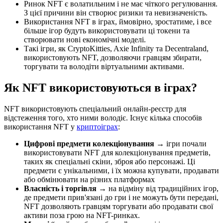
Ринок NFT є волатильним і не має чіткого регулювання.
З цієї причини він створює ризики та невизначеність.
Використання NFT в іграх, ймовірно, зростатиме, і все
більше ігор будуть використовувати ці токени та
створювати нові економічні моделі.
Такі ігри, як CryptoKitties, Axie Infinity та Decentraland,
використовують NFT, дозволяючи гравцям збирати,
торгувати та володіти віртуальними активами.
Як NFT використовуються в іграх?
NFT використовують спеціальний онлайн-реєстр для
відстеження того, хто ними володіє. Існує кілька способів
використання NFT у
криптоіграх
:
Цифрові предмети колекціонування →
ігри почали
використовувати NFT для колекціонування предметів,
таких як спеціальні скіни, зброя або персонажі. Ці
предмети є унікальними, і їх можна купувати, продавати
або обмінювати на різних платформах
Власність і торгівля →
на відміну від традиційних ігор,
де предмети прив'язані до гри і не можуть бути передані,
NFT дозволяють гравцям торгувати або продавати свої
активи поза грою на NFT-ринках.