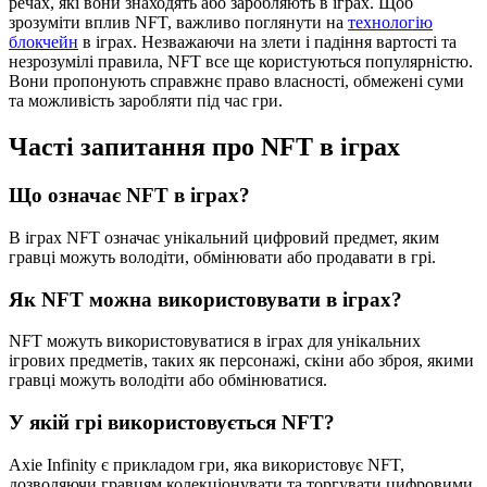
речах, які вони знаходять або заробляють в іграх. Щоб
зрозуміти вплив NFT, важливо поглянути на
технологію
блокчейн
в іграх. Незважаючи на злети і падіння вартості та
незрозумілі правила, NFT все ще користуються популярністю.
Вони пропонують справжнє право власності, обмежені суми
та можливість заробляти під час гри.
Часті запитання про NFT в іграх
Що означає NFT в іграх?
В іграх NFT означає унікальний цифровий предмет, яким
гравці можуть володіти, обмінювати або продавати в грі.
Як NFT можна використовувати в іграх?
NFT можуть використовуватися в іграх для унікальних
ігрових предметів, таких як персонажі, скіни або зброя, якими
гравці можуть володіти або обмінюватися.
У якій грі використовується NFT?
Axie Infinity є прикладом гри, яка використовує NFT,
дозволяючи гравцям колекціонувати та торгувати цифровими