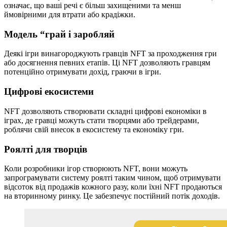
означає, що ваші речі є більш захищеними та менш
ймовірними для втрати або крадіжки.
Модель “грай і заробляй
Деякі ігри винагороджують гравців NFT за проходження гри
або досягнення певних етапів. Ці NFT дозволяють гравцям
потенційно отримувати дохід, граючи в ігри.
Цифрові екосистеми
NFT дозволяють створювати складні цифрові економіки в
іграх, де гравці можуть стати творцями або трейдерами,
роблячи свій внесок в екосистему та економіку гри.
Роялті для творців
Коли розробники ігор створюють NFT, вони можуть
запрограмувати систему роялті таким чином, щоб отримувати
відсоток від продажів кожного разу, коли їхні NFT продаються
на вторинному ринку. Це забезпечує постійний потік доходів.