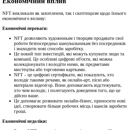
Економічний вплив
NFT викликали як захоплення, так і скептицизм щодо їхнього
економічного впливу:
Економічні переваги:
NFT дозволяють художникам і творцям продавати свої
роботи безпосередньо шанувальникам без посередників
і знаходити нові способи заробітку.
Це новий тип інвестицій, які можуть купувати люди та
компанії. Це особливі цифрові об'єкти, які можна
колекціонувати і володіти ними, як предметами
мистецтва або торговими картками.
NFT – це цифрові сертифікати, які показують, хто
володіє такими речами, як онлайн-арт, пісні або
матеріали відеоігор. Вони допомагають відстежувати,
хто чим володіє, і полегшують доведення того, що це
дійсно ваше.
Це допомагає розвивати онлайн-бізнес, приносити нові
ідеї, створювати більше робочих місць і шансів заробити
гроші.
Економічні недоліки: