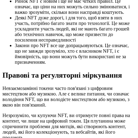
Ринок NFT є новим і ще не має чітких правил. Це
означає, що ціни на них можуть сильно змінюватися, і
важко зрозуміти, скільки вони насправді коштують.
Деякі NFT дуже дорогі, і для того, щоб взяти в них
участь, потрібно багато знати про технології. Це може
ускладнити участь людей, які не мають багато грошей
або технічних навичок, що може призвести до
посилення несправедливості
Закони про NFT все ще допрацьовуються. Це означає,
що не завжди зрозуміло, хто є власником NFT, і є
ймовірність, що вони можуть бути використані не за
призначенням.
Правові та регуляторні міркування
Невзаємозамінні токени часто пов'язані з цифровим
мистецтвом або музикою. Але є велике питання, чи означає
володіння NFT, що ви володієте мистецтвом або музикою, з
якою він пов'язаний.
Незрозуміло, чи купуючи NFT, ви отримуєте повні права на
контент, чи лише на цифровий токен. Ця плутанина може
спричинити проблеми для митців, які створюють контент,
людей, які його колекціонують, та вебсайтів, які його
продають.