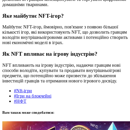
домашніми тваринами.
Яке майбутнє NFT-ігор?
Майбутнє NFT-ігор, ймовірно, пов'язане з появою більшої
кількості ігор, які використовують NFT, що дозволить гравцям
володіти внутрішньоігровими активами і потенційно створить
нові економічні моделі в іграх.
Як NFT впливає на ігрову індустрію?
NFT впливають на ігрову індустрію, надаючи гравцям нові
способи володіти, купувати та продавати внутрішньоігрові
предмети, що потенційно може призвести до збільшення
інвестицій гравців та отримання нового ігрового досвіду.
#Nft-ігри
#Ігри на блокчейні
#НФТ
Вам також може сподобатися: