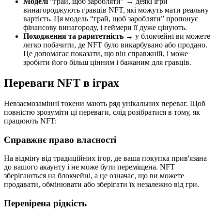
Моделі
“грай, щоб заробляти” → деякі ігри
винагороджують гравців NFT, які можуть мати реальну
вартість. Ця модель “грай, щоб заробляти” пропонує
фінансову винагороду, і геймери її дуже цінують.
Походження та раритетність →
у блокчейні ви можете
легко побачити, де NFT було викарбувано або продано.
Це допомагає показати, що він справжній, і може
зробити його більш цінним і бажаним для гравців.
Переваги NFT в іграх
Невзаємозамінні токени мають ряд унікальних переваг. Щоб
повністю зрозуміти ці переваги, слід розібратися в тому, як
працюють NFT:
Справжнє право власності
На відміну від традиційних ігор, де ваша покупка прив'язана
до вашого акаунту і не може бути переміщена. NFT
зберігаються на блокчейні, а це означає, що ви можете
продавати, обмінювати або зберігати їх незалежно від гри.
Перевірена рідкість