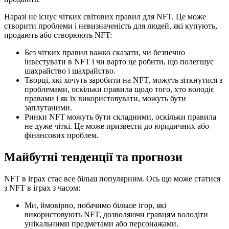
Наразі не існує чітких світових правил для NFT. Це може
створити проблеми і невизначеність для людей, які купують,
продають або створюють NFT:
Без чітких правил важко сказати, чи безпечно
інвестувати в NFT і чи варто це робити, що полегшує
шахрайство і шахрайство.
Творці, які хочуть заробити на NFT, можуть зіткнутися з
проблемами, оскільки правила щодо того, хто володіє
правами і як їх використовувати, можуть бути
заплутаними.
Ринки NFT можуть бути складними, оскільки правила
не дуже чіткі. Це може призвести до юридичних або
фінансових проблем.
Майбутні тенденції та прогнози
NFT в іграх стає все більш популярним. Ось що може статися
з NFT в іграх з часом:
Ми, ймовірно, побачимо більше ігор, які
використовують NFT, дозволяючи гравцям володіти
унікальними предметами або персонажами.