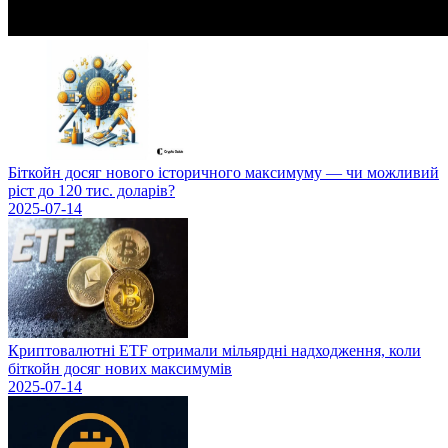
Біткойн досяг нового історичного максимуму — чи можливий
ріст до 120 тис. доларів?
2025-07-14
Криптовалютні ETF отримали мільярдні надходження, коли
біткойн досяг нових максимумів
2025-07-14