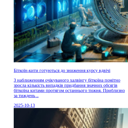
Біткоїн-кити готуються до зниження курсу вдвічі
З наближенням очікуваного халвінгу біткоїна помітно
зросла кількість випадків придбання значних обсягів
біткоїна китами протягом останнього тижня. Приблизно
за тиждень ..
2025-10-13