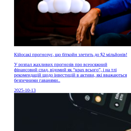
Кійосакі прогнозує, що біткойн злетить до $2 мільйонів!
У розпал жахливих прогнозів про всеосяжний
фінансовий спад, відомий як “крах всього”, і на тлі
рекомендацій щодо інвестицій в активи, які вважаються
безпечними гаванями..
2025-10-13