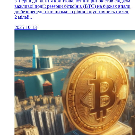
У перші дні квітня криптовалютний ринок став свідком
важливої події: резерви біткоїнів (BTC) на біржах впали
до безпрецедентно низького рівня, опустившись нижче
2 мільй..
2025-10-13