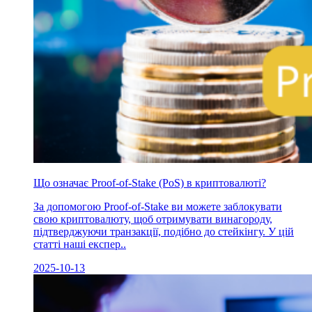
Що означає Proof-of-Stake (PoS) в криптовалюті?
За допомогою Proof-of-Stake ви можете заблокувати
свою криптовалюту, щоб отримувати винагороду,
підтверджуючи транзакції, подібно до стейкінгу. У цій
статті наші експер..
2025-10-13