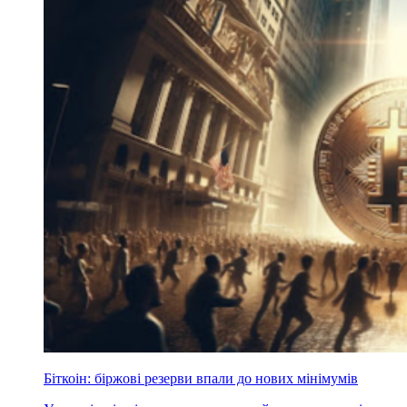
Біткоін: біржові резерви впали до нових мінімумів