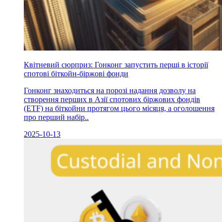
Квітневий сюрприз: Гонконг запустить перші в історії
спотові біткойн-біржові фонди
Гонконг знаходиться на порозі надання дозволу на
створення перших в Азії спотових біржових фондів
(ETF) на біткойни протягом цього місяця, а оголошення
про перший набір..
2025-10-13