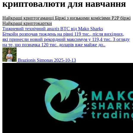
криптовалюти для навчання
Найкращі криптогаманці
Біржі з низькими комісіями
P2P біржі
Найкращі криптокартки
Тижневий технічний аналіз BTC від Mako Sharks
Біткойн розпочав тиждень на рівні 119 тис., після вихідних,
які принесли новий рекордний максимум у 119,4 тис. З огляду
на те, що позначка 120 тис. доларів вже майже до..
Brazionis Simonas
2025-10-13