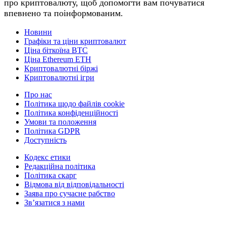
про криптовалюту, щоб допомогти вам почуватися
впевнено та поінформованим.
Новини
Графіки та ціни криптовалют
Ціна біткоїна BTC
Ціна Ethereum ETH
Криптовалютні біржі
Криптовалютні ігри
Про нас
Політика щодо файлів cookie
Політика конфіденційності
Умови та положення
Політика GDPR
Доступність
Кодекс етики
Редакційна політика
Політика скарг
Відмова від відповідальності
Заява про сучасне рабство
Зв’язатися з нами