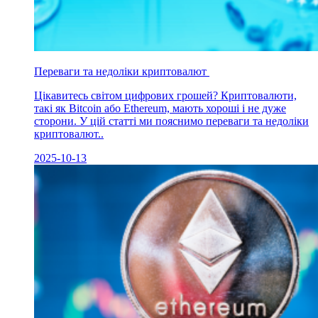
Переваги та недоліки криптовалют
Цікавитесь світом цифрових грошей? Криптовалюти,
такі як Bitcoin або Ethereum, мають хороші і не дуже
сторони. У цій статті ми пояснимо переваги та недоліки
криптовалют..
2025-10-13