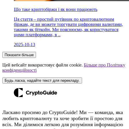
Що таке криптобіржи і як вони працюють
Ця стаття – простий путівник по криптовалютним
біржам, де ви можете торгувати цифровими валютами,
такими як біткойн. Ми пояснюємо, як користуватися
цими платформами, в ..
2025-10-13
Показати більше
Цей вебсайт використовує файли cookie.
Більше про Політику
конфіденційності
Будь ласка, надайте текст для перекладу.
Ласкаво просимо до CryptoGuide! Ми — команда, яка
любить криптовалюту та хоче зробити її простою для
всіх. Ми ділимося легкою для розуміння інформацією