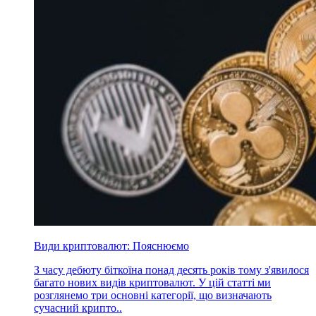
Види криптовалют: Пояснюємо
З часу дебюту біткоїна понад десять років тому з'явилося
багато нових видів криптовалют. У цій статті ми
розглянемо три основні категорії, що визначають
сучасний крипто..