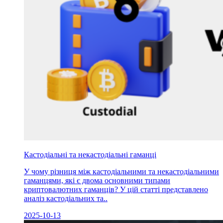
Кастодіальні та некастодіальні гаманці
У чому різниця між кастодіальними та некастодіальними
гаманцями, які є двома основними типами
криптовалютних гаманців? У цій статті представлено
аналіз кастодіальних та..
2025-10-13