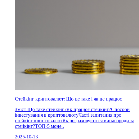
Стейкінг криптовалют: Що це таке і як це працює
Зміст Що таке стейкінг?Як працює стейкінг?Способи
інвестування в криптовалютуЧасті запитання про
стейкінг криптовалютЯк розраховуються винагороди за
стейкінг?ТОП-5 моне..
2025-10-13