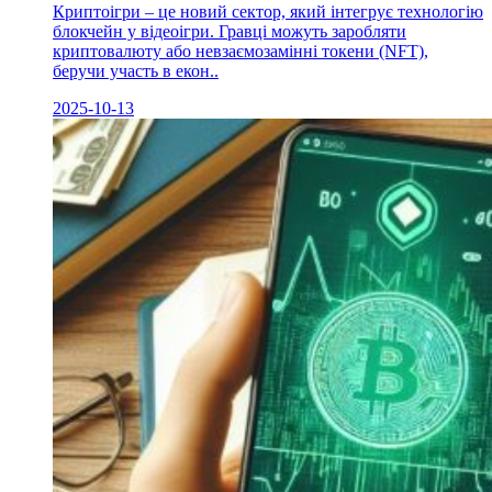
Криптоігри – це новий сектор, який інтегрує технологію
блокчейн у відеоігри. Гравці можуть заробляти
криптовалюту або невзаємозамінні токени (NFT),
беручи участь в екон..
2025-10-13