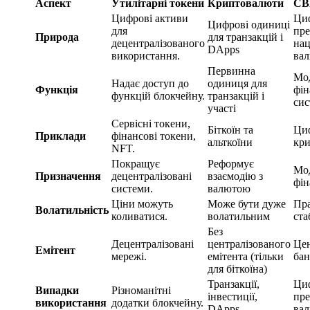
Аспект
Утилітарні токени
Криптовалюти
CB
Цифрові активи
Ци
Цифрові одиниці
для
пре
Природа
для транзакцій і
децентралізованого
нац
DApps
використання.
ва
Первинна
Мод
Надає доступ до
одиниця для
Функція
фін
функцій блокчейну.
транзакцій і
сис
участі
Сервісні токени,
Біткоїн та
Циф
Приклади
фінансові токени,
альткоїни
кр
NFT.
Покращує
Реформує
Мод
Призначення
децентралізовані
взаємодію з
фін
системи.
валютою
Ціни можуть
Може бути дуже
Пра
Волатильність
коливатися.
волатильним
ста
Без
Децентралізовані
централізованого
Це
Емітент
мережі.
емітента (тільки
бан
для біткоїна)
Транзакції,
Ци
Випадки
Різноманітні
інвестиції,
пре
використання
додатки блокчейну.
DApps
ва