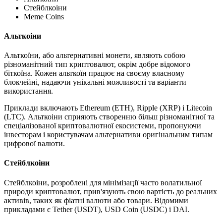
Стейблкоіни
Meme Coins
Альткоіни
Альткоїни, або альтернативні монети, являють собою
різноманітний тип криптовалют, окрім добре відомого
біткоїна. Кожен альткоїн працює на своєму власному
блокчейні, надаючи унікальні можливості та варіанти
використання.
Приклади включають Ethereum (ETH), Ripple (XRP) і Litecoin
(LTC). Альткоіни сприяють створенню більш різноманітної та
спеціалізованої криптовалютної екосистеми, пропонуючи
інвесторам і користувачам альтернативи оригінальним типам
цифрової валюти.
Стейблкоіни
Стейблкоіни, розроблені для мінімізації часто волатильної
природи криптовалют, прив'язують свою вартість до реальних
активів, таких як фіатні валюти або товари. Відомими
прикладами є Tether (USDT), USD Coin (USDC) і DAI.