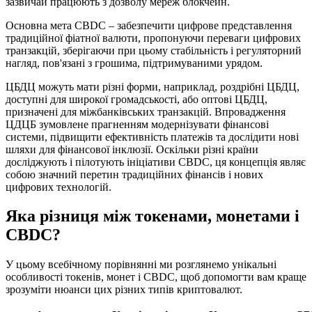
зазвичай працюють з дозволу мереж блокчейн.
Основна мета CBDC – забезпечити цифрове представлення
традиційної фіатної валюти, пропонуючи переваги цифрових
транзакцій, зберігаючи при цьому стабільність і регуляторний
нагляд, пов'язані з грошима, підтримуваними урядом.
ЦБДЦ можуть мати різні форми, наприклад, роздрібні ЦБДЦ,
доступні для широкої громадськості, або оптові ЦБДЦ,
призначені для міжбанківських транзакцій. Впровадження
ЦДЦБ зумовлене прагненням модернізувати фінансові
системи, підвищити ефективність платежів та дослідити нові
шляхи для фінансової інклюзії. Оскільки різні країни
досліджують і пілотують ініціативи CBDC, ця концепція являє
собою значний перетин традиційних фінансів і нових
цифрових технологій.
Яка різниця між токенами, монетами і
CBDC?
У цьому всебічному порівнянні ми розглянемо унікальні
особливості токенів, монет і CBDC, щоб допомогти вам краще
зрозуміти нюанси цих різних типів криптовалют.