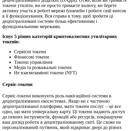
децентралізованих додатках (DApps). Отже, коли ви тримаєте
токени утиліти, ви не просто тримаєте валюту, ви берете
активну участь в роботі мережі блокчейн і робите свій внесок
в її функціонування. Вся справа в тому, щоб зробити ці
децентралізовані системи більш ефективними і
функціональними мережами.
Існує 5 різних категорій криптовалютних утилітарних
токенів:
Сервісні токени
Фінансові токени
Токени управління
Медіа та розважальні токени
Не взаємозамінні токени (NFT)
Сервіс-токени
Сервіс-токени виконують роль навігаційної системи в
децентралізованих екосистемах. Якщо ви є частиною
децентралізованої платформи, мати токени послуг – це все
одно, що мати універсальну карту. Ці токени надають доступ
до певних інструментів, функцій або ресурсів, покращуючи
ваш досвід роботи в децентралізованому світі. Це схоже на
персоналізований путівник, який відкриває двері до різних