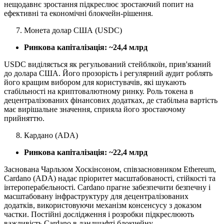
нещодавнє зростання підкреслює зростаючий попит на
ефективні та економічні блокчейн-рішення.
Монета долар США (USDC)
Ринкова капіталізація: ~24,4 млрд
USDC виділяється як регульований стейблкоїн, прив'язаний
до долара США. Його прозорість і регулярний аудит роблять
його кращим вибором для користувачів, які шукають
стабільності на криптовалютному ринку. Роль токена в
децентралізованих фінансових додатках, де стабільна вартість
має вирішальне значення, сприяла його зростаючому
прийняттю.
Кардано (ADA)
Ринкова капіталізація: ~22,4 млрд
Заснована Чарльзом Хоскінсоном, співзасновником Ethereum,
Cardano (ADA) надає пріоритет масштабованості, стійкості та
інтероперабельності. Cardano прагне забезпечити безпечну і
масштабовану інфраструктуру для децентралізованих
додатків, використовуючи механізм консенсусу з доказом
частки. Постійні дослідження і розробки підкреслюють
важливість Cardano в ландшафті блокчейну.