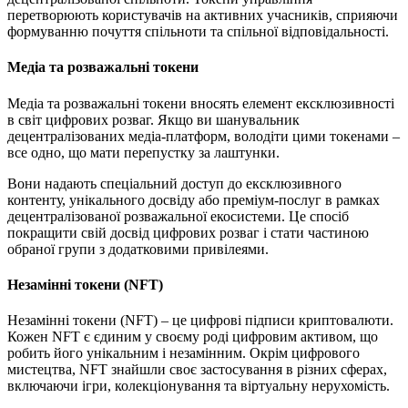
перетворюють користувачів на активних учасників, сприяючи
формуванню почуття спільноти та спільної відповідальності.
Медіа та розважальні токени
Медіа та розважальні токени вносять елемент ексклюзивності
в світ цифрових розваг. Якщо ви шанувальник
децентралізованих медіа-платформ, володіти цими токенами –
все одно, що мати перепустку за лаштунки.
Вони надають спеціальний доступ до ексклюзивного
контенту, унікального досвіду або преміум-послуг в рамках
децентралізованої розважальної екосистеми. Це спосіб
покращити свій досвід цифрових розваг і стати частиною
обраної групи з додатковими привілеями.
Незамінні токени (NFT)
Незамінні токени (NFT) – це цифрові підписи криптовалюти.
Кожен NFT є єдиним у своєму роді цифровим активом, що
робить його унікальним і незамінним. Окрім цифрового
мистецтва, NFT знайшли своє застосування в різних сферах,
включаючи ігри, колекціонування та віртуальну нерухомість.