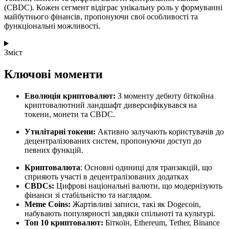
(CBDC). Кожен сегмент відіграє унікальну роль у формуванні
майбутнього фінансів, пропонуючи свої особливості та
функціональні можливості.
Зміст
Ключові моменти
Еволюція криптовалют:
З моменту дебюту біткойна
криптовалютний ландшафт диверсифікувався на
токени, монети та CBDC.
Утилітарні токени:
Активно залучають користувачів до
децентралізованих систем, пропонуючи доступ до
певних функцій.
Криптовалюта
: Основні одиниці для транзакцій, що
сприяють участі в децентралізованих додатках
CBDCs:
Цифрові національні валюти, що модернізують
фінанси зі стабільністю та наглядом.
Meme Coins:
Жартівливі записи, такі як Dogecoin,
набувають популярності завдяки спільноті та культурі.
Топ 10 криптовалют:
Біткоїн, Ethereum, Tether, Binance