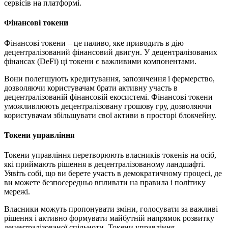
сервісів на платформі.
Фінансові токени
Фінансові токени – це паливо, яке приводить в дію
децентралізований фінансовий двигун. У децентралізованих
фінансах (DeFi) ці токени є важливими компонентами.
Вони полегшують кредитування, запозичення і фермерство,
дозволяючи користувачам брати активну участь в
децентралізованій фінансовій екосистемі. Фінансові токени
уможливлюють децентралізовану грошову гру, дозволяючи
користувачам збільшувати свої активи в просторі блокчейну.
Токени управління
Токени управління перетворюють власників токенів на осіб,
які приймають рішення в децентралізованому ландшафті.
Уявіть собі, що ви берете участь в демократичному процесі, де
ви можете безпосередньо впливати на правила і політику
мережі.
Власники можуть пропонувати зміни, голосувати за важливі
рішення і активно формувати майбутній напрямок розвитку
децентралізованої спільноти. Токени управління