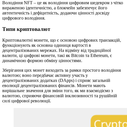
Володіння NFT – це як володіння цифровим шедевром з чітко
вираженою ідентичністю, а блокчейн забезпечує його
автентичність і дефіцитність, додаючи цінності досвіду
цифрового володіння.
Типи криптовалют
Криптовалютні монети, що є основою цифрових транзакцій,
функціонують як основна одиниця вартості в
децентралізованих мережах. На відміну від традиційної
валюти, ці цифрові монети, такі як Bitcoin та Ethereum, є
динамічною формою обміну цінностями.
Зберігання цих монет виходить за рамки простого володіння
валютою; воно передбачає активну участь у
децентралізованих додатках (DApps) і сприяє загальній
еволюції децентралізованих фінансів. Монети мають
вирішальне значення для зміни того, як ми взаємодіємо з
валютою, сприяючи фінансовій інклюзивності та рушійній
силі цифрової революції.