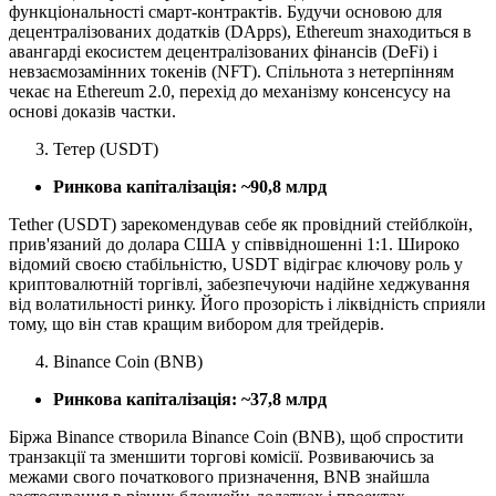
функціональності смарт-контрактів. Будучи основою для
децентралізованих додатків (DApps), Ethereum знаходиться в
авангарді екосистем децентралізованих фінансів (DeFi) і
невзаємозамінних токенів (NFT). Спільнота з нетерпінням
чекає на Ethereum 2.0, перехід до механізму консенсусу на
основі доказів частки.
Тетер (USDT)
Ринкова капіталізація: ~90,8 млрд
Tether (USDT) зарекомендував себе як провідний стейблкоїн,
прив'язаний до долара США у співвідношенні 1:1. Широко
відомий своєю стабільністю, USDT відіграє ключову роль у
криптовалютній торгівлі, забезпечуючи надійне хеджування
від волатильності ринку. Його прозорість і ліквідність сприяли
тому, що він став кращим вибором для трейдерів.
Binance Coin (BNB)
Ринкова капіталізація: ~37,8 млрд
Біржа Binance створила Binance Coin (BNB), щоб спростити
транзакції та зменшити торгові комісії. Розвиваючись за
межами свого початкового призначення, BNB знайшла