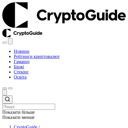
Новини
Рейтинги криптовалют
Гаманці
Біржі
Стекінг
Освіта
Показати більше
Показати менше
CryptoGuide
/