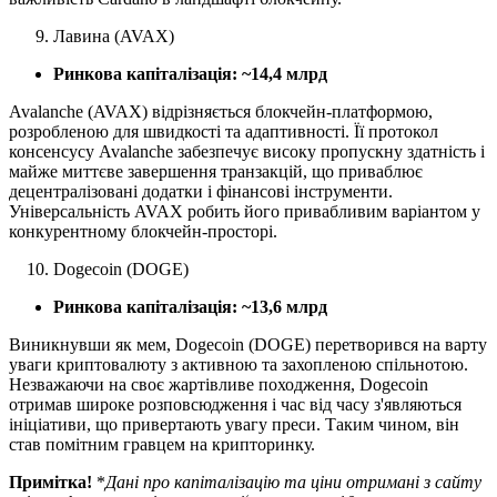
Лавина (AVAX)
Ринкова капіталізація: ~14,4 млрд
Avalanche (AVAX) відрізняється блокчейн-платформою,
розробленою для швидкості та адаптивності. Її протокол
консенсусу Avalanche забезпечує високу пропускну здатність і
майже миттєве завершення транзакцій, що приваблює
децентралізовані додатки і фінансові інструменти.
Універсальність AVAX робить його привабливим варіантом у
конкурентному блокчейн-просторі.
Dogecoin (DOGE)
Ринкова капіталізація: ~13,6 млрд
Виникнувши як мем, Dogecoin (DOGE) перетворився на варту
уваги криптовалюту з активною та захопленою спільнотою.
Незважаючи на своє жартівливе походження, Dogecoin
отримав широке розповсюдження і час від часу з'являються
ініціативи, що привертають увагу преси. Таким чином, він
став помітним гравцем на крипторинку.
Примітка!
*
Дані про капіталізацію та ціни отримані з сайту