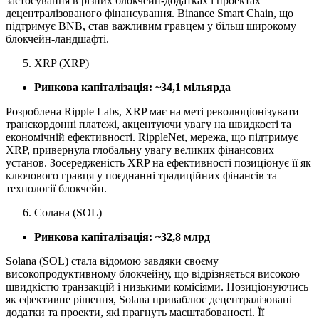
застосування в різних блокчейн-додатках і проектах
децентралізованого фінансування. Binance Smart Chain, що
підтримує BNB, став важливим гравцем у більш широкому
блокчейн-ландшафті.
XRP (XRP)
Ринкова капіталізація: ~34,1
мільярда
Розроблена Ripple Labs, XRP має на меті революціонізувати
транскордонні платежі, акцентуючи увагу на швидкості та
економічній ефективності. RippleNet, мережа, що підтримує
XRP, привернула глобальну увагу великих фінансових
установ. Зосередженість XRP на ефективності позиціонує її як
ключового гравця у поєднанні традиційних фінансів та
технології блокчейн.
Солана (SOL)
Ринкова капіталізація: ~32,8 млрд
Solana (SOL) стала відомою завдяки своєму
високопродуктивному блокчейну, що відрізняється високою
швидкістю транзакцій і низькими комісіями. Позиціонуючись
як ефективне рішення, Solana приваблює децентралізовані
додатки та проекти, які прагнуть масштабованості. Її