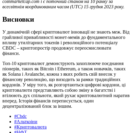
coinmarketcap.com і є поточний станом на 10 ранку за
всесвітнім координованим часом (UTC) 15 грудня 2023 року.
Висновки
У динамічній сфері криптовалют інновації не знають меж. Від
грайливої привабливості монет-мемів до фундаментального
впливу утилітарних токенів і революційного потенціалу
CBDC – криптопростір продовжує переосмислювати
фінанси.
Топ-10 криптовалют демонструють захоплююче поєднання
піонерів, таких як Bitcoin і Ethereum, а також новачків, таких
як Solana і Avalanche, кожна з яких робить свій внесок у
фінансову революцію, що виходить за рамки традиційних
кордонів. У міру того, як розгортаються цифрові кордони, ці
криптовалюти представляють собою зміну в багатстві і
втілюють дух спільноти, який рухає криптовалютний наратив
вперед. Історія фінансів переписується, один
децентралізований блок за іншим.
#Cbdc
#Альткоіни
#Криптовалюта
#НФТ