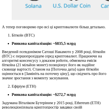
А тепер поговоримо про всі ці криптовалюти більш детально.
Біткоїн (BTC)
Ринкова капіталізація: ~$835,5 млрд
Введений псевдонімом Сатоші Накамото у 2008 році, біткойн
(BTC) є першопрохідцем серед криптовалют. Працюючи на
алгоритмі консенсусу з доказом роботи, обмежена емісія
біткоїна (21 мільйон монет) позиціонує його як надійне
сховище вартості. Станом на [Поточна дата] один біткойн
оцінюється в [Замініть на поточну ціну], що свідчить про його
значне зростання з моменту заснування.
Ефіріум (ETH)
Ринкова капіталізація: ~$272,7 млрд
Задумана Віталіком Бутеріним у 2015 році, Ethereum (ETH)
революціонізувала криптопростір завдяки своїй