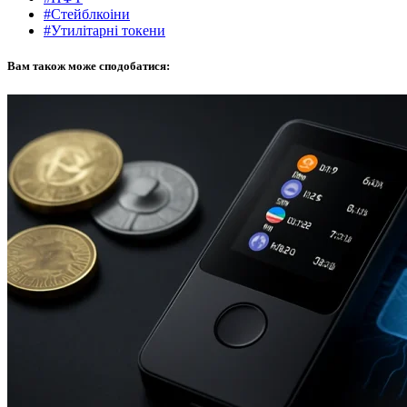
#Стейблкоіни
#Утилітарні токени
Вам також може сподобатися: