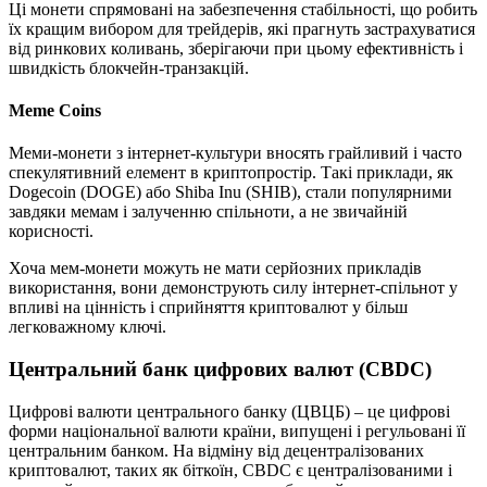
Ці монети спрямовані на забезпечення стабільності, що робить
їх кращим вибором для трейдерів, які прагнуть застрахуватися
від ринкових коливань, зберігаючи при цьому ефективність і
швидкість блокчейн-транзакцій.
Meme Coins
Меми-монети з інтернет-культури вносять грайливий і часто
спекулятивний елемент в криптопростір. Такі приклади, як
Dogecoin (DOGE) або Shiba Inu (SHIB), стали популярними
завдяки мемам і залученню спільноти, а не звичайній
корисності.
Хоча мем-монети можуть не мати серйозних прикладів
використання, вони демонструють силу інтернет-спільнот у
впливі на цінність і сприйняття криптовалют у більш
легковажному ключі.
Центральний банк цифрових валют (CBDC)
Цифрові валюти центрального банку (ЦВЦБ) – це цифрові
форми національної валюти країни, випущені і регульовані її
центральним банком. На відміну від децентралізованих
криптовалют, таких як біткоїн, CBDC є централізованими і