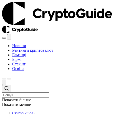
Новини
Рейтинги криптовалют
Гаманці
Біржі
Стекінг
Освіта
Показати більше
Показати менше
CryptoGuide
/