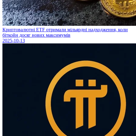
Криптовалютні ETF отримали мільярдні надходження, коли
біткойн досяг нових максимумів
2025-10-13