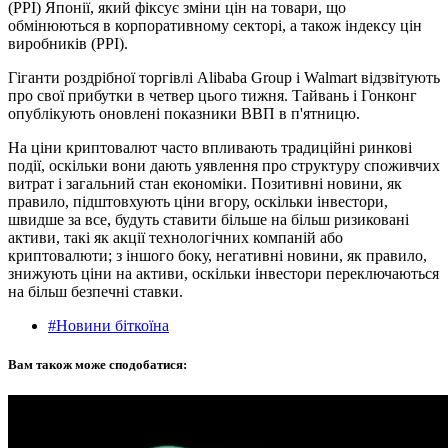
(PPI) Японії, який фіксує зміни цін на товари, що
обмінюються в корпоративному секторі, а також індексу цін
виробників (PPI).
Гіганти роздрібної торгівлі Alibaba Group і Walmart відзвітують
про свої прибутки в четвер цього тижня. Тайвань і Гонконг
опублікують оновлені показники ВВП в п'ятницю.
На ціни криптовалют часто впливають традиційні ринкові
події, оскільки вони дають уявлення про структуру споживчих
витрат і загальний стан економіки. Позитивні новини, як
правило, підштовхують ціни вгору, оскільки інвестори,
швидше за все, будуть ставити більше на більш ризиковані
активи, такі як акції технологічних компаній або
криптовалюти; з іншого боку, негативні новини, як правило,
знижують ціни на активи, оскільки інвестори переключаються
на більш безпечні ставки.
#Новини біткоїна
Вам також може сподобатися: