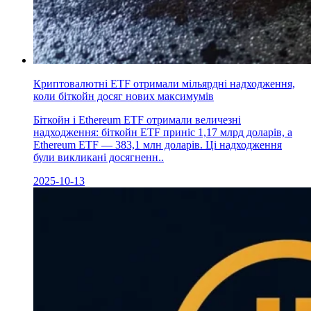
Криптовалютні ETF отримали мільярдні надходження,
коли біткойн досяг нових максимумів
Біткойн і Ethereum ETF отримали величезні
надходження: біткойн ETF приніс 1,17 млрд доларів, а
Ethereum ETF — 383,1 млн доларів. Ці надходження
були викликані досягненн..
2025-10-13