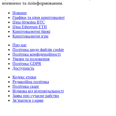
впевнено та поінформованим.
Новини
Графіки та ціни криптовалют
Ціна біткоїна BTC
Ціна Ethereum ETH
Криптовалютні біржі
Криптовалютні ігри
Про нас
Політика щодо файлів cookie
Політика конфіденційності
Умови та положення
Політика GDPR
Доступність
Кодекс етики
Редакційна політика
Політика скарг
Відмова від відповідальності
Заява про сучасне рабство
Зв’язатися з нами