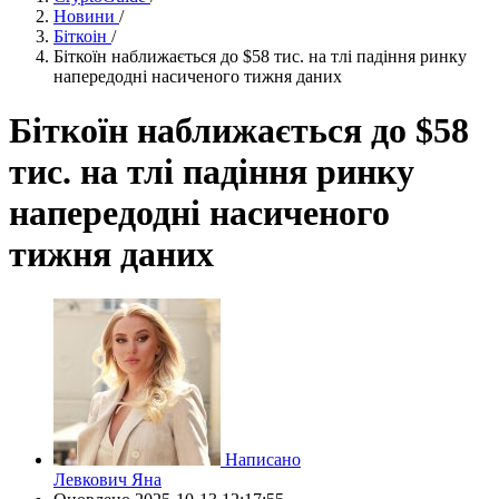
Новини
/
Біткоін
/
Біткоїн наближається до $58 тис. на тлі падіння ринку
напередодні насиченого тижня даних
Біткоїн наближається до $58
тис. на тлі падіння ринку
напередодні насиченого
тижня даних
Написано
Левкович Яна