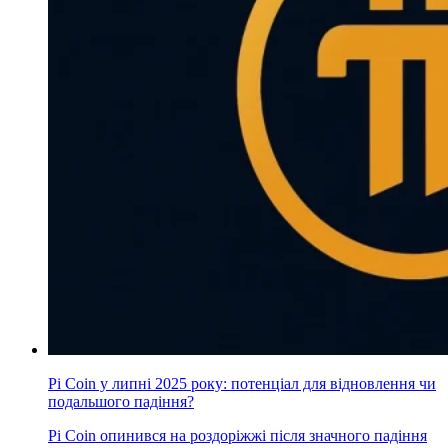
Pi Coin у липні 2025 року: потенціал для відновлення чи
подальшого падіння?
Pi Coin опинився на роздоріжжі після значного падіння