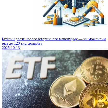
Біткойн досяг нового історичного максимуму — чи можливий
ріст до 120 тис. доларів?
2025-10-13