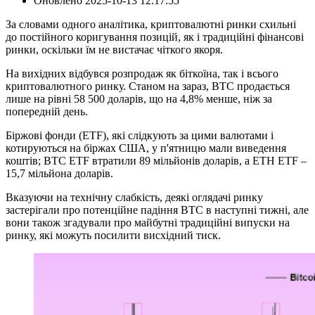
Оновлено
2025-10-13 12:17:55
За словами одного аналітика, криптовалютні ринки схильні
до постійного коригування позицій, як і традиційні фінансові
ринки, оскільки їм не вистачає чіткого якоря.
На вихідних відбувся розпродаж як біткоїна, так і всього
криптовалютного ринку. Станом на зараз, BTC продається
лише на рівні 58 500 доларів, що на 4,8% менше, ніж за
попередній день.
Біржові фонди (ETF), які слідкують за цими валютами і
котируються на біржах США, у п'ятницю мали виведення
коштів; BTC ETF втратили 89 мільйонів доларів, а ETH ETF –
15,7 мільйона доларів.
Вказуючи на технічну слабкість, деякі оглядачі ринку
застерігали про потенційне падіння BTC в наступні тижні, але
вони також згадували про майбутні традиційні випуски на
ринку, які можуть посилити висхідний тиск.