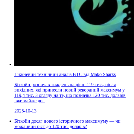
Тижневий технічний аналіз BTC від Mako Sharks
Біткойн розпочав тиждень на рівні 119 тис., після
вихідних, які принесли новий рекордний максимум у
119,4 тис. З огляду на те, що позначка 120 тис. доларів
вже майже до..
2025-10-13
Біткойн досяг нового історичного максимуму — чи
можливий ріст до 120 тис. доларів?