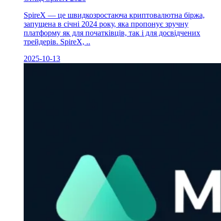
SpireX — це швидкозростаюча криптовалютна біржа,
запущена в січні 2024 року, яка пропонує зручну
платформу як для початківців, так і для досвідчених
трейдерів. SpireX, ..
2025-10-13