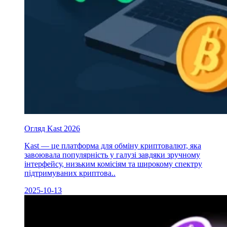
Огляд Kast 2026
Kast — це платформа для обміну криптовалют, яка
завоювала популярність у галузі завдяки зручному
інтерфейсу, низьким комісіям та широкому спектру
підтримуваних криптова..
2025-10-13