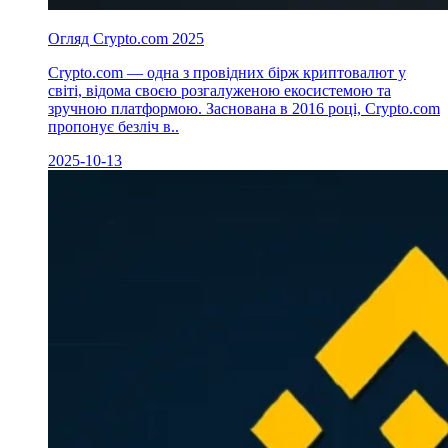
Огляд Crypto.com 2025
Crypto.com — одна з провідних бірж криптовалют у
світі, відома своєю розгалуженою екосистемою та
зручною платформою. Заснована в 2016 році, Crypto.com
пропонує безліч в..
2025-10-13