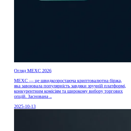
Огляд MEXC 2026
MEXC — це швидкозростаюча криптовалютна біржа,
яка завоювала популярність завдяки зручній платформі,
конкурентним комісіям та широкому вибору торгових
опцій. Заснована ..
2025-10-13