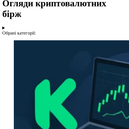
Огляди криптовалютних
бірж
Обрані категорії: