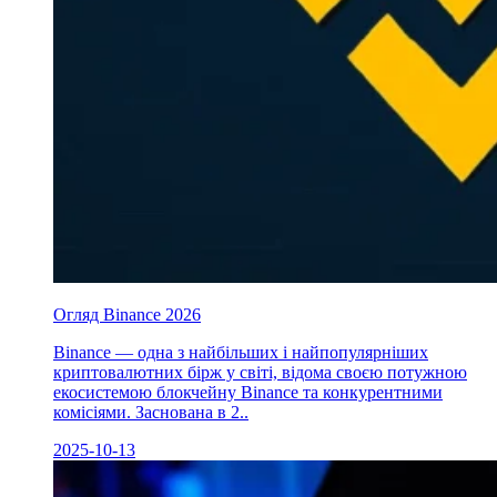
Огляд Binance 2026
Binance — одна з найбільших і найпопулярніших
криптовалютних бірж у світі, відома своєю потужною
екосистемою блокчейну Binance та конкурентними
комісіями. Заснована в 2..
2025-10-13