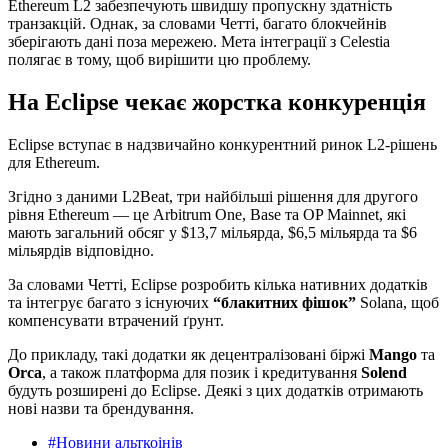
Ethereum L2 забезпечують швидшу пропускну здатність
транзакцій. Однак, за словами Четті, багато блокчейнів
зберігають дані поза мережею. Мета інтеграції з Celestia
полягає в тому, щоб вирішити цю проблему.
На Eclipse чекає жорстка конкуренція
Eclipse вступає в надзвичайно конкурентний ринок L2-рішень
для Ethereum.
Згідно з даними L2Beat, три найбільші рішення для другого
рівня Ethereum — це Arbitrum One, Base та OP Mainnet, які
мають загальний обсяг у $13,7 мільярда, $6,5 мільярда та $6
мільярдів відповідно.
За словами Четті, Eclipse розробить кілька нативних додатків
та інтегрує багато з існуючих
“блакитних фішок”
Solana, щоб
компенсувати втрачений ґрунт.
До прикладу, такі додатки як децентралізовані біржі
Mango
та
Orca
, а також платформа для позик і кредитування
Solend
будуть розширені до Eclipse. Деякі з цих додатків отримають
нові назви та брендування.
#Новини альткоінів