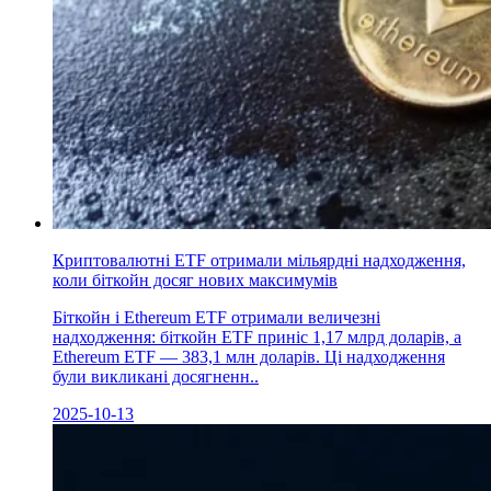
Криптовалютні ETF отримали мільярдні надходження,
коли біткойн досяг нових максимумів
Біткойн і Ethereum ETF отримали величезні
надходження: біткойн ETF приніс 1,17 млрд доларів, а
Ethereum ETF — 383,1 млн доларів. Ці надходження
були викликані досягненн..
2025-10-13