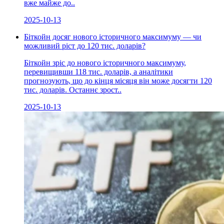
вже майже до..
2025-10-13
Біткойн досяг нового історичного максимуму — чи
можливий ріст до 120 тис. доларів?
Біткойн зріс до нового історичного максимуму,
перевищивши 118 тис. доларів, а аналітики
прогнозують, що до кінця місяця він може досягти 120
тис. доларів. Останнє зрост..
2025-10-13