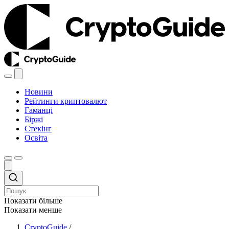
Новини
Рейтинги криптовалют
Гаманці
Біржі
Стекінг
Освіта
Показати більше
Показати менше
CryptoGuide
/