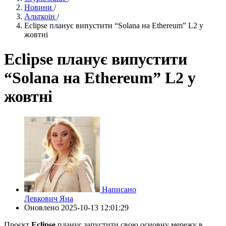
Новини
/
Альткоін
/
Eclipse планує випустити “Solana на Ethereum” L2 у
жовтні
Eclipse планує випустити
“Solana на Ethereum” L2 у
жовтні
Написано
Левкович Яна
Оновлено
2025-10-13 12:01:29
Проєкт
Eclipse
планує запустити свою основну мережу в