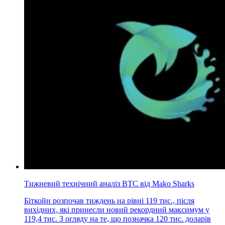
Тижневий технічний аналіз BTC від Mako Sharks
Біткойн розпочав тиждень на рівні 119 тис., після
вихідних, які принесли новий рекордний максимум у
119,4 тис. З огляду на те, що позначка 120 тис. доларів