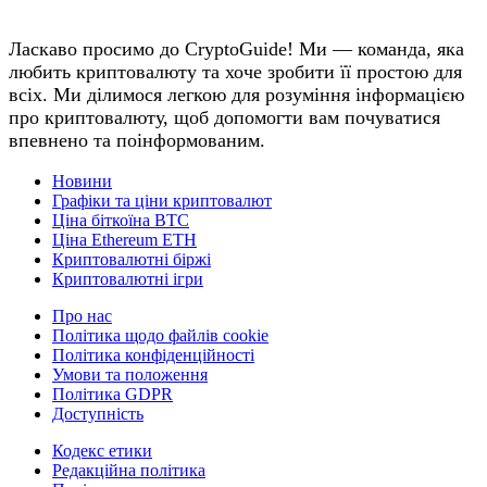
Ласкаво просимо до CryptoGuide! Ми — команда, яка
любить криптовалюту та хоче зробити її простою для
всіх. Ми ділимося легкою для розуміння інформацією
про криптовалюту, щоб допомогти вам почуватися
впевнено та поінформованим.
Новини
Графіки та ціни криптовалют
Ціна біткоїна BTC
Ціна Ethereum ETH
Криптовалютні біржі
Криптовалютні ігри
Про нас
Політика щодо файлів cookie
Політика конфіденційності
Умови та положення
Політика GDPR
Доступність
Кодекс етики
Редакційна політика