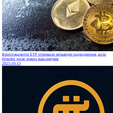
Криптовалютні ETF отримали мільярдні надходження, коли
біткойн досяг нових максимумів
2025-10-13