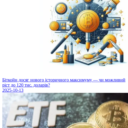
Біткойн досяг нового історичного максимуму — чи можливий
ріст до 120 тис. доларів?
2025-10-13