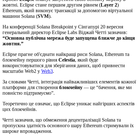
жовтні. Eclipse стане першим другим рівнем (
Layer 2
)
Ethereum, який виконує транзакції за допомогою віртуальної
машини Solana (
SVM
).
На конференції Solana Breakpoint у Сінгапурі 20 вересня
генеральний директор Eclipse Labs Віджай Четті зазначив:
“Основна публічна мережа буде запущена ближче до кінця
жовтня.”
Eclipse прагне об'єднати найкращі риси Solana, Ethereum та
блокчейну першого рівня
Celestia
, який буде
використовуватися для зберігання даних, щоб привнести
масштаби Web2 у
Web3
.
За словами Четті, інтеграція найважливіших елементів кожної
платформи для створення
блокчейну
— це “бачення, яке ми
повністю підтримуємо”.
Теоретично це означає, що Eclipse уникає найгірших аспектів
цих блокчейнів.
Четті зазначив, що обмеження децентралізації Solana та
пропускна здатність основного шару Ethereum стримували їх
широке впровадження.