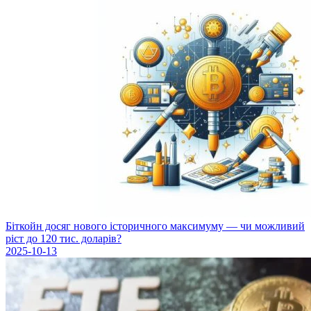
Біткойн досяг нового історичного максимуму — чи можливий
ріст до 120 тис. доларів?
2025-10-13