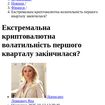
Новини
/
Фінанси
/
Екстремальна криптовалютна волатильність першого
кварталу закінчилася?
Екстремальна
криптовалютна
волатильність першого
кварталу закінчилася?
Написано
Левкович Яна