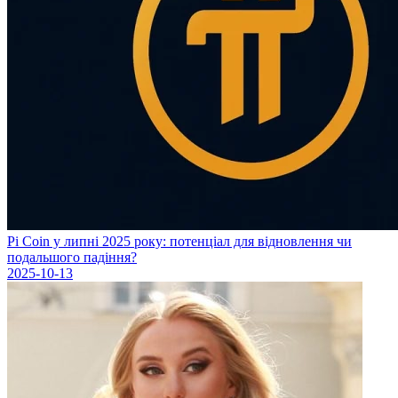
Pi Coin у липні 2025 року: потенціал для відновлення чи
подальшого падіння?
2025-10-13