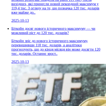
вихідних, які принесли новий рекордний максимум у
119,4 тис. З огляду на те, що позначка 120 тис. доларів
вже майже до..
2025-10-13
Біткойн досяг нового історичного максимуму — чи
можливий ріст до 120 тис. доларів?
Біткойн зріс до нового історичного максимуму,
перевищивши 118 тис. доларів, а аналітики
прогнозують, що до кінця місяця він може досягти 120
тис. доларів. Останнє зрост..
2025-10-13