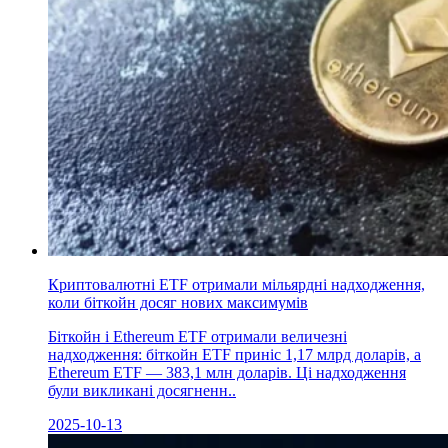
Криптовалютні ETF отримали мільярдні надходження,
коли біткойн досяг нових максимумів
Біткойн і Ethereum ETF отримали величезні
надходження: біткойн ETF приніс 1,17 млрд доларів, а
Ethereum ETF — 383,1 млн доларів. Ці надходження
були викликані досягненн..
2025-10-13