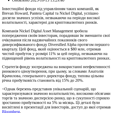
Оновлено
2025-10-13 13:29:40
Інвестиційні фонди під управлінням таких компаній, як
Brevan Howard, Pantera Capital та Nickel Digital, успішно
досягли значних успіхів, незважаючи на періоди високої
волатильності, характерні для криптовалютних ринків.
Компанія Nickel Digital Asset Management зробила
попередження своїм інвесторам, порадивши їм зменшити свої
очікування після надзвичайних показників свого
диверсифікованого фонду Diversified Alpha протягом першого
кварталу. Цей фонд, який оцінюється в $80 млн, отримав
чистий прибуток у розмірі 11% за цей період, незважаючи на
підвищений рівень волатильності на криптовалютних ринках.
Стратегія фонду зосереджена на використанні неефективності
ринкового ціноутворення, при цьому, за словами Анатолія
Крачилова, генерального директора фонду, типова цільова
річна прибутковість становить від 15% до 20%.
<Однак березень представив унікальний сценарій, що
характеризувався значною волатильністю, високими обсягами
торгів та значною дисперсією ринку, що в сукупності сприяло
зростанню прибутковості на 5% за місяць. Ці деталі були
висвітлені в презентації для інвесторів, доступ до якої отримав
Bloomberg
.