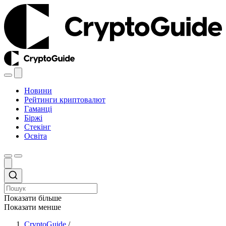
Новини
Рейтинги криптовалют
Гаманці
Біржі
Стекінг
Освіта
Показати більше
Показати менше
CryptoGuide
/