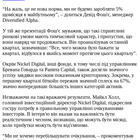
“На жаль, це не нова норма, ми не будемо заробляти 5%
щомісяця в майбутньому”, – ділиться Девід Фош'є, менеджер
Diversified Alpha.
У тій же презентації Фош'є зауважив, що такі сприятливі
ринкові умови мають тимчасовий характер, і припустив, що
вони навряд чи продовжаться. Він проаналізував останній
квартал, зазначивши: “Все, чого можна було бажати за
квартал, відбулося в якийсь момент протягом цього кварталу”.
Окрім Nickel Digital, інші фонди, в тому числі під управлінням
Бревана Говарда та Pantera Capital, також досягли значного
успіху завдяки високим показникам крипторинку. Зокрема, у
першому кварталі біткойн пережив значний сплеск на 67%,
значно випередивши більшість інших категорій активів.
Незважаючи на такі вражаючі результати, Майкл Холл,
головний інвестиційний директор Nickel Digital, підкреслив
гостру потребу в правильному управлінні очікуваннями
інвесторів. В інтерв'ю він вказав на важливість бути
реалістичним і чесним, визнавши, що можуть бути місяці,
коли прибутки можуть бути від'ємними.
“Ми не хочемо перебільшувати очікування, – прокоментував