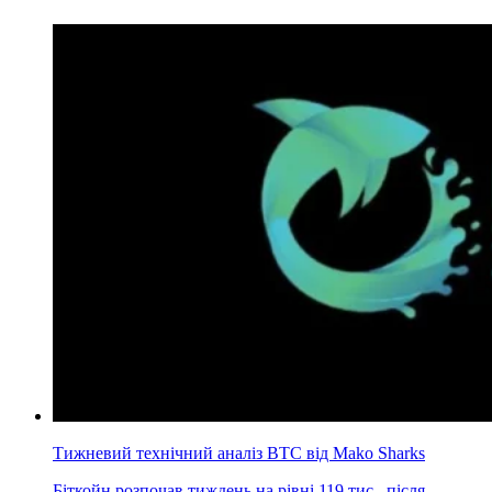
Тижневий технічний аналіз BTC від Mako Sharks
Біткойн розпочав тиждень на рівні 119 тис., після