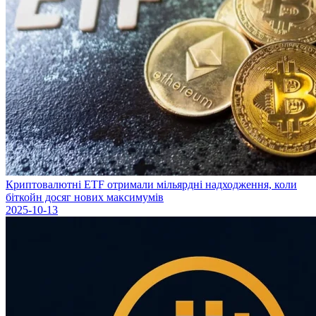
Криптовалютні ETF отримали мільярдні надходження, коли
біткойн досяг нових максимумів
2025-10-13