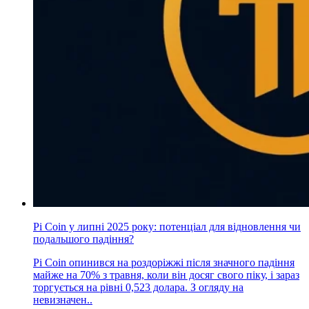
Pi Coin у липні 2025 року: потенціал для відновлення чи
подальшого падіння?
Pi Coin опинився на роздоріжжі після значного падіння
майже на 70% з травня, коли він досяг свого піку, і зараз
торгується на рівні 0,523 долара. З огляду на
невизначен..