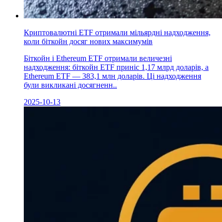
Криптовалютні ETF отримали мільярдні надходження,
коли біткойн досяг нових максимумів
Біткойн і Ethereum ETF отримали величезні
надходження: біткойн ETF приніс 1,17 млрд доларів, а
Ethereum ETF — 383,1 млн доларів. Ці надходження
були викликані досягненн..
2025-10-13