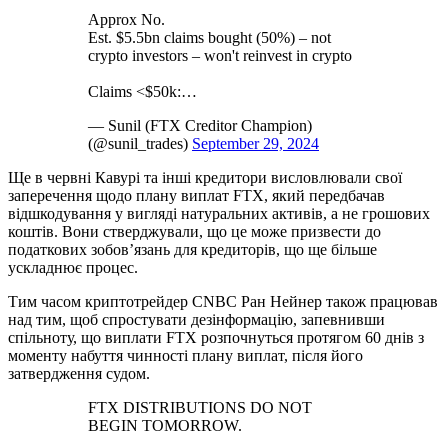
Approx No.
Est. $5.5bn claims bought (50%) – not
crypto investors – won't reinvest in crypto
Claims <$50k:…
— Sunil (FTX Creditor Champion)
(@sunil_trades)
September 29, 2024
Ще в червні Кавурі та інші кредитори висловлювали свої
заперечення щодо плану виплат FTX, який передбачав
відшкодування у вигляді натуральних активів, а не грошових
коштів. Вони стверджували, що це може призвести до
податкових зобов’язань для кредиторів, що ще більше
ускладнює процес.
Тим часом криптотрейдер CNBC Ран Нейнер також працював
над тим, щоб спростувати дезінформацію, запевнивши
спільноту, що виплати FTX розпочнуться протягом 60 днів з
моменту набуття чинності плану виплат, після його
затвердження судом.
FTX DISTRIBUTIONS DO NOT
BEGIN TOMORROW.