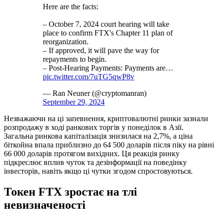
Here are the facts:⁠ ⁠
– October 7, 2024 court hearing will take
place to confirm FTX's Chapter 11 plan of
reorganization.
– ⁠⁠If approved, it will pave the way for
repayments to begin.
– Post-Hearing Payments: Payments are…
pic.twitter.com/7uTG5qwP8v
— Ran Neuner (@cryptomanran)
September 29, 2024
Незважаючи на ці запевнення, криптовалютні ринки зазнали
розпродажу в ході ранкових торгів у понеділок в Азії.
Загальна ринкова капіталізація знизилася на 2,7%, а ціна
біткойна впала приблизно до 64 500 доларів після піку на рівні
66 000 доларів протягом вихідних. Ця реакція ринку
підкреслює вплив чуток та дезінформації на поведінку
інвесторів, навіть якщо ці чутки згодом спростовуються.
Токен FTX зростає на тлі
невизначеності