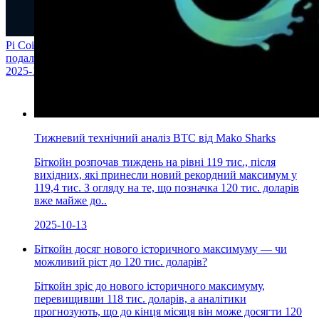
Pi Coin у липні 2025 року: потенціал для відновлення чи
подальшого падіння?
2025-10-13
Тижневий технічний аналіз BTC від Mako Sharks
Біткойн розпочав тиждень на рівні 119 тис., після
вихідних, які принесли новий рекордний максимум у
119,4 тис. З огляду на те, що позначка 120 тис. доларів
вже майже до..
2025-10-13
Біткойн досяг нового історичного максимуму — чи
можливий ріст до 120 тис. доларів?
Біткойн зріс до нового історичного максимуму,
перевищивши 118 тис. доларів, а аналітики
прогнозують, що до кінця місяця він може досягти 120