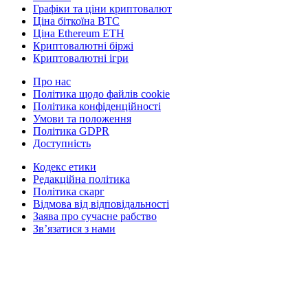
Графіки та ціни криптовалют
Ціна біткоїна BTC
Ціна Ethereum ETH
Криптовалютні біржі
Криптовалютні ігри
Про нас
Політика щодо файлів cookie
Політика конфіденційності
Умови та положення
Політика GDPR
Доступність
Кодекс етики
Редакційна політика
Політика скарг
Відмова від відповідальності
Заява про сучасне рабство
Зв’язатися з нами