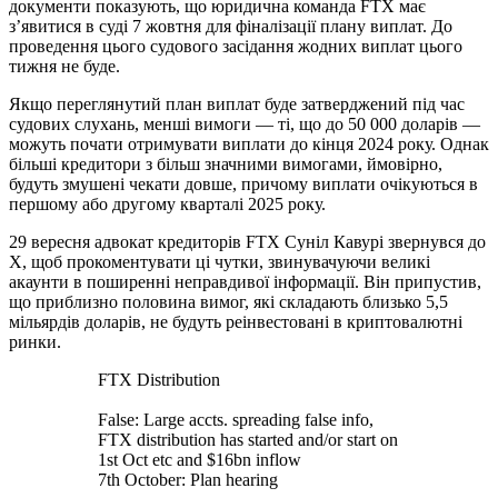
документи показують, що юридична команда FTX має
з’явитися в суді 7 жовтня для фіналізації плану виплат. До
проведення цього судового засідання жодних виплат цього
тижня не буде.
Якщо переглянутий план виплат буде затверджений під час
судових слухань, менші вимоги — ті, що до 50 000 доларів —
можуть почати отримувати виплати до кінця 2024 року. Однак
більші кредитори з більш значними вимогами, ймовірно,
будуть змушені чекати довше, причому виплати очікуються в
першому або другому кварталі 2025 року.
29 вересня адвокат кредиторів FTX Суніл Кавурі звернувся до
X, щоб прокоментувати ці чутки, звинувачуючи великі
акаунти в поширенні неправдивої інформації. Він припустив,
що приблизно половина вимог, які складають близько 5,5
мільярдів доларів, не будуть реінвестовані в криптовалютні
ринки.
FTX Distribution
False: Large accts. spreading false info,
FTX distribution has started and/or start on
1st Oct etc and $16bn inflow
7th October: Plan hearing