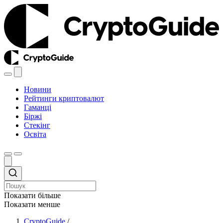
Новини
Рейтинги криптовалют
Гаманці
Біржі
Стекінг
Освіта
Показати більше
Показати менше
CryptoGuide
/