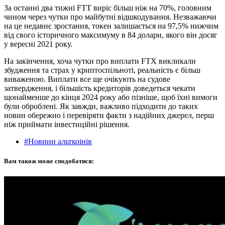
За останні два тижні FTT виріс більш ніж на 70%, головним
чином через чутки про майбутні відшкодування. Незважаючи
на це недавнє зростання, токен залишається на 97,5% нижчим
від свого історичного максимуму в 84 долари, якого він досяг
у вересні 2021 року.
На закінчення, хоча чутки про виплати FTX викликали
збудження та страх у криптоспільноті, реальність є більш
виваженою. Виплати все ще очікують на судове
затвердження, і більшість кредиторів доведеться чекати
щонайменше до кінця 2024 року або пізніше, щоб їхні вимоги
були оброблені. Як завжди, важливо підходити до таких
новин обережно і перевіряти факти з надійних джерел, перш
ніж приймати інвестиційні рішення.
#Новини альткоінів
Вам також може сподобатися: