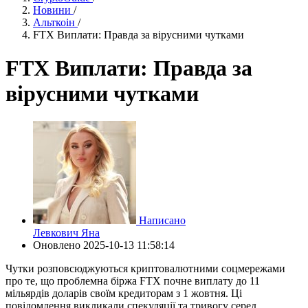
Новини
/
Альткоін
/
FTX Виплати: Правда за вірусними чутками
FTX Виплати: Правда за
вірусними чутками
Написано
Левкович Яна
Оновлено
2025-10-13 11:58:14
Чутки розповсюджуються криптовалютними соцмережами
про те, що проблемна біржа FTX почне виплату до 11
мільярдів доларів своїм кредиторам з 1 жовтня. Ці
повідомлення викликали спекуляції та тривогу серед