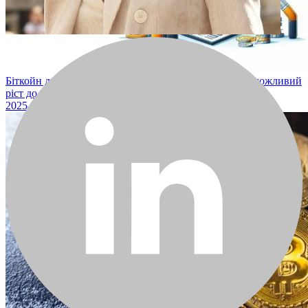
Біткойн досяг нового історичного максимуму — чи можливий
ріст до 120 тис. доларів?
2025-10-13