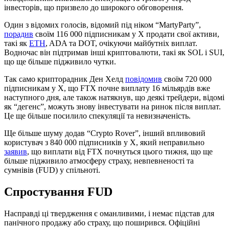
інвесторів, що призвело до широкого обговорення.
Один з відомих голосів, відомий під ніком “MartyParty”,
порадив
своїм 116 000 підписникам у X продати свої активи,
такі як
ETH
, ADA та DOT, очікуючи майбутніх виплат.
Водночас він підтримав інші криптовалюти, такі як SOL і SUI,
що ще більше підживило чутки.
Так само крипторадник Ден Хелд
повідомив
своїм 720 000
підписникам у X, що FTX почне виплату 16 мільярдів вже
наступного дня, але також натякнув, що деякі трейдери, відомі
як “дегенс”, можуть знову інвестувати на ринок після виплат.
Це ще більше посилило спекуляції та невизначеність.
Ще більше шуму додав “Crypto Rover”, інший впливовий
користувач з 840 000 підписників у X, який неправильно
заявив
, що виплати від FTX почнуться цього тижня, що ще
більше підживило атмосферу страху, невпевненості та
сумнівів (FUD) у спільноті.
Спростування FUD
Насправді ці твердження є оманливими, і немає підстав для
панічного продажу або страху, що поширився. Офіційні