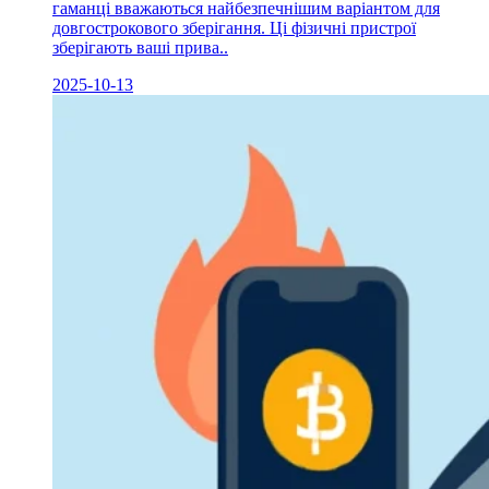
гаманці вважаються найбезпечнішим варіантом для
довгострокового зберігання. Ці фізичні пристрої
зберігають ваші прива..
2025-10-13