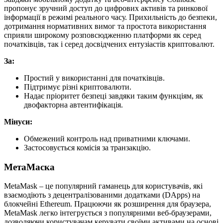
пропонує зручний доступ до цифрових активів та ринкової
інформації в режимі реального часу. Прихильність до безпеки,
дотримання нормативних вимог та простота використання
сприяли широкому розповсюдженню платформи як серед
початківців, так і серед досвідчених ентузіастів криптовалют.
За:
Простий у використанні для початківців.
Підтримує різні криптовалюти.
Надає пріоритет безпеці завдяки таким функціям, як
двофакторна автентифікація.
Мінуси:
Обмежений контроль над приватними ключами.
Застосовується комісія за транзакцію.
МетаМаска
MetaMask – це популярний гаманець для користувачів, які
взаємодіють з децентралізованими додатками (DApps) на
блокчейні Ethereum. Працюючи як розширення для браузера,
MetaMask легко інтегрується з популярними веб-браузерами,
дозволяючи користувачам керувати своїми активами на основі