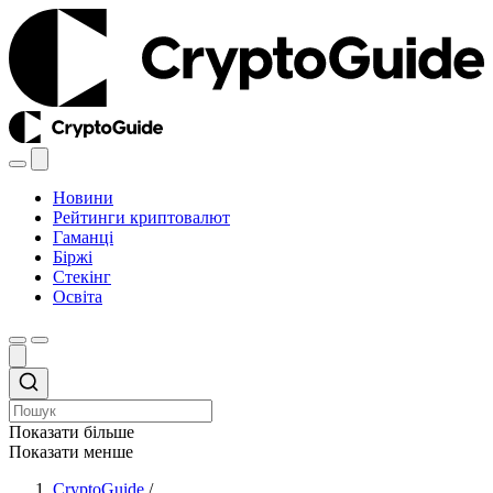
Новини
Рейтинги криптовалют
Гаманці
Біржі
Стекінг
Освіта
Показати більше
Показати менше
CryptoGuide
/