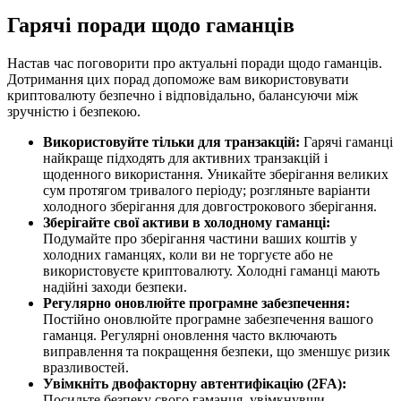
Гарячі поради щодо гаманців
Настав час поговорити про актуальні поради щодо гаманців.
Дотримання цих порад допоможе вам використовувати
криптовалюту безпечно і відповідально, балансуючи між
зручністю і безпекою.
Використовуйте тільки для транзакцій:
Гарячі гаманці
найкраще підходять для активних транзакцій і
щоденного використання. Уникайте зберігання великих
сум протягом тривалого періоду; розгляньте варіанти
холодного зберігання для довгострокового зберігання.
Зберігайте свої активи в холодному гаманці:
Подумайте про зберігання частини ваших коштів у
холодних гаманцях, коли ви не торгуєте або не
використовуєте криптовалюту. Холодні гаманці мають
надійні заходи безпеки.
Регулярно оновлюйте програмне забезпечення:
Постійно оновлюйте програмне забезпечення вашого
гаманця. Регулярні оновлення часто включають
виправлення та покращення безпеки, що зменшує ризик
вразливостей.
Увімкніть двофакторну автентифікацію (2FA):
Посильте безпеку свого гаманця, увімкнувши