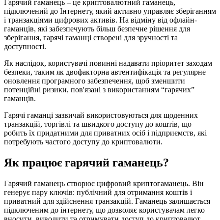
Гарячий гаманець – це криптовалютний гаманець,
підключений до Інтернету, який активно управляє зберіганням
і транзакціями цифрових активів. На відміну від офлайн-
гаманців, які забезпечують більш безпечне рішення для
зберігання, гарячі гаманці створені для зручності та
доступності.
Як наслідок, користувачі повинні надавати пріоритет заходам
безпеки, таким як двофакторна автентифікація та регулярне
оновлення програмного забезпечення, щоб зменшити
потенційні ризики, пов'язані з використанням “гарячих”
гаманців.
Гарячі гаманці зазвичай використовуються для щоденних
транзакцій, торгівлі та швидкого доступу до коштів, що
робить їх придатними для приватних осіб і підприємств, які
потребують частого доступу до криптовалюти.
Як працює гарячий гаманець?
Гарячий гаманець створює цифровий криптогаманець. Він
генерує пару ключів: публічний для отримання коштів і
приватний для здійснення транзакцій. Гаманець залишається
підключеним до інтернету, що дозволяє користувачам легко
вносити, виводити та отримувати доступ до криптовалют.