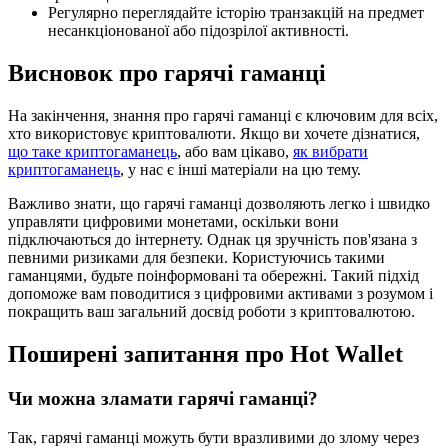
Регулярно переглядайте історію транзакцій на предмет
несанкціонованої або підозрілої активності.
Висновок про гарячі гаманці
На закінчення, знання про гарячі гаманці є ключовим для всіх,
хто використовує криптовалюти. Якщо ви хочете дізнатися,
що таке криптогаманець
, або вам цікаво,
як вибрати
криптогаманець
, у нас є інші матеріали на цю тему.
Важливо знати, що гарячі гаманці дозволяють легко і швидко
управляти цифровими монетами, оскільки вони
підключаються до інтернету. Однак ця зручність пов'язана з
певними ризиками для безпеки. Користуючись такими
гаманцями, будьте поінформовані та обережні. Такий підхід
допоможе вам поводитися з цифровими активами з розумом і
покращить ваш загальний досвід роботи з криптовалютою.
Поширені запитання про Hot Wallet
Чи можна зламати гарячі гаманці?
Так, гарячі гаманці можуть бути вразливими до злому через