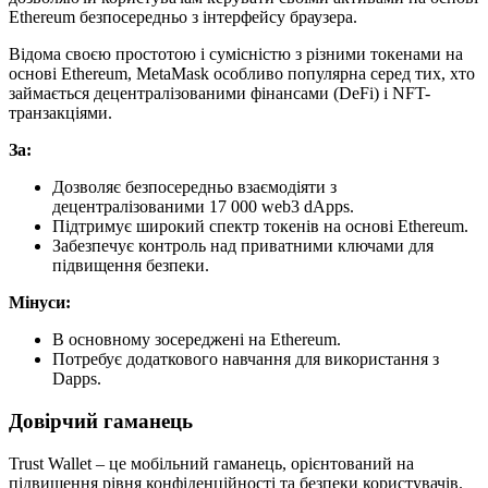
Ethereum безпосередньо з інтерфейсу браузера.
Відома своєю простотою і сумісністю з різними токенами на
основі Ethereum, MetaMask особливо популярна серед тих, хто
займається децентралізованими фінансами (DeFi) і NFT-
транзакціями.
За:
Дозволяє безпосередньо взаємодіяти з
децентралізованими 17 000 web3 dApps.
Підтримує широкий спектр токенів на основі Ethereum.
Забезпечує контроль над приватними ключами для
підвищення безпеки.
Мінуси:
В основному зосереджені на Ethereum.
Потребує додаткового навчання для використання з
Dapps.
Довірчий гаманець
Trust Wallet – це мобільний гаманець, орієнтований на
підвищення рівня конфіденційності та безпеки користувачів.