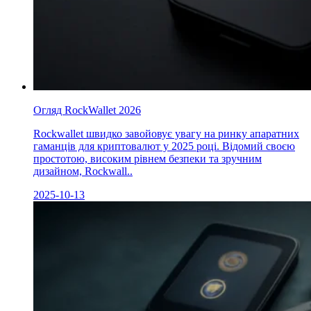
Огляд RockWallet 2026
Rockwallet швидко завойовує увагу на ринку апаратних
гаманців для криптовалют у 2025 році. Відомий своєю
простотою, високим рівнем безпеки та зручним
дизайном, Rockwall..
2025-10-13