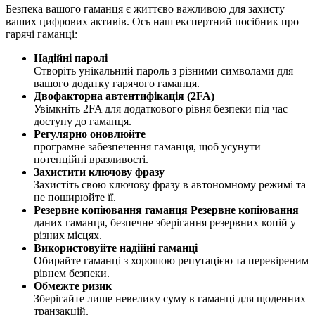
Безпека вашого гаманця є життєво важливою для захисту
ваших цифрових активів. Ось наш експертний посібник про
гарячі гаманці:
Надійні паролі
Створіть унікальний пароль з різними символами для
вашого додатку гарячого гаманця.
Двофакторна автентифікація (2FA)
Увімкніть 2FA для додаткового рівня безпеки під час
доступу до гаманця.
Регулярно оновлюйте
програмне забезпечення гаманця, щоб усунути
потенційні вразливості.
Захистити ключову фразу
Захистіть свою ключову фразу в автономному режимі та
не поширюйте її.
Резервне копіювання гаманця Резервне копіювання
даних гаманця, безпечне зберігання резервних копій у
різних місцях.
Використовуйте надійні гаманці
Обирайте гаманці з хорошою репутацією та перевіреним
рівнем безпеки.
Обмежте ризик
Зберігайте лише невелику суму в гаманці для щоденних
транзакцій.