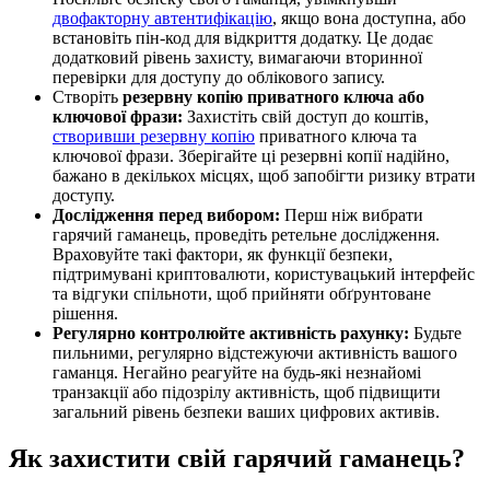
двофакторну автентифікацію
, якщо вона доступна, або
встановіть пін-код для відкриття додатку. Це додає
додатковий рівень захисту, вимагаючи вторинної
перевірки для доступу до облікового запису.
Створіть
резервну копію приватного ключа або
ключової фрази:
Захистіть свій доступ до коштів,
створивши резервну копію
приватного ключа та
ключової фрази. Зберігайте ці резервні копії надійно,
бажано в декількох місцях, щоб запобігти ризику втрати
доступу.
Дослідження перед вибором:
Перш ніж вибрати
гарячий гаманець, проведіть ретельне дослідження.
Враховуйте такі фактори, як функції безпеки,
підтримувані криптовалюти, користувацький інтерфейс
та відгуки спільноти, щоб прийняти обґрунтоване
рішення.
Регулярно контролюйте активність рахунку:
Будьте
пильними, регулярно відстежуючи активність вашого
гаманця. Негайно реагуйте на будь-які незнайомі
транзакції або підозрілу активність, щоб підвищити
загальний рівень безпеки ваших цифрових активів.
Як захистити свій гарячий гаманець?