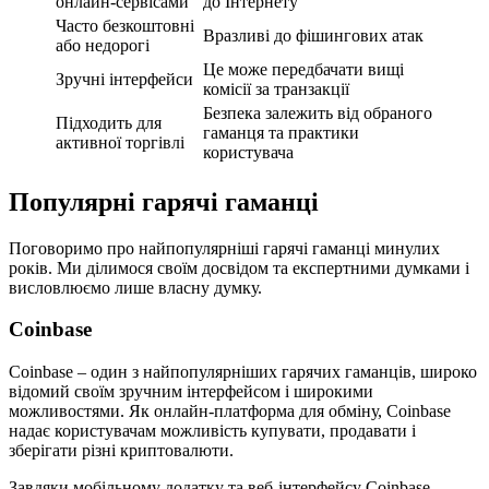
онлайн-сервісами
до Інтернету
Часто безкоштовні
Вразливі до фішингових атак
або недорогі
Це може передбачати вищі
Зручні інтерфейси
комісії за транзакції
Безпека залежить від обраного
Підходить для
гаманця та практики
активної торгівлі
користувача
Популярні гарячі гаманці
Поговоримо про найпопулярніші гарячі гаманці минулих
років. Ми ділимося своїм досвідом та експертними думками і
висловлюємо лише власну думку.
Coinbase
Coinbase – один з найпопулярніших гарячих гаманців, широко
відомий своїм зручним інтерфейсом і широкими
можливостями. Як онлайн-платформа для обміну, Coinbase
надає користувачам можливість купувати, продавати і
зберігати різні криптовалюти.
Завдяки мобільному додатку та веб-інтерфейсу Coinbase