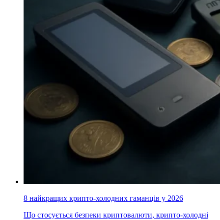
8 найкращих крипто-холодних гаманців у 2026
Що стосується безпеки криптовалюти, крипто-холодні