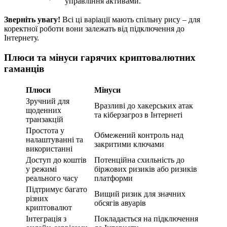
управління активами.
Зверніть увагу!
Всі ці варіації мають спільну рису – для
коректної роботи вони залежать від підключення до
Інтернету.
Плюси та мінуси гарячих криптовалютних
гаманців
Плюси
Мінуси
Зручний для
Вразливі до хакерських атак
щоденних
та кіберзагроз в Інтернеті
транзакцій
Простота у
Обмежений контроль над
налаштуванні та
закритими ключами
використанні
Доступ до коштів
Потенційна схильність до
у режимі
біржових ризиків або ризиків
реального часу
платформи
Підтримує багато
Вищий ризик для значних
різних
обсягів авуарів
криптовалют
Інтеграція з
Покладається на підключення