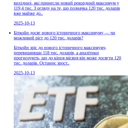
вихідних, які принесли новий рекордний максимум у
119,4 тис. З огляду на те, що позначка 120 тис. доларів
вже майже до..
2025-10-13
Біткойн досяг нового історичного максимуму — чи
можливий ріст до 120 тис. доларів?
Біткойн зріс до нового історичного максимуму,
перевищивши 118 тис. доларів, а аналітики
прогнозують, що до кінця місяця він може досягти 120
тис. доларів. Останнє зрост..
2025-10-13