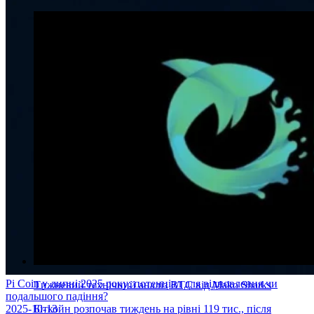
Pi Coin у липні 2025 року: потенціал для відновлення чи
Тижневий технічний аналіз BTC від Mako Sharks
подальшого падіння?
2025-10-13
Біткойн розпочав тиждень на рівні 119 тис., після