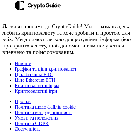
Ласкаво просимо до CryptoGuide! Ми — команда, яка
любить криптовалюту та хоче зробити її простою для
всіх. Ми ділимося легкою для розуміння інформацією
про криптовалюту, щоб допомогти вам почуватися
впевнено та поінформованим.
Новини
Графіки та ціни криптовалют
Ціна біткоїна BTC
Ціна Ethereum ETH
Криптовалютні біржі
Криптовалютні ігри
Про нас
Політика щодо файлів cookie
Політика конфіденційності
Умови та положення
Політика GDPR
Доступність