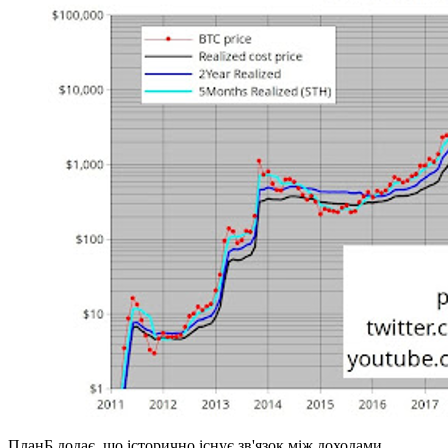
ПланБ додає, що історично існує зв'язок між доходами