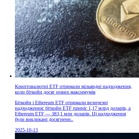
Криптовалютні ETF отримали мільярдні надходження,
коли біткойн досяг нових максимумів
Біткойн і Ethereum ETF отримали величезні
надходження: біткойн ETF приніс 1,17 млрд доларів, а
Ethereum ETF — 383,1 млн доларів. Ці надходження
були викликані досягненн..
2025-10-13