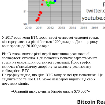
У 2017 році, коли BTC досяг своєї четвертої червоної точки,
він торгувався на рівні близько 1200 доларів. До кінця року
вона зросла до 20 000 доларів.
PlanB також вивчає різні версії показника реалізованої
собівартості біткоїна. Цей показник показує вартість монет
групи на основі ціни останньої транзакції. Його графік
включає п'ятимісячну, дворічну та загальну реалізовану
собівартість BTC.
На графіку видно, що ціна BTC вища за всі три показники. Це
свідчить про те, що BTC може незабаром відійти від своїх
поточних рівнів.
«Останній шанс купити біткоїн нижче $70 000?»