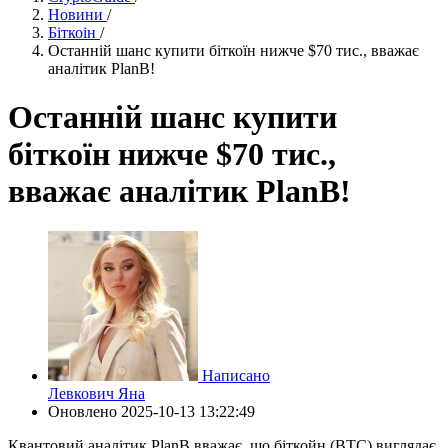
Новини
/
Біткоін
/
Останній шанс купити біткоїн нижче $70 тис., вважає
аналітик PlanB!
Останній шанс купити
біткоїн нижче $70 тис.,
вважає аналітик PlanB!
Написано
Левкович Яна
Оновлено
2025-10-13 13:22:49
Квантовий аналітик PlanB вважає, що біткойн (BTC) виглядає