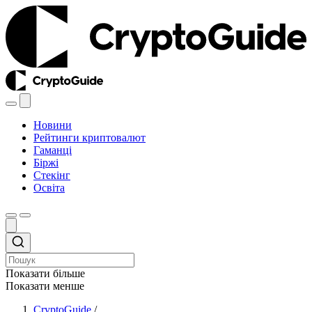
Новини
Рейтинги криптовалют
Гаманці
Біржі
Стекінг
Освіта
Показати більше
Показати менше
CryptoGuide
/