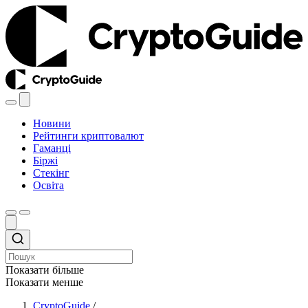
Новини
Рейтинги криптовалют
Гаманці
Біржі
Стекінг
Освіта
Показати більше
Показати менше
CryptoGuide
/