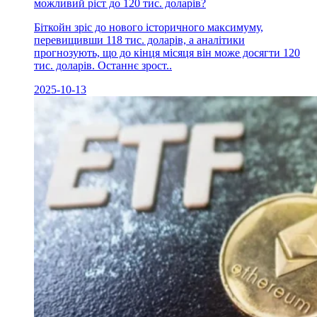
можливий ріст до 120 тис. доларів?
Біткойн зріс до нового історичного максимуму,
перевищивши 118 тис. доларів, а аналітики
прогнозують, що до кінця місяця він може досягти 120
тис. доларів. Останнє зрост..
2025-10-13