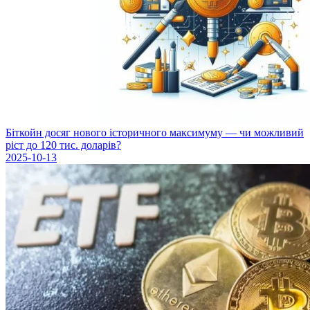
Біткойн досяг нового історичного максимуму — чи можливий
ріст до 120 тис. доларів?
2025-10-13