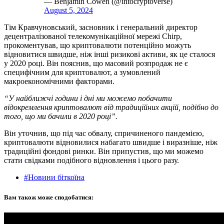
— Benjamin Cowen (@intocryptoverse)
August 5, 2024
Тім Кравчуновський, засновник і генеральний директор
децентралізованої телекомунікаційної мережі Chirp,
прокоментував, що криптовалюти потенційно можуть
відновитися швидше, ніж інші ризикові активи, як це сталося
у 2020 році. Він пояснив, що масовий розпродаж не є
специфічним для криптовалют, а зумовлений
макроекономічними факторами.
“У найближчі години і дні ми можемо побачити
відокремлення криптовалют від традиційних акцій, подібно до
того, що ми бачили в 2020 році”.
Він уточнив, що під час обвалу, спричиненого пандемією,
криптовалюти відновилися набагато швидше і виразніше, ніж
традиційні фондові ринки. Він припустив, що ми можемо
стати свідками подібного відновлення і цього разу.
#Новини біткоїна
Вам також може сподобатися: