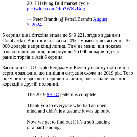
2017 Halving Bull market cycle
pic.twitter.com/cIm3WKzBog
— Peter Brandt (@PeterLBrandt)
August
5, 2024
5 серпня ціна біткоїна впала до $49 221, згідно з даними
CoinGecko. Вона знизилася на 20% з моменту досягнення 70
000 доларів наприкінці липня. Тим не менш, він показав
ознаки відновлення, повернувши 56 000 доларів під час
ранніх торгів в Азії 6 серпня.
Засновник ITC Crypto Бенджамін Коуен у своєму пості від 5
серпня зазначив, що нинішня ситуація схожа на 2019 рік. Того
року ринки зросли в першій половині, але зазнали значної
корекції в другій половині.
The 2019
#BTC
pattern is complete.
Thank you to everyone who had an open
mind and didn’t just assume it was up only.
Now we get to find out if it’s a soft landing
or a hard landing.