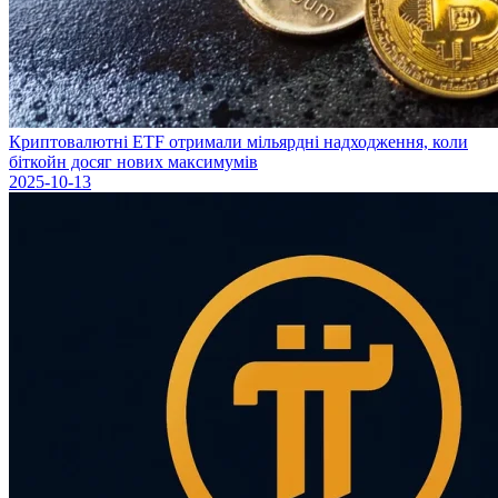
Криптовалютні ETF отримали мільярдні надходження, коли
біткойн досяг нових максимумів
2025-10-13