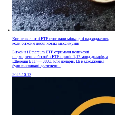
Криптовалютні ETF отримали мільярдні надходження,
коли біткойн досяг нових максимумів
Біткойн і Ethereum ETF отримали величезні
надходження: біткойн ETF приніс 1,17 млрд доларів, а
Ethereum ETF — 383,1 млн доларів. Ці надходження
були викликані досягненн..
2025-10-13