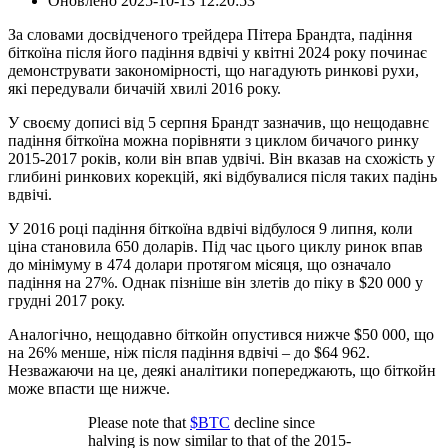
Оновлено
2025-10-13 12:20:53
За словами досвідченого трейдера Пітера Брандта, падіння
біткоїна після його падіння вдвічі у квітні 2024 року починає
демонструвати закономірності, що нагадують ринкові рухи,
які передували бичачій хвилі 2016 року.
У своєму дописі від 5 серпня Брандт зазначив, що нещодавнє
падіння біткоїна можна порівняти з циклом бичачого ринку
2015-2017 років, коли він впав удвічі. Він вказав на схожість у
глибині ринкових корекцій, які відбувалися після таких падінь
вдвічі.
У 2016 році падіння біткоїна вдвічі відбулося 9 липня, коли
ціна становила 650 доларів. Під час цього циклу ринок впав
до мінімуму в 474 долари протягом місяця, що означало
падіння на 27%. Однак пізніше він злетів до піку в $20 000 у
грудні 2017 року.
Аналогічно, нещодавно біткойн опустився нижче $50 000, що
на 26% менше, ніж після падіння вдвічі – до $64 962.
Незважаючи на це, деякі аналітики попереджають, що біткойн
може впасти ще нижче.
Please note that
$BTC
decline since
halving is now similar to that of the 2015-