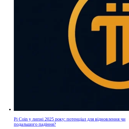
Pi Coin у липні 2025 року: потенціал для відновлення чи
подальшого падіння?