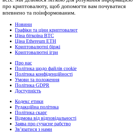
про криптовалюту, щоб допомогти вам почуватися
впевнено та поінформованим.
Новини
Графіки та ціни криптовалют
Ціна біткоїна BTC
Ціна Ethereum ETH
Криптовалютні біржі
Криптовалютні ігри
Про нас
Політика щодо файлів cookie
Політика конфіденційності
Умови та положення
Політика GDPR
Доступність
Кодекс етики
Редакційна політика
Політика скарг
Відмова від відповідальності
Заява про сучасне рабство
Зв’язатися з нами