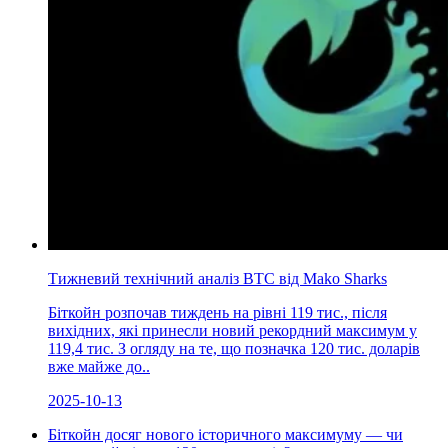
Тижневий технічний аналіз BTC від Mako Sharks
Біткойн розпочав тиждень на рівні 119 тис., після
вихідних, які принесли новий рекордний максимум у
119,4 тис. З огляду на те, що позначка 120 тис. доларів
вже майже до..
2025-10-13
Біткойн досяг нового історичного максимуму — чи