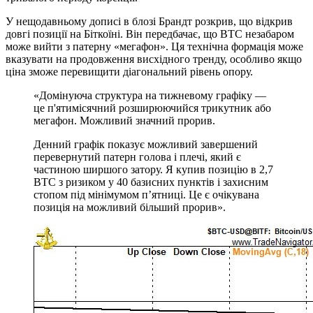
У нещодавньому дописі в блозі Брандт розкрив, що відкрив
довгі позиції на Біткоїні. Він передбачає, що BTC незабаром
може вийти з патерну «мегафон». Ця технічна формація може
вказувати на продовження висхідного тренду, особливо якщо
ціна зможе перевищити діагональний рівень опору.
«Домінуюча структура на тижневому графіку —
це п'ятимісячний розширюючийся трикутник або
мегафон. Можливий значний прорив.
Денний графік показує можливий завершений
перевернутий патерн голова і плечі, який є
частиною ширшого затору. Я купив позицію в 2,7
BTC з ризиком у 40 базисних пунктів і захисним
стопом під мінімумом п’ятниці. Це є очікувана
позиція на можливий більший прорив».