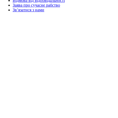
Відмова від відповідальності
Заява про сучасне рабство
Зв’язатися з нами