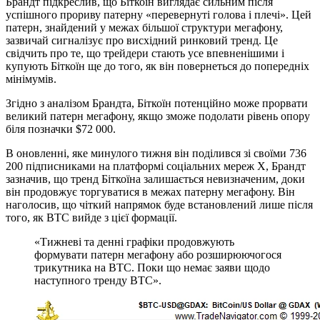
Брандт підкреслив, що Біткоїн виглядає сильним після
успішного прориву патерну «перевернуті голова і плечі». Цей
патерн, знайдений у межах більшої структури мегафону,
зазвичай сигналізує про висхідний ринковий тренд. Це
свідчить про те, що трейдери стають усе впевненішими і
купують Біткоїн ще до того, як він повернеться до попередніх
мінімумів.
Згідно з аналізом Брандта, Біткоїн потенційно може прорвати
великий патерн мегафону, якщо зможе подолати рівень опору
біля позначки $72 000.
В оновленні, яке минулого тижня він поділився зі своїми 736
200 підписниками на платформі соціальних мереж X, Брандт
зазначив, що тренд Біткоїна залишається невизначеним, доки
він продовжує торгуватися в межах патерну мегафону. Він
наголосив, що чіткий напрямок буде встановлений лише після
того, як BTC вийде з цієї формації.
«Тижневі та денні графіки продовжують
формувати патерн мегафону або розширюючогося
трикутника на BTC. Поки що немає заяви щодо
наступного тренду BTC».