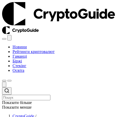
Новини
Рейтинги криптовалют
Гаманці
Біржі
Стекінг
Освіта
Показати більше
Показати менше
CryptoGuide
/