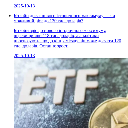
2025-10-13
Біткойн досяг нового історичного максимуму — чи
можливий ріст до 120 тис. доларів?
Біткойн зріс до нового історичного максимуму,
перевищивши 118 тис. доларів, а аналітики
прогнозують, що до кінця місяця він може досягти 120
тис. доларів. Останнє зрост..
2025-10-13