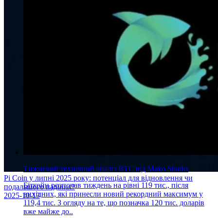
Тижневий технічний аналіз BTC від Mako Sharks
Pi Coin у липні 2025 року: потенціал для відновлення чи
Біткойн розпочав тиждень на рівні 119 тис., після
подальшого падіння?
вихідних, які принесли новий рекордний максимум у
2025-10-13
119,4 тис. З огляду на те, що позначка 120 тис. доларів
вже майже до..