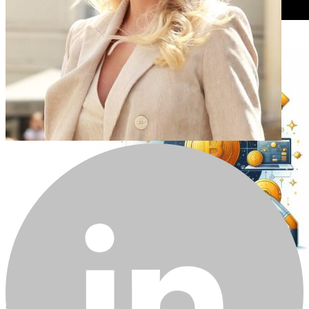
Тижневий технічний аналіз BTC від Mako Sharks
2025-10-13
Біткойн досяг нового історичного максимуму — чи можливий
ріст до 120 тис. доларів?