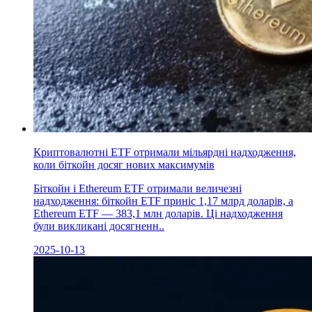
Криптовалютні ETF отримали мільярдні надходження,
коли біткойн досяг нових максимумів
Біткойн і Ethereum ETF отримали величезні
надходження: біткойн ETF приніс 1,17 млрд доларів, а
Ethereum ETF — 383,1 млн доларів. Ці надходження
були викликані досягненн..
2025-10-13