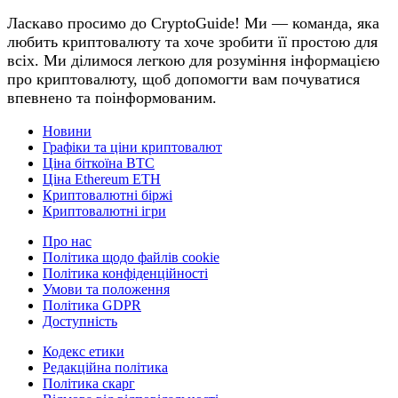
Ласкаво просимо до CryptoGuide! Ми — команда, яка
любить криптовалюту та хоче зробити її простою для
всіх. Ми ділимося легкою для розуміння інформацією
про криптовалюту, щоб допомогти вам почуватися
впевнено та поінформованим.
Новини
Графіки та ціни криптовалют
Ціна біткоїна BTC
Ціна Ethereum ETH
Криптовалютні біржі
Криптовалютні ігри
Про нас
Політика щодо файлів cookie
Політика конфіденційності
Умови та положення
Політика GDPR
Доступність
Кодекс етики
Редакційна політика
Політика скарг